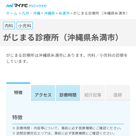
一
般
ホーム
九州・沖縄
沖縄県
糸満市
がじまる診療所（沖縄県糸満市）
ユ
内科
小児科
ー
ザ
がじまる診療所（沖縄県糸満市）
ー
の
方
がじまる診療所は沖縄県糸満市にあります。内科／小児科の診察を
は
しています。
こ
ち
ら
特徴
医
アクセス
診療時間
紹介記事
医師
マ
療
イ
関
ナ
係
ビ
特徴
者
ク
の
リ
診療時間・内容等について、事前に必ず医療機関にご確認ください。
方
ニ
訪問診療対応エリアは、事前に必ず医療機関にご確認ください。