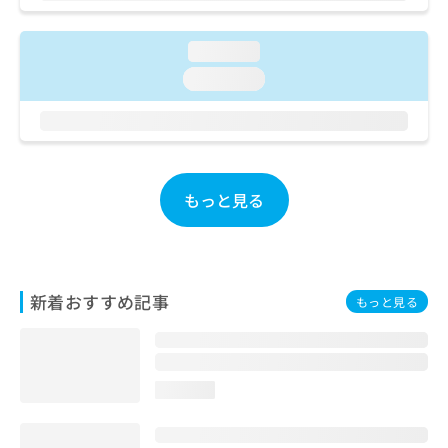
ご了
ら
み
承く
は
ださ
こ
loading...
無
い。
ち
料
loading...
ら
情
報
拡
掲
充
載
の
情
お
報
もっと見る
申
の
し
修
込
正
み
は
は
こ
新着おすすめ記事
もっと見る
こ
ち
ち
ら
ら
そ
loading...
の
他
の