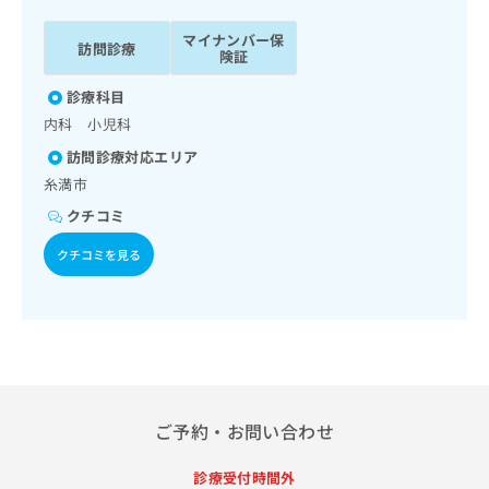
ッ
は
ク
こ
マイナンバー保
訪問診療
ナ
険証
ち
ビ
ら
診療科目
に
関
内科 小児科
広
す
広
告
訪問診療対応エリア
る
告
代
糸満市
お
出
理
問
稿
クチコミ
店
い
の
合
の
お
クチコミを見る
わ
方
問
せ
い
は
は
合
こ
こ
わ
ち
ち
せ
ら
ら
は
こ
こち
ご予約・お問い合わせ
ち
広
らは
広
ら
告
マイ
告
出
診療受付時間外
ナビ