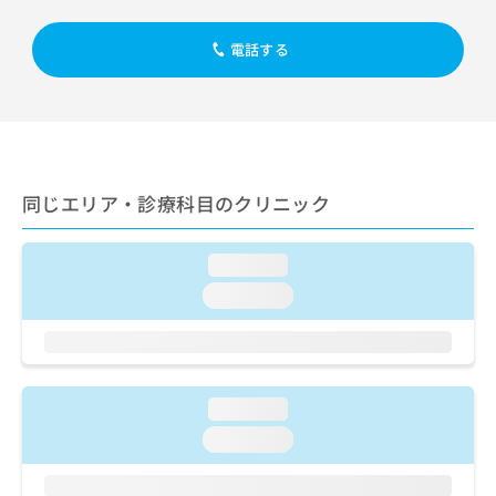
出
稿
クリ
資
稿
ニッ
の
料
クナ
電話する
の
お
の
ビサ
お
問
ご
イト
問
い
請
への
い
合
お問
求
合
合せ
わ
は
フォ
わ
せ
こ
ーム
せ
は
ち
とな
同じエリア・診療科目のクリニック
は
こ
ら
りま
こ
ち
す。
ち
ら
クリ
無
loading...
ら
ニッ
料
クの
loading...
資
情
予
料
報
約・
の
症状
拡
のご
ご
充
相談
請
の
など
loading...
求
お
はで
は
loading...
申
きま
こ
せん
し
ので
ち
込