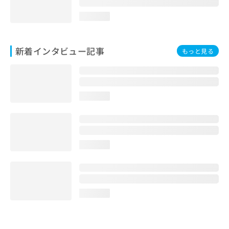
loading...
新着インタビュー記事
もっと見る
loading...
loading...
loading...