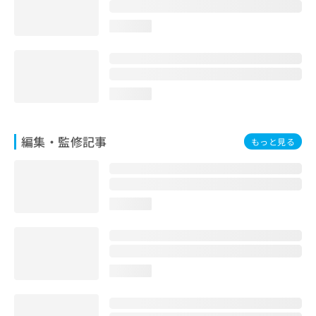
お
問
loading...
い
合
わ
せ
は
loading...
こ
ち
ら
編集・監修記事
もっと見る
loading...
loading...