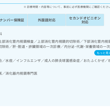
診療時間・内容等について、事前に必ず医療機関にご確認くださ
セカンドオピニオン
ナンバー保険証
外国語対応
対応
科
上部消化管内視鏡検査／上部消化管内視鏡的切除術／下部消化管内視
切除術／肝･胆道・膵臓領域の一次診療／内分泌･代謝･栄養領域の一
・免疫系領域の一次診療
もっと見
合／水痘／インフルエンザ／成人の肺炎球菌感染症／おたふくかぜ／
医／消化器内視鏡専門医