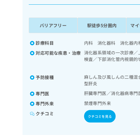
係
ク
者
リ
の
ニ
ッ
方
バリアフリー
駅徒歩5分圏内
マイ
ク
は
ナ
こ
ビ
診療科目
内科 消化器科 消化器内
ち
に
消化器系領域の一次診療／
対応可能な疾患・治療
関
ら
検査／下部消化管内視鏡的
す
療／内分泌機能検査／血液
る
お
広
麻しん及び風しんの二種混
予防接種
広
問
型肝炎
告
告
い
出
代
合
肝臓専門医／消化器病専門
専門医
稿
わ
理
禁煙専門外来
専門外来
の
せ
店
お
は
クチコミ
の
問
クチコミを見る
こ
い
方
ち
合
ら
は
わ
こ