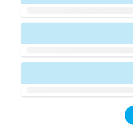
拡
資
きま
充
料
せん
の
ので
の
ご了
お
ご
承く
申
請
ださ
し
求
い。
込
は
み
こ
は
ち
こ
ら
ち
ら
無
料
掲
情
載
報
情
拡
報
充
の
の
修
お
正
申
は
し
こ
込