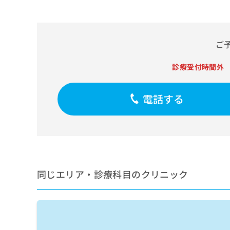
せ
こち
ち
らは
は
マイ
こ
ら
ナビ
ち
クリ
ご
ら
ニッ
クナ
広
ビサ
診療受付時間外
広
資
イト
告
告
への
料
出
出
お問
の
稿
電話する
合せ
稿
ご
の
フォ
の
請
お
ーム
お
求
問
とな
問
りま
は
い
い
す。
こ
合
合
クリ
ち
わ
ニッ
わ
ら
せ
クの
せ
同じエリア・診療科目のクリニック
は
予
は
約・
こ
こ
無
症状
ち
ち
のご
料
ら
相談
ら
情
など
報
はで