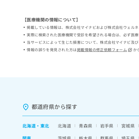
ち
み
ら
は
こ
【医療機関の情報について】
ち
掲載している情報は、株式会社マイナビおよび株式会社ウェルネ
そ
ら
の
実際に検索された医療機関で受診を希望される場合は、必ず医療
他
当サービスによって生じた損害について、株式会社マイナビ及び
の
情報の誤りを発見された方は
掲載情報の修正依頼フォーム
か
お
問
い
合
わ
せ
は
こ
ち
都道府県から探す
ら
北海道
・
東北
北海道
青森県
岩手県
宮城県
関東
茨城県
栃木県
群馬県
埼玉県