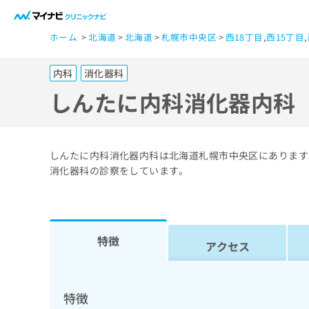
一
ホーム
北海道
北海道
札幌市中央区
西18丁目
,
西15丁目
,
般
ユ
内科
消化器科
ー
ザ
しんたに内科消化器内科
ー
の
方
しんたに内科消化器内科は北海道札幌市中央区にあります
は
消化器科の診察をしています。
こ
ち
ら
特徴
アクセス
医
マ
療
イ
ナ
関
特徴
ビ