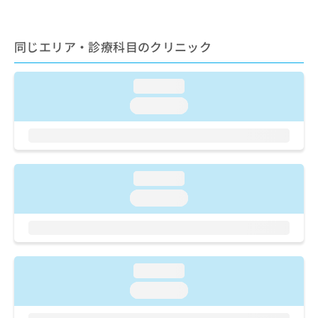
ご了
ら
み
承く
は
ださ
こ
無
い。
同じエリア・診療科目のクリニック
ち
料
ら
情
報
loading...
拡
掲
loading...
充
載
の
情
お
報
申
の
し
修
loading...
込
正
み
は
loading...
は
こ
こ
ち
ち
ら
ら
loading...
そ
の
loading...
他
の