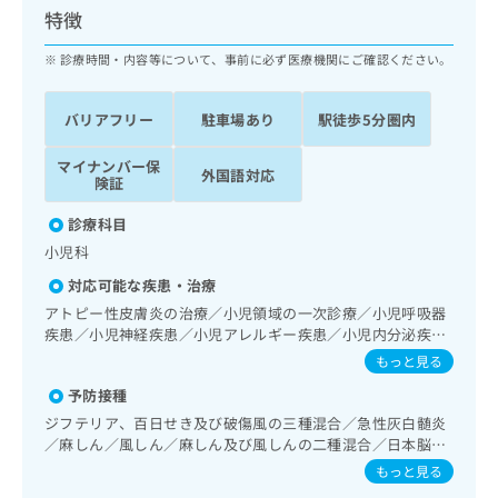
ッ
は
特徴
ク
こ
ナ
診療時間・内容等について、事前に必ず医療機関にご確認ください。
ち
ビ
ら
に
バリアフリー
駐車場あり
駅徒歩5分圏内
関
広
す
広
告
マイナンバー保
る
告
外国語対応
険証
代
お
出
理
問
稿
診療科目
店
い
の
小児科
合
の
お
わ
方
問
対応可能な疾患・治療
せ
い
は
アトピー性皮膚炎の治療／小児領域の一次診療／小児呼吸器
は
合
こ
疾患／小児神経疾患／小児アレルギー疾患／小児内分泌疾患
こ
わ
ち
／小児先天性代謝疾患／小児血液疾患／乳幼児の育児相談／
もっと見る
ち
せ
夜尿症の治療／漢方薬の処方
ら
ら
は
予防接種
こ
ジフテリア、百日せき及び破傷風の三種混合／急性灰白髄炎
こち
ち
広
／麻しん／風しん／麻しん及び風しんの二種混合／日本脳炎
らは
広
ら
告
／結核／Hib感染症／小児の肺炎球菌感染症／ヒトパピロー
マイ
もっと見る
告
出
マウイルス感染症／水痘／インフルエンザ／成人の肺炎球菌
ナビ