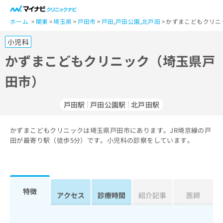
一
般
ホーム
関東
埼玉県
戸田市
戸田
,
戸田公園
,
北戸田
かずまこどもクリニ
ユ
小児科
ー
ザ
かずまこどもクリニック（埼玉県戸
ー
田市）
の
方
は
戸田駅
戸田公園駅
北戸田駅
こ
ち
かずまこどもクリニックは埼玉県戸田市にあります。JR埼京線の戸
ら
田が最寄り駅（徒歩5分）です。小児科の診察をしています。
医
マ
療
イ
関
ナ
係
ビ
特徴
アクセス
診療時間
紹介記事
医師
者
ク
の
リ
方
ニ