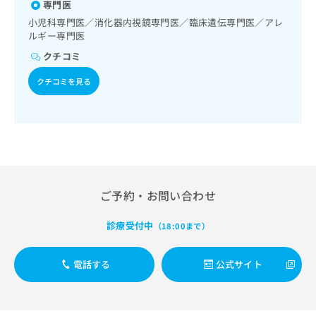
出
専門医
稿
クリ
感染症／おたふくかぜ／B型肝炎／ロタウイルス感染症
資
稿
ニッ
の
料
小児科専門医／消化器内視鏡専門医／臨床遺伝専門医／アレ
クナ
の
お
ルギー専門医
の
ビサ
お
問
ご
イト
クチコミ
問
い
請
への
い
合
お問
求
クチコミを見る
合
合せ
わ
は
フォ
わ
せ
こ
ーム
せ
は
ち
とな
は
こ
ら
りま
こ
ち
す。
ち
ら
クリ
無
ら
ニッ
料
クの
資
ご予約・お問い合わせ
情
予
料
報
約・
の
症状
拡
診療受付中
（18:00まで）
のご
ご
充
相談
請
の
など
求
電話する
公式サイト
お
はで
は
申
きま
こ
せん
し
ので
ち
込