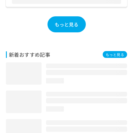
お
問
い
合
もっと見る
わ
せ
は
こ
ち
新着おすすめ記事
もっと見る
ら
loading...
loading...