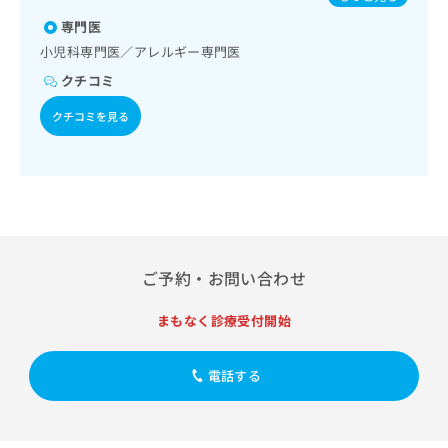
出
稿
クリ
パピローマウイルス感染症／水痘／インフルエンザ／おたふ
資
稿
ニッ
専門医
の
くかぜ／B型肝炎／狂犬病／ロタウイルス感染症／髄膜炎菌
料
クナ
の
感染症
お
の
小児科専門医／アレルギー専門医
ビサ
お
問
ご
イト
クチコミ
問
い
請
への
い
合
お問
求
クチコミを見る
合
合せ
わ
は
フォ
わ
せ
こ
ーム
せ
は
ち
とな
は
こ
ら
りま
こ
ち
す。
ち
ら
クリ
無
ら
ニッ
料
クの
資
ご予約・お問い合わせ
情
予
料
報
約・
の
症状
拡
まもなく診療受付開始
のご
ご
充
相談
請
の
など
求
電話する
お
はで
は
申
きま
こ
せん
し
ので
ち
込