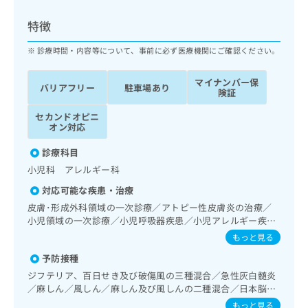
ッ
は
ク
こ
特徴
ナ
ち
ビ
診療時間・内容等について、事前に必ず医療機関にご確認ください。
ら
に
関
マイナンバー保
広
バリアフリー
駐車場あり
す
広
険証
告
る
告
代
セカンドオピニ
お
出
オン対応
理
問
稿
店
い
の
診療科目
合
の
お
小児科 アレルギー科
わ
方
問
せ
い
は
対応可能な疾患・治療
は
合
こ
皮膚･形成外科領域の一次診療／アトピー性皮膚炎の治療／
こ
わ
ち
小児領域の一次診療／小児呼吸器疾患／小児アレルギー疾患
ち
せ
／乳幼児の育児相談／夜尿症の治療／小児食物アレルギー負
ら
もっと見る
ら
は
荷検査
こ
予防接種
こち
ち
広
ジフテリア、百日せき及び破傷風の三種混合／急性灰白髄炎
らは
広
ら
告
／麻しん／風しん／麻しん及び風しんの二種混合／日本脳炎
マイ
告
出
／破傷風／結核／Hib感染症／小児の肺炎球菌感染症／ヒト
ナビ
もっと見る