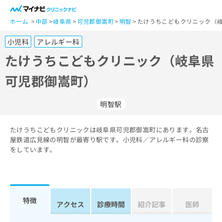
一
般
ホーム
中部
岐阜県
可児郡御嵩町
明智
たけうちこどもクリニック（岐
ユ
小児科
アレルギー科
ー
ザ
たけうちこどもクリニック（岐阜県
ー
可児郡御嵩町）
の
方
は
明智駅
こ
ち
たけうちこどもクリニックは岐阜県可児郡御嵩町にあります。名古
ら
屋鉄道広見線の明智が最寄り駅です。小児科／アレルギー科の診察
をしています。
医
マ
療
イ
関
ナ
係
ビ
者
ク
特徴
アクセス
診療時間
紹介記事
医師
の
リ
方
ニ