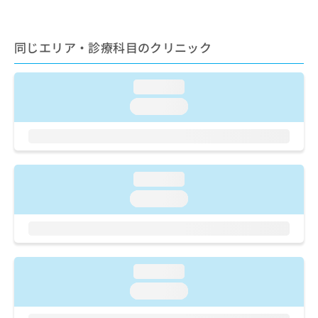
ご了
ら
み
承く
は
ださ
こ
無
い。
同じエリア・診療科目のクリニック
ち
料
ら
情
報
loading...
拡
掲
loading...
充
載
の
情
お
報
申
の
し
修
loading...
込
正
み
は
loading...
は
こ
こ
ち
ち
ら
ら
そ
loading...
の
loading...
他
の