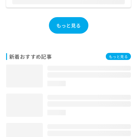
お
問
い
合
もっと見る
わ
せ
は
こ
ち
新着おすすめ記事
もっと見る
ら
loading...
loading...