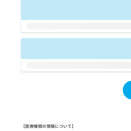
拡
資
きま
充
料
せん
の
ので
の
ご了
お
ご
承く
申
請
ださ
し
求
い。
込
は
み
こ
は
ち
こ
ら
ち
ら
無
料
掲
情
載
報
情
拡
報
充
の
の
修
お
正
申
は
し
【医療機関の情報について】
こ
込