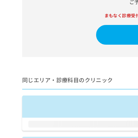
ご
せ
こち
ち
らは
は
マイ
こ
ら
まもなく診療受
ナビ
ち
クリ
ら
ニッ
クナ
広
ビサ
広
資
イト
告
告
への
料
出
出
お問
の
稿
合せ
稿
ご
の
フォ
の
請
お
ーム
お
求
問
とな
問
同じエリア・診療科目のクリニック
りま
は
い
い
す。
こ
合
合
クリ
ち
わ
ニッ
わ
ら
せ
クの
せ
は
予
は
約・
こ
こ
無
症状
ち
ち
のご
料
ら
相談
ら
情
など
報
はで