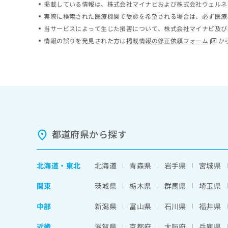
掲載している情報は、株式会社マイナビおよび株式会社ウェルネ
ち
み
実際に検索された医療機関で受診を希望される場合は、必ず医療
ら
は
当サービスによって生じた損害について、株式会社マイナビ及び
こ
ち
情報の誤りを発見された方は
掲載情報の修正依頼フォーム
か
そ
ら
の
他
の
お
問
い
合
わ
都道府県から探す
せ
は
こ
北海道
・
東北
北海道
青森県
岩手県
宮城県
ち
ら
関東
茨城県
栃木県
群馬県
埼玉県
中部
新潟県
富山県
石川県
福井県
近畿
滋賀県
京都府
大阪府
兵庫県