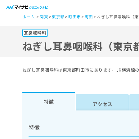
一
ホーム
関東
東京都
町田市
町田
ねぎし耳鼻咽喉科（東
般
ユ
耳鼻咽喉科
ー
ザ
ねぎし耳鼻咽喉科（東京
ー
の
方
ねぎし耳鼻咽喉科は東京都町田市にあります。JR横浜線
は
こ
ち
ら
特徴
アクセス
医
マ
療
イ
特徴
ナ
関
ビ