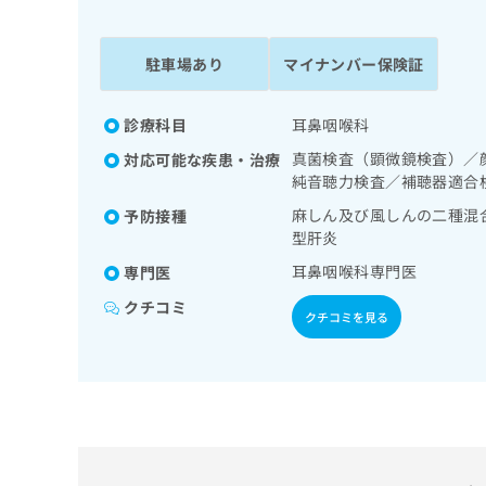
係
ク
者
リ
の
ニ
駐車場あり
マイナンバー保険証
ッ
方
ク
は
ナ
診療科目
耳鼻咽喉科
こ
ビ
真菌検査（顕微鏡検査）／
対応可能な疾患・治療
ち
に
純音聴力検査／補聴器適合
関
ら
す
麻しん及び風しんの二種混
予防接種
る
型肝炎
お
広
耳鼻咽喉科専門医
専門医
広
問
告
告
い
クチコミ
出
クチコミを見る
代
合
稿
わ
理
の
せ
店
お
は
の
問
こ
い
方
ち
合
ら
は
わ
こ