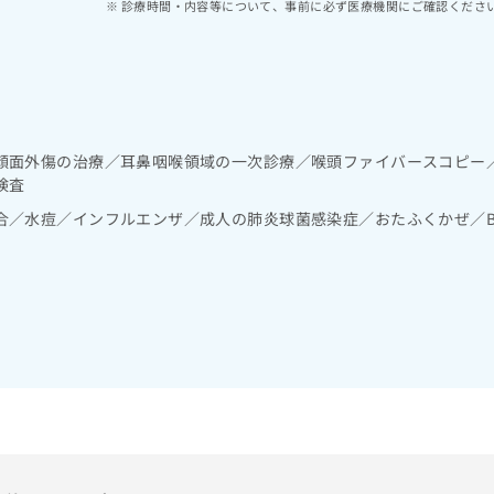
診療時間・内容等について、事前に必ず医療機関にご確認くださ
顔面外傷の治療／耳鼻咽喉領域の一次診療／喉頭ファイバースコピー
検査
合／水痘／インフルエンザ／成人の肺炎球菌感染症／おたふくかぜ／