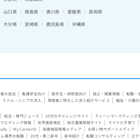
山口県
徳島県
香川県
愛媛県
高知県
大分県
宮崎県
鹿児島県
沖縄県
験者の就活
看護学生向け
医学生・研修医向け
独立・開業情報
転職・
ミドル・シニアの求人
障害者に特化した求人紹介サービス
福祉・介護の
総合・専門ニュース
10代のチャレンジサイト
ティーンマーケティング
ウエディング情報
世界遺産検定
総合農業情報サイト
マイナビ子育て
tudy
My CareerID
医療施設情報メディア
お買い物サポートメディア
ーム業界の転職
20代・第二新卒
新卒紹介
転職コンサルティング
エグ