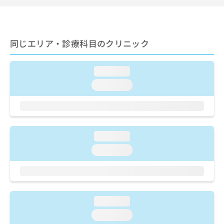
ご了
ら
み
承く
は
ださ
こ
無
い。
ち
料
同じエリア・診療科目のクリニック
ら
情
報
拡
掲
loading...
充
載
loading...
の
情
お
報
申
の
し
修
込
正
loading...
み
は
は
こ
loading...
こ
ち
ち
ら
ら
そ
の
loading...
他
loading...
の