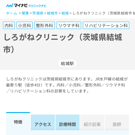
一
般
ホーム
関東
茨城県
結城市
結城
しろがねクリニック（茨城県結城市 
ユ
内科
小児科
整形外科
リウマチ科
リハビリテーション科
ー
ザ
しろがねクリニック（茨城県結城
ー
市）
の
方
は
結城駅
こ
ち
しろがねクリニックは茨城県結城市にあります。JR水戸線の結城が
ら
最寄り駅（徒歩4分）です。内科／小児科／整形外科／リウマチ科
／リハビリテーション科の診察をしています。
医
マ
療
イ
関
ナ
係
ビ
者
ク
特徴
アクセス
診療時間
紹介記事
医師
の
リ
方
ニ