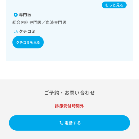
出
域の一次診療／インスリン療法／糖尿病患者教育（食事療
稿
クリ
／破傷風／結核／Hib感染症／小児の肺炎球菌感染症／ヒト
資
もっと見る
稿
ニッ
法、運動療法、自己血糖測定）／糖尿病による合併症に対す
の
パピローマウイルス感染症／水痘／インフルエンザ／成人の
料
クナ
る継続的な管理及び指導／血液・免疫系領域の一次診療／
の
専門医
お
肺炎球菌感染症／おたふくかぜ／A型肝炎／B型肝炎／狂犬病
の
ビサ
筋・骨格系及び外傷領域の一次診療／小児領域の一次診療／
お
／ロタウイルス感染症／髄膜炎菌感染症
問
ご
総合内科専門医／血液専門医
イト
漢方薬の処方／在宅における看取り
問
い
請
への
クチコミ
い
合
お問
求
合
合せ
わ
は
クチコミを見る
フォ
わ
せ
こ
ーム
せ
は
ち
とな
は
こ
ら
りま
こ
ち
す。
ち
ら
クリ
無
ら
ニッ
料
クの
資
情
予
料
ご予約・お問い合わせ
報
約・
の
症状
拡
のご
ご
充
診療受付時間外
相談
請
の
など
求
お
はで
は
電話する
申
きま
こ
せん
し
ので
ち
込