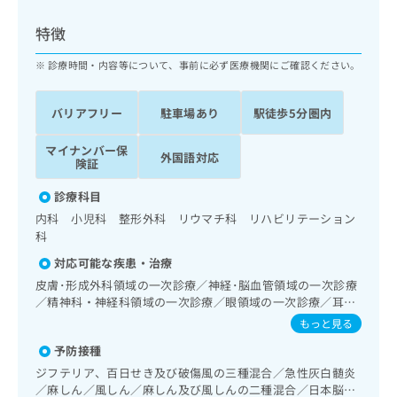
ッ
は
ク
こ
特徴
ナ
ち
ビ
診療時間・内容等について、事前に必ず医療機関にご確認ください。
ら
に
関
広
バリアフリー
駐車場あり
駅徒歩5分圏内
す
広
告
る
告
代
マイナンバー保
お
出
外国語対応
険証
理
問
稿
店
い
の
診療科目
合
の
お
内科 小児科 整形外科 リウマチ科 リハビリテーション
わ
方
問
科
せ
い
は
は
合
対応可能な疾患・治療
こ
こ
わ
ち
皮膚･形成外科領域の一次診療／神経･脳血管領域の一次診療
ち
せ
／精神科・神経科領域の一次診療／眼領域の一次診療／耳鼻
ら
ら
は
咽喉領域の一次診療／呼吸器領域の一次診療／在宅持続陽圧
もっと見る
こ
呼吸療法（睡眠時無呼吸症候群治療）／在宅酸素療法／消化
こち
ち
予防接種
広
器系領域の一次診療／肝･胆道・膵臓領域の一次診療／循環
らは
広
ら
告
器系領域の一次診療／腎･泌尿器系領域の一次診療／婦人科
ジフテリア、百日せき及び破傷風の三種混合／急性灰白髄炎
マイ
告
領域の一次診療／乳腺領域の一次診療／内分泌･代謝･栄養領
出
ナビ
／麻しん／風しん／麻しん及び風しんの二種混合／日本脳炎