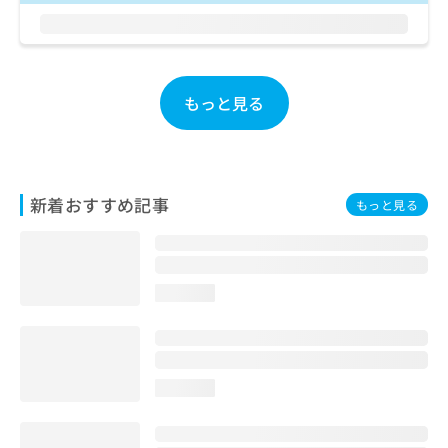
お
問
い
合
わ
もっと見る
せ
は
こ
ち
ら
新着おすすめ記事
もっと見る
loading...
loading...