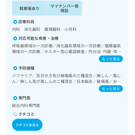
ッ
は
マイナンバー保
駐車場あり
ク
こ
険証
ナ
ち
ビ
診療科目
ら
に
内科 消化器科 循環器科 小児科
関
広
対応可能な疾患・治療
す
広
告
る
呼吸器領域の一次診療／消化器系領域の一次診療／循環器系
告
代
お
領域の一次診療／ホルター型心電図検査／内分泌･代謝･栄養
出
理
領域の一次診療／内分泌機能検査／インスリン療法／糖尿病
問
稿
もっと見る
患者教育（食事療法、運動療法、自己血糖測定）／糖尿病に
店
い
の
予防接種
よる合併症に対する継続的な管理及び指導／小児領域の一次
合
の
お
診療／漢方薬の処方／在宅における看取り
わ
ジフテリア、百日せき及び破傷風の三種混合／麻しん／風し
方
問
ん／麻しん及び風しんの二種混合／日本脳炎／破傷風／おた
せ
い
は
ふくかぜ
は
合
もっと見る
こ
こ
わ
ち
専門医
ち
せ
ら
総合内科専門医
ら
は
こ
クチコミ
こち
ち
広
らは
広
ら
クチコミを見る
告
マイ
告
出
ナビ