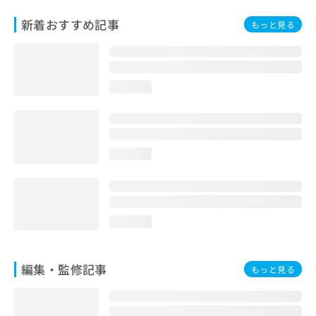
お
新着おすすめ記事
問
もっと見る
い
合
わ
せ
loading...
は
こ
ち
ら
loading...
loading...
編集・監修記事
もっと見る