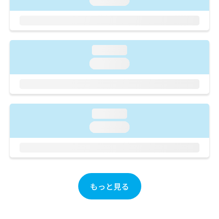
loading...
ご了
ら
み
承く
は
ださ
こ
無
い。
ち
料
ら
情
loading...
報
loading...
拡
掲
充
載
の
情
お
報
申
の
loading...
し
修
込
正
loading...
み
は
は
こ
こ
ち
ち
ら
ら
もっと見る
そ
の
他
の