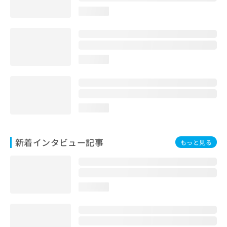
loading...
loading...
loading...
新着インタビュー記事
もっと見る
loading...