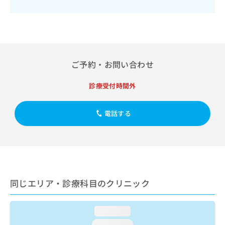
出
稿
クリ
資
稿
ニッ
の
料
クナ
の
お
の
ビサ
お
問
ご
イト
問
い
請
への
い
合
お問
求
合
ご予約・お問い合わせ
合せ
わ
は
フォ
わ
せ
こ
ーム
せ
は
診療受付時間外
ち
とな
は
こ
ら
りま
こ
ち
す。
ち
電話する
ら
クリ
無
ら
ニッ
料
クの
資
情
予
料
報
約・
の
症状
拡
のご
ご
充
相談
請
の
同じエリア・診療科目のクリニック
など
求
お
はで
は
申
きま
こ
せん
し
loading...
ので
ち
込