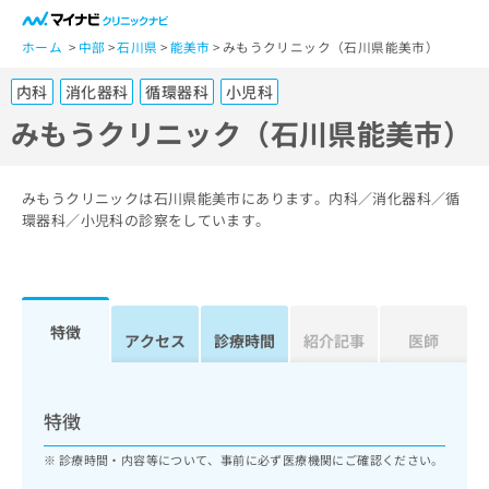
一
般
ホーム
中部
石川県
能美市
みもうクリニック（石川県能美市）
ユ
内科
消化器科
循環器科
小児科
ー
ザ
みもうクリニック（石川県能美市）
ー
の
方
みもうクリニックは石川県能美市にあります。内科／消化器科／循
は
環器科／小児科の診察をしています。
こ
ち
ら
特徴
医
アクセス
診療時間
紹介記事
医師
マ
療
イ
関
ナ
係
ビ
特徴
者
ク
の
リ
診療時間・内容等について、事前に必ず医療機関にご確認ください。
方
ニ