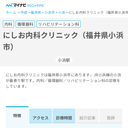
一
般
ホーム
中部
福井県
小浜市
小浜
にしお内科クリニック（福井県小浜市
ユ
内科
循環器科
リハビリテーション科
ー
ザ
にしお内科クリニック（福井県小浜
ー
市）
の
方
は
小浜駅
こ
ち
にしお内科クリニックは福井県小浜市にあります。JR小浜線の小浜
ら
が最寄り駅です。内科／循環器科／リハビリテーション科の診察を
しています。
医
マ
療
イ
関
ナ
係
ビ
者
ク
特徴
アクセス
診療時間
紹介記事
医師
の
リ
方
ニ