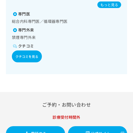
出
カー管理／腎･泌尿器系領域の一次診療／内分泌･代謝･栄養
稿
クリ
炎／B型肝炎
資
もっと見る
稿
ニッ
領域の一次診療／内分泌機能検査／インスリン療法／糖尿病
の
料
クナ
患者教育（食事療法、運動療法、自己血糖測定）／血液・免
の
専門医
お
の
ビサ
疫系領域の一次診療／筋・骨格系及び外傷領域の一次診療／
お
問
ご
総合内科専門医／循環器専門医
イト
小児領域の一次診療
問
い
請
への
専門外来
い
合
お問
求
合
禁煙専門外来
合せ
わ
は
フォ
わ
せ
こ
クチコミ
ーム
せ
は
ち
とな
は
こ
クチコミを見る
ら
りま
こ
ち
す。
ち
ら
クリ
無
ら
ニッ
料
クの
資
情
予
料
報
約・
の
症状
拡
のご
ご
充
相談
ご予約・お問い合わせ
請
の
など
求
お
はで
は
診療受付時間外
申
きま
こ
せん
し
ので
ち
込