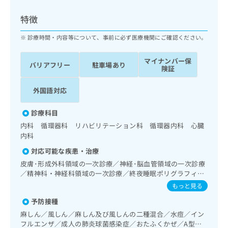
ッ
は
ク
こ
特徴
ナ
ち
ビ
診療時間・内容等について、事前に必ず医療機関にご確認ください。
ら
に
関
マイナンバー保
広
バリアフリー
駐車場あり
す
広
険証
告
る
告
代
お
出
外国語対応
理
問
稿
店
い
の
診療科目
合
の
お
内科 循環器科 リハビリテーション科 循環器内科 心臓
わ
方
問
内科
せ
い
は
は
合
対応可能な疾患・治療
こ
こ
わ
ち
皮膚･形成外科領域の一次診療／神経･脳血管領域の一次診療
ち
せ
／精神科・神経科領域の一次診療／終夜睡眠ポリグラフィー
ら
ら
は
／禁煙指導（ニコチン依存症管理）／眼領域の一次診療／耳
もっと見る
こ
鼻咽喉領域の一次診療／呼吸器領域の一次診療／在宅持続陽
こち
ち
予防接種
広
圧呼吸療法（睡眠時無呼吸症候群治療）／在宅酸素療法／消
らは
広
ら
告
化器系領域の一次診療／肝･胆道・膵臓領域の一次診療／循
麻しん／風しん／麻しん及び風しんの二種混合／水痘／イン
マイ
告
環器系領域の一次診療／ホルター型心電図検査／ペースメー
出
ナビ
フルエンザ／成人の肺炎球菌感染症／おたふくかぜ／A型肝