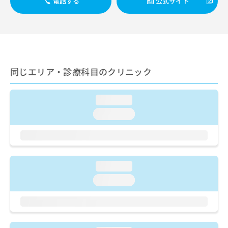
電話する
公式サイト
ご了
ら
み
承く
は
ださ
こ
無
い。
ち
料
ら
情
報
拡
掲
同じエリア・診療科目のクリニック
充
載
の
情
お
報
loading...
申
の
loading...
し
修
込
正
み
は
は
こ
こ
ち
loading...
ち
ら
ら
loading...
そ
の
他
の