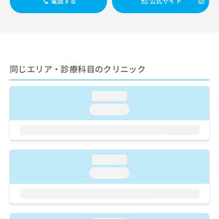
電話する
公式サイト
ご了
ら
み
承く
は
ださ
こ
無
い。
ち
料
ら
情
報
拡
掲
同じエリア・診療科目のクリニック
充
載
の
情
お
報
loading...
申
の
loading...
し
修
込
正
み
は
は
こ
こ
ち
loading...
ち
ら
ら
loading...
そ
の
他
の