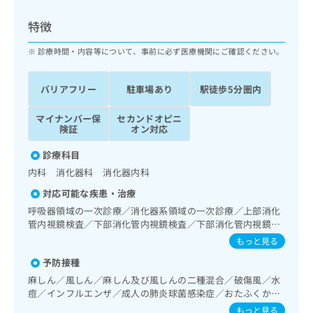
ッ
は
ク
こ
特徴
ナ
ち
ビ
診療時間・内容等について、事前に必ず医療機関にご確認ください。
ら
に
関
広
バリアフリー
駐車場あり
駅徒歩5分圏内
す
広
告
る
告
代
マイナンバー保
セカンドオピニ
お
出
険証
オン対応
理
問
稿
店
い
の
診療科目
合
の
お
内科 消化器科 消化器内科
わ
方
問
せ
い
は
対応可能な疾患・治療
は
合
こ
呼吸器領域の一次診療／消化器系領域の一次診療／上部消化
こ
わ
ち
管内視鏡検査／下部消化管内視鏡検査／下部消化管内視鏡的
ち
せ
切除術／肝･胆道・膵臓領域の一次診療／肝悪性腫瘍化学療
ら
もっと見る
ら
は
法／循環器系領域の一次診療／ホルター型心電図検査／外来
こ
予防接種
における化学療法
こち
ち
広
麻しん／風しん／麻しん及び風しんの二種混合／破傷風／水
らは
広
ら
告
痘／インフルエンザ／成人の肺炎球菌感染症／おたふくかぜ
マイ
告
出
／A型肝炎／B型肝炎
ナビ
もっと見る