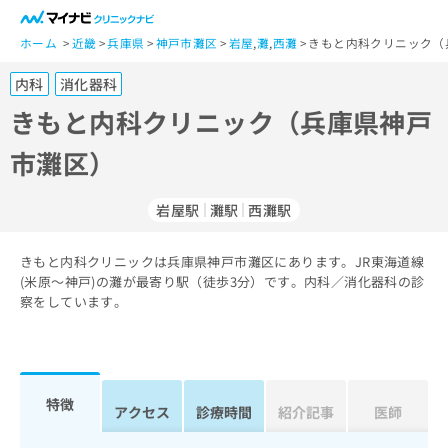
一
般
ホーム
近畿
兵庫県
神戸市灘区
岩屋
,
灘
,
西灘
きもと内科クリニック（
ユ
内科
消化器科
ー
ザ
きもと内科クリニック（兵庫県神戸
ー
市灘区）
の
方
は
岩屋駅
灘駅
西灘駅
こ
ち
きもと内科クリニックは兵庫県神戸市灘区にあります。JR東海道線
ら
(米原～神戸)の灘が最寄り駅（徒歩3分）です。内科／消化器科の診
察をしています。
医
マ
療
イ
関
ナ
係
ビ
者
ク
特徴
アクセス
診療時間
紹介記事
医師
の
リ
方
ニ