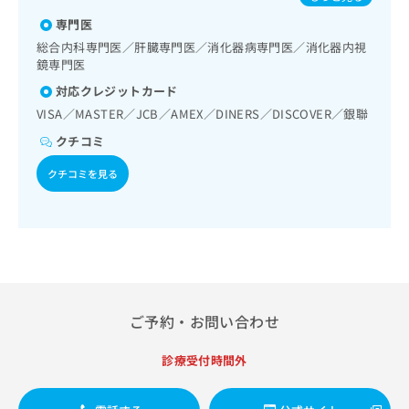
出
稿
クリ
資
稿
ニッ
専門医
の
料
クナ
の
お
の
総合内科専門医／肝臓専門医／消化器病専門医／消化器内視
ビサ
お
問
鏡専門医
ご
イト
問
い
請
への
対応クレジットカード
い
合
お問
求
VISA／MASTER／JCB／AMEX／DINERS／DISCOVER／銀聯
合
合せ
わ
は
フォ
わ
せ
こ
クチコミ
ーム
せ
は
ち
とな
は
こ
クチコミを見る
ら
りま
こ
ち
す。
ち
ら
クリ
無
ら
ニッ
料
クの
資
情
予
料
報
約・
の
症状
拡
のご
ご
充
相談
ご予約・お問い合わせ
請
の
など
求
お
はで
は
診療受付時間外
申
きま
こ
せん
し
ので
ち
込