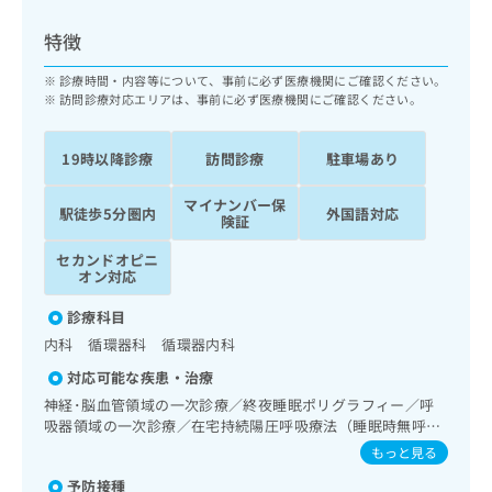
ッ
は
ク
こ
特徴
ナ
ち
ビ
診療時間・内容等について、事前に必ず医療機関にご確認ください。
ら
に
訪問診療対応エリアは、事前に必ず医療機関にご確認ください。
関
広
す
広
告
19時以降診療
訪問診療
駐車場あり
る
告
代
お
出
マイナンバー保
理
問
稿
駅徒歩5分圏内
外国語対応
険証
店
い
の
合
の
お
セカンドオピニ
わ
オン対応
方
問
せ
い
は
診療科目
は
合
こ
こ
わ
内科 循環器科 循環器内科
ち
ち
せ
ら
対応可能な疾患・治療
ら
は
神経･脳血管領域の一次診療／終夜睡眠ポリグラフィー／呼
こ
吸器領域の一次診療／在宅持続陽圧呼吸療法（睡眠時無呼吸
こち
ち
広
らは
症候群治療）／在宅酸素療法／消化器系領域の一次診療／
もっと見る
広
ら
告
マイ
肝･胆道・膵臓領域の一次診療／循環器系領域の一次診療／
告
出
ナビ
予防接種
ホルター型心電図検査／ペースメーカー管理／内分泌･代謝･