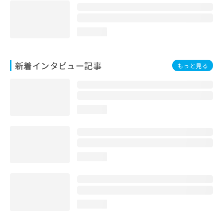
loading...
新着インタビュー記事
もっと見る
loading...
loading...
loading...