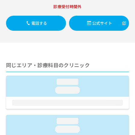
ご了
ら
み
承く
診療受付時間外
は
ださ
こ
無
い。
ち
料
電話する
公式サイト
ら
情
報
拡
掲
充
載
の
情
お
報
同じエリア・診療科目のクリニック
申
の
し
修
込
正
loading...
み
は
は
こ
loading...
こ
ち
ち
ら
ら
そ
loading...
の
他
loading...
の