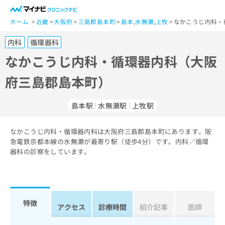
一
般
ホーム
近畿
大阪府
三島郡島本町
島本
,
水無瀬
,
上牧
なかこうじ内科・
ユ
内科
循環器科
ー
ザ
なかこうじ内科・循環器内科（大阪
ー
府三島郡島本町）
の
方
は
島本駅
水無瀬駅
上牧駅
こ
ち
なかこうじ内科・循環器内科は大阪府三島郡島本町にあります。阪
ら
急電鉄京都本線の水無瀬が最寄り駅（徒歩4分）です。内科／循環
器科の診察をしています。
医
マ
療
イ
関
ナ
係
ビ
者
ク
特徴
アクセス
診療時間
紹介記事
医師
の
リ
方
ニ