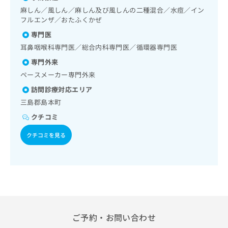
出
稿
クリ
資
栄養領域の一次診療／血液・免疫系領域の一次診療／在宅に
麻しん／風しん／麻しん及び風しんの二種混合／水痘／イン
稿
ニッ
の
料
おける看取り
フルエンザ／おたふくかぜ
クナ
の
お
の
ビサ
お
専門医
問
ご
イト
問
い
請
耳鼻咽喉科専門医／総合内科専門医／循環器専門医
への
い
合
お問
求
専門外来
合
合せ
わ
は
フォ
わ
ペースメーカー専門外来
せ
こ
ーム
せ
は
ち
訪問診療対応エリア
とな
は
こ
ら
りま
三島郡島本町
こ
ち
す。
ち
ら
クリ
クチコミ
無
ら
ニッ
料
クの
クチコミを見る
資
情
予
料
報
約・
の
症状
拡
のご
ご
充
相談
請
の
など
求
お
はで
は
申
きま
こ
せん
し
ご予約・お問い合わせ
ので
ち
込