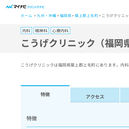
一
ホーム
九州・沖縄
福岡県
築上郡上毛町
こうげクリニッ
般
ユ
内科
精神科
心療内科
ー
ザ
こうげクリニック（福岡
ー
の
方
こうげクリニックは福岡県築上郡上毛町にあります。内科
は
こ
ち
ら
特徴
アクセス
医
マ
療
イ
特徴
ナ
関
ビ