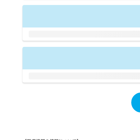
拡
資
きま
充
料
せん
の
ので
の
ご了
お
ご
承く
申
請
ださ
し
求
い。
込
は
み
こ
は
ち
こ
ら
ち
ら
無
料
掲
情
載
報
情
拡
報
充
の
の
修
お
正
申
は
し
こ
込