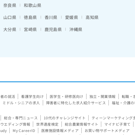
奈良県
和歌山県
山口県
徳島県
香川県
愛媛県
高知県
大分県
宮崎県
鹿児島県
沖縄県
験者の就活
看護学生向け
医学生・研修医向け
独立・開業情報
転職・
ミドル・シニアの求人
障害者に特化した求人紹介サービス
福祉・介護の
総合・専門ニュース
10代のチャレンジサイト
ティーンマーケティング
ウエディング情報
世界遺産検定
総合農業情報サイト
マイナビ子育て
tudy
My CareerID
医療施設情報メディア
お買い物サポートメディア