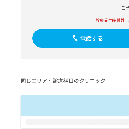
せ
こち
ち
らは
ご
は
マイ
こ
ら
ナビ
ち
診療受付時間外
クリ
ら
ニッ
クナ
広
ビサ
電話する
広
資
イト
告
告
への
料
出
出
お問
の
稿
合せ
稿
ご
の
フォ
の
請
お
ーム
お
求
問
とな
問
りま
は
い
い
同じエリア・診療科目のクリニック
す。
こ
合
合
クリ
ち
わ
ニッ
わ
ら
せ
クの
せ
は
予
は
約・
こ
こ
無
症状
ち
ち
のご
料
ら
相談
ら
情
など
報
はで