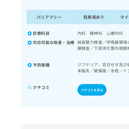
係
ク
者
リ
の
ニ
バリアフリー
駐車場あり
マイ
ッ
方
ク
は
ナ
診療科目
内科 精神科 心療内科
こ
ビ
純音聴力検査／呼吸器領域
対応可能な疾患・治療
ち
に
鏡検査／下部消化管内視鏡
関
ら
一次診療／ホルター型心電
す
／内分泌機能検査／インス
る
ジフテリア、百日せき及び
予防接種
尿病による合併症に対する
お
広
本脳炎／破傷風／水痘／イ
外傷領域の一次診療／小児
広
問
炎
告
神経疾患／小児アレルギー
告
い
出
／がんに伴う精神症状のケ
代
合
クチコミ
稿
クチコミを見る
わ
理
の
せ
店
お
は
の
問
こ
い
方
ち
合
ら
は
わ
こ