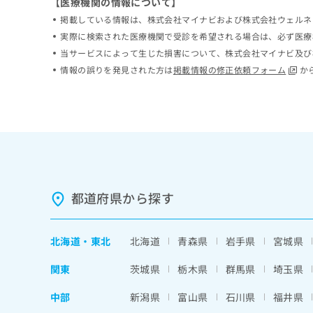
【医療機関の情報について】
ち
み
掲載している情報は、株式会社マイナビおよび株式会社ウェルネ
ら
は
実際に検索された医療機関で受診を希望される場合は、必ず医療
こ
当サービスによって生じた損害について、株式会社マイナビ及び
ち
そ
ら
情報の誤りを発見された方は
掲載情報の修正依頼フォーム
か
の
他
の
お
問
い
合
わ
せ
都道府県から探す
は
こ
ち
北海道
・
東北
北海道
青森県
岩手県
宮城県
ら
関東
茨城県
栃木県
群馬県
埼玉県
中部
新潟県
富山県
石川県
福井県