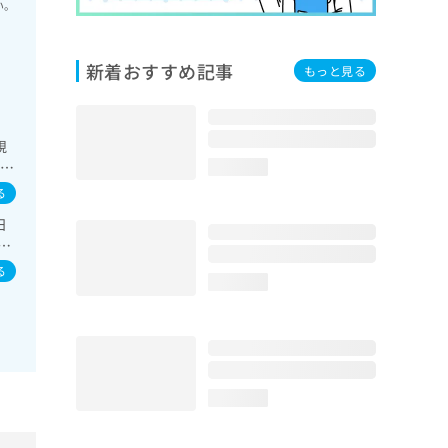
い。
新着おすすめ記事
もっと見る
視
域の
loading...
診療
る
糖
日
び
肝
児
療
る
loading...
loading...