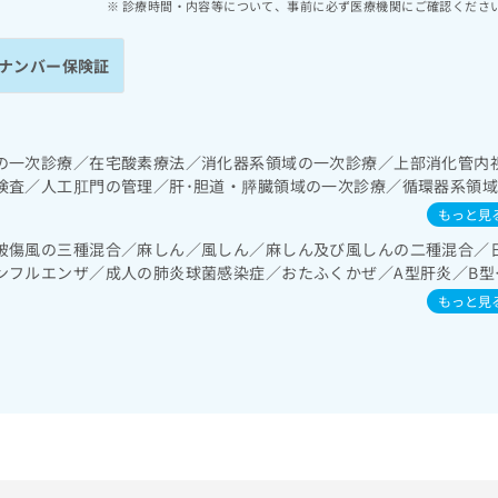
診療時間・内容等について、事前に必ず医療機関にご確認くださ
ナンバー保険証
の一次診療／在宅酸素療法／消化器系領域の一次診療／上部消化管内
検査／人工肛門の管理／肝･胆道・膵臓領域の一次診療／循環器系領
図検査／腎･泌尿器系領域の一次診療／内分泌･代謝･栄養領域の一次
もっと見
リン療法／糖尿病患者教育（食事療法、運動療法、自己血糖測定）／
破傷風の三種混合／麻しん／風しん／麻しん及び風しんの二種混合／
継続的な管理及び指導／血液・免疫系領域の一次診療／筋・骨格系及
ンフルエンザ／成人の肺炎球菌感染症／おたふくかぜ／A型肝炎／B型
領域の一次診療／小児循環器疾患／小児呼吸器疾患／小児腎疾患／小
疾患／小児自己免疫疾患／小児糖尿病／小児内分泌疾患／夜尿症の治
もっと見
ア／漢方薬の処方／在宅における看取り