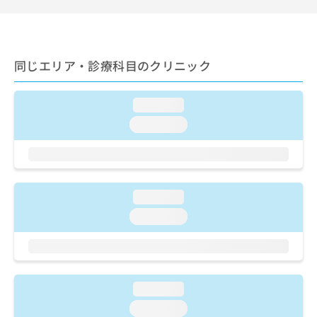
ご了
ら
み
承く
は
ださ
こ
無
い。
ち
料
同じエリア・診療科目のクリニック
ら
情
報
拡
掲
loading...
充
載
の
情
loading...
お
報
申
の
し
修
込
正
み
は
loading...
は
こ
loading...
こ
ち
ち
ら
ら
そ
の
loading...
他
loading...
の