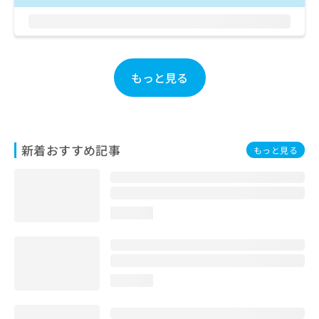
お
問
い
合
わ
もっと見る
せ
は
こ
ち
ら
新着おすすめ記事
もっと見る
loading...
loading...