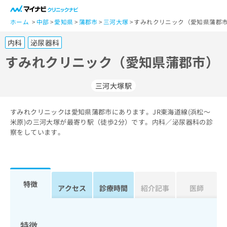
一
般
ホーム
中部
愛知県
蒲郡市
三河大塚
すみれクリニック（愛知県蒲郡市
ユ
内科
泌尿器科
ー
ザ
すみれクリニック（愛知県蒲郡市）
ー
の
三河大塚駅
方
は
こ
すみれクリニックは愛知県蒲郡市にあります。JR東海道線(浜松～
米原)の三河大塚が最寄り駅（徒歩2分）です。内科／泌尿器科の診
ち
察をしています。
ら
医
マ
療
イ
関
ナ
特徴
アクセス
診療時間
紹介記事
医師
係
ビ
者
ク
の
リ
方
ニ
特徴