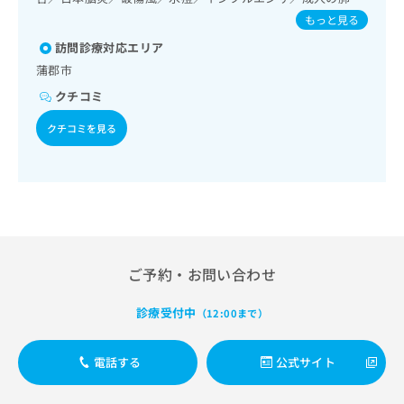
出
稿
クリ
資
球菌感染症／おたふくかぜ／B型肝炎
もっと見る
稿
ニッ
の
料
クナ
の
お
の
訪問診療対応エリア
ビサ
お
問
ご
イト
蒲郡市
問
い
請
への
い
クチコミ
合
お問
求
合
合せ
わ
は
クチコミを見る
フォ
わ
せ
こ
ーム
せ
は
ち
とな
は
こ
ら
りま
こ
ち
す。
ち
ら
クリ
無
ら
ニッ
料
クの
資
情
予
料
報
約・
ご予約・お問い合わせ
の
症状
拡
のご
ご
充
診療受付中
相談
（12:00まで）
請
の
など
求
お
はで
は
申
きま
電話する
公式サイト
こ
せん
し
ので
ち
込