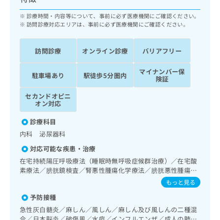
ッ
は
ク
診療時間・内容等について、事前に必ず医療機関にご確認ください。
こ
ナ
訪問診療対応エリアは、事前に必ず医療機関にご確認ください。
ち
ビ
ら
に
訪問診療
オンライン診療
バリアフリー
関
広
す
広
告
マイナンバー保
る
駐車場あり
駅徒歩5分圏内
告
険証
代
お
出
理
問
稿
セカンドオピニ
店
い
オン対応
の
合
の
お
診療科目
わ
方
問
せ
内科 泌尿器科
い
は
は
合
こ
対応可能な疾患・治療
こ
わ
ち
在宅持続陽圧呼吸療法（睡眠時無呼吸症候群治療）／在宅酸
ち
せ
ら
素療法／膀胱鏡検査／腎悪性腫瘍化学療法／膀胱悪性腫瘍化
ら
は
学療法／前立腺悪性腫瘍化学療法／夜尿症の治療
もっと見る
こ
こち
ち
広
予防接種
らは
広
ら
告
マイ
急性灰白髄炎／麻しん／風しん／麻しん及び風しんの二種混
告
出
ナビ
合／日本脳炎／破傷風／水痘／インフルエンザ／成人の肺炎