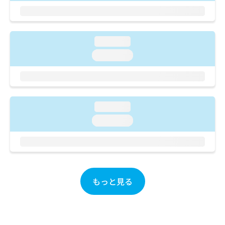
ご了
ら
み
承く
は
ださ
こ
無
い。
ち
料
loading...
ら
情
loading...
報
拡
掲
充
載
の
情
お
報
loading...
申
の
し
修
loading...
込
正
み
は
は
こ
こ
ち
ち
ら
ら
もっと見る
そ
の
他
の