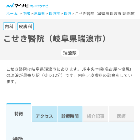
一
般
ホーム
中部
岐阜県
瑞浪市
瑞浪
こせき醫院（岐阜県瑞浪市 瑞浪駅）
ユ
内科
皮膚科
ー
ザ
こせき醫院（岐阜県瑞浪市）
ー
の
瑞浪駅
方
は
こ
こせき醫院は岐阜県瑞浪市にあります。JR中央本線(名古屋～塩尻)
の瑞浪が最寄り駅（徒歩12分）です。内科／皮膚科の診察をしてい
ち
ます。
ら
医
マ
療
イ
関
ナ
特徴
アクセス
診療時間
紹介記事
医師
係
ビ
者
ク
の
リ
方
ニ
特徴