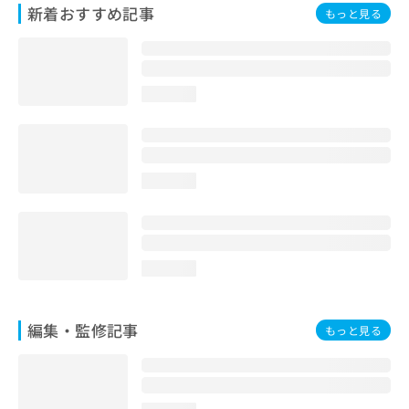
新着おすすめ記事
お
もっと見る
問
い
合
わ
loading...
せ
は
こ
ち
ら
loading...
loading...
編集・監修記事
もっと見る