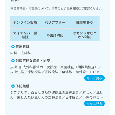
ッ
は
ク
診療時間・内容等について、事前に必ず医療機関にご確認ください。
こ
ナ
ち
ビ
ら
オンライン診療
バリアフリー
駐車場あり
に
関
広
マイナンバー保
セカンドオピニ
す
広
外国語対応
告
険証
オン対応
る
告
代
お
出
診療科目
理
問
稿
内科 皮膚科
店
い
の
合
の
お
対応可能な疾患・治療
わ
方
問
皮膚･形成外科領域の一次診療／真菌検査（顕微鏡検査）／
せ
い
は
皮膚生検／凍結療法／光線療法（紫外線・赤外線・ＰＵＶ
は
合
こ
Ａ）／アトピー性皮膚炎の治療／睡眠障害／呼吸器領域の一
もっと見る
こ
わ
次診療／消化器系領域の一次診療／上部消化管内視鏡検査／
ち
ち
せ
予防接種
肝･胆道・膵臓領域の一次診療／循環器系領域の一次診療／
ら
ら
は
腎･泌尿器系領域の一次診療／内分泌･代謝･栄養領域の一次
ジフテリア、百日せき及び破傷風の三種混合／麻しん／風し
こ
診療／内分泌機能検査／糖尿病患者教育（食事療法、運動療
ん／麻しん及び風しんの二種混合／日本脳炎／小児の肺炎球
こち
ち
法、自己血糖測定）／糖尿病による合併症に対する継続的な
広
菌感染症／水痘／インフルエンザ／成人の肺炎球菌感染症／
もっと見る
らは
管理及び指導／血液・免疫系領域の一次診療／漢方薬の処方
広
ら
告
おたふくかぜ／B型肝炎／ロタウイルス感染症
マイ
告
出
ナビ