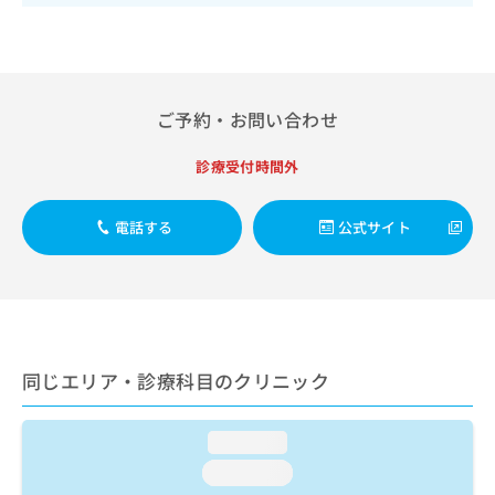
出
稿
クリ
資
稿
ニッ
の
料
クナ
の
お
の
ビサ
お
問
ご
イト
問
い
請
への
い
ご予約・お問い合わせ
合
お問
求
合
合せ
わ
は
フォ
わ
せ
診療受付時間外
こ
ーム
せ
は
ち
とな
は
こ
ら
りま
こ
電話する
公式サイト
ち
す。
ち
ら
クリ
無
ら
ニッ
料
クの
資
情
予
料
報
約・
の
症状
拡
のご
ご
充
同じエリア・診療科目のクリニック
相談
請
の
など
求
お
はで
は
申
きま
loading...
こ
せん
し
loading...
ので
ち
込