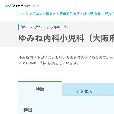
一
ホーム
近畿
大阪府
大阪市東住吉区
針中野
,
駒川中野
,
矢
般
ユ
内科
小児科
アレルギー科
ー
ザ
ゆみね内科小児科（大阪
ー
の
方
ゆみね内科小児科は大阪府大阪市東住吉区にあります。近
は
／アレルギー科の診察をしています。
こ
ち
ら
特徴
アクセス
医
マ
療
イ
ナ
関
特徴
ビ