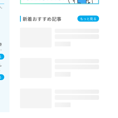
い。
新着おすすめ記事
もっと見る
療
loading...
う
力
る
法
ん
ー型
イ
領域
loading...
イ
す
る
小
医
す
loading...