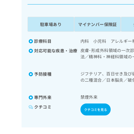
係
ク
者
リ
の
ニ
ッ
方
駐車場あり
マイナンバー保険証
ク
は
ナ
こ
ビ
診療科目
内科 小児科 アレルギー
ち
に
皮膚･形成外科領域の一次
対応可能な疾患・治療
関
ら
法／精神科・神経科領域の
す
つ病／睡眠障害／認知症／
る
検査／呼吸器領域の一次診
お
広
ジフテリア、百日せき及び
予防接種
／消化器系領域の一次診療
広
問
の二種混合／日本脳炎／破
告
告
心電図検査／腎･泌尿器系
い
ルス感染症／水痘／インフ
出
の一次診療／糖尿病患者教
代
合
ルス感染症
稿
わ
る継続的な管理及び指導／
理
禁煙外来
専門外来
の
せ
児領域の一次診療／小児呼
店
お
は
クチコミ
療用麻薬によるがん疼痛治
クチコミを見る
の
問
こ
る医師による読影）／漢方
い
方
ち
合
ら
は
わ
こ