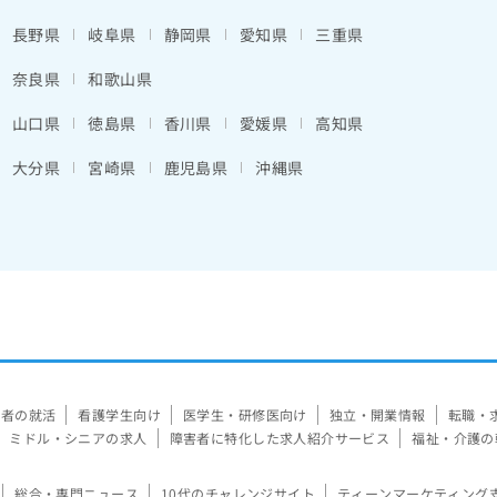
長野県
岐阜県
静岡県
愛知県
三重県
奈良県
和歌山県
山口県
徳島県
香川県
愛媛県
高知県
大分県
宮崎県
鹿児島県
沖縄県
験者の就活
看護学生向け
医学生・研修医向け
独立・開業情報
転職・
ミドル・シニアの求人
障害者に特化した求人紹介サービス
福祉・介護の
総合・専門ニュース
10代のチャレンジサイト
ティーンマーケティング