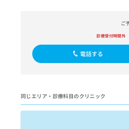
せ
こち
ち
らは
は
マイ
こ
ら
ナビ
ち
クリ
ご
ら
ニッ
クナ
広
ビサ
診療受付時間外
広
資
イト
告
告
への
料
出
出
お問
の
電話する
稿
合せ
稿
ご
の
フォ
の
請
お
ーム
お
求
問
とな
問
りま
は
い
い
す。
こ
合
合
クリ
ち
わ
ニッ
わ
ら
せ
クの
同じエリア・診療科目のクリニック
せ
は
予
は
約・
こ
こ
無
症状
ち
ち
のご
料
ら
相談
ら
情
など
報
はで