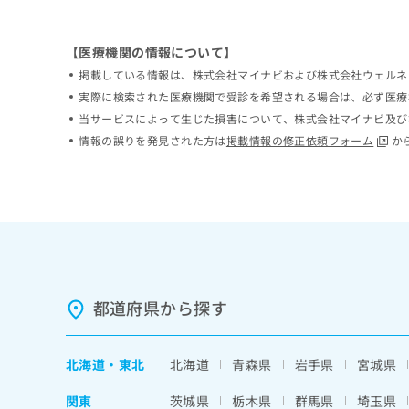
ち
み
ら
は
【医療機関の情報について】
こ
ち
掲載している情報は、株式会社マイナビおよび株式会社ウェルネ
そ
ら
実際に検索された医療機関で受診を希望される場合は、必ず医療
の
当サービスによって生じた損害について、株式会社マイナビ及び
他
の
情報の誤りを発見された方は
掲載情報の修正依頼フォーム
か
お
問
い
合
わ
せ
は
こ
ち
都道府県から探す
ら
北海道
・
東北
北海道
青森県
岩手県
宮城県
関東
茨城県
栃木県
群馬県
埼玉県