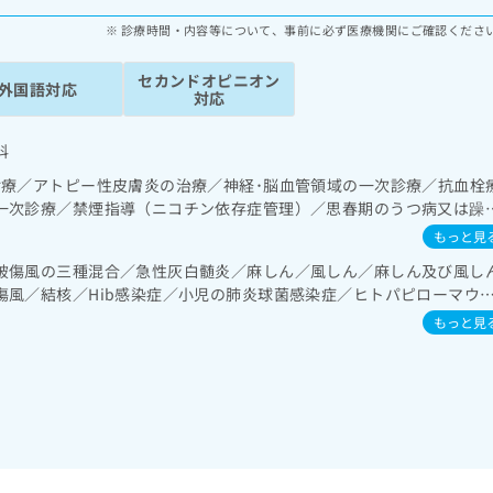
診療時間・内容等について、事前に必ず医療機関にご確認くださ
セカンドオピニオン
外国語対応
対応
科
診療／アトピー性皮膚炎の治療／神経･脳血管領域の一次診療／抗血栓
一次診療／禁煙指導（ニコチン依存症管理）／思春期のうつ病又は躁
発達障害（自閉症、学習障害等）／耳鼻咽喉領域の一次診療／純音聴
もっと見
療／在宅持続陽圧呼吸療法（睡眠時無呼吸症候群治療）／在宅酸素療
破傷風の三種混合／急性灰白髄炎／麻しん／風しん／麻しん及び風し
／肝･胆道・膵臓領域の一次診療／循環器系領域の一次診療／ホルタ
傷風／結核／Hib感染症／小児の肺炎球菌感染症／ヒトパピローマウ
領域の一次診療／尿失禁の治療／更年期障害治療／内分泌･代謝･栄養
ルエンザ／成人の肺炎球菌感染症／おたふくかぜ／B型肝炎／ロタウ
育（食事療法、運動療法、自己血糖測定）／糖尿病による合併症に対
もっと見
血液・免疫系領域の一次診療／筋・骨格系及び外傷領域の一次診療／
吸器疾患／小児アレルギー疾患／乳幼児の育児相談／夜尿症の治療／
療／がんに伴う精神症状のケア／画像診断管理（専ら画像診断を担当
薬の処方