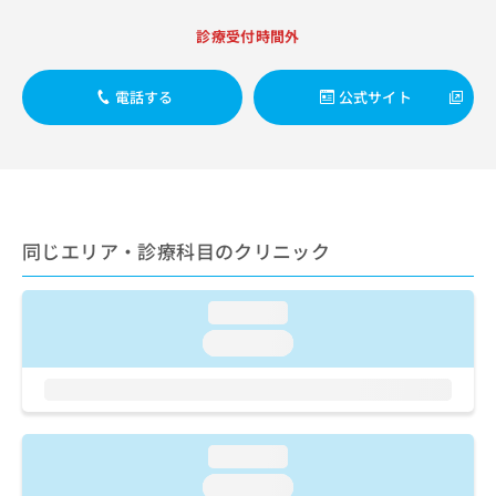
ご了
ら
み
承く
は
診療受付時間外
ださ
こ
無
い。
ち
料
電話する
公式サイト
ら
情
報
拡
掲
充
載
の
情
お
報
申
の
同じエリア・診療科目のクリニック
し
修
込
正
み
は
loading...
は
こ
loading...
こ
ち
ち
ら
ら
そ
の
loading...
他
loading...
の