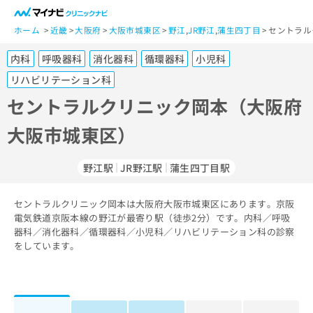
一
般
ホーム
近畿
大阪府
大阪市城東区
野江
,
JR野江
,
蒲生四丁目
セントラル
ユ
内科
呼吸器科
消化器科
循環器科
小児科
ー
ザ
リハビリテーション科
ー
セントラルクリニック岡本（大阪府
の
方
大阪市城東区）
は
こ
野江駅
JR野江駅
蒲生四丁目駅
ち
ら
セントラルクリニック岡本は大阪府大阪市城東区にあります。京阪
医
電気鉄道京阪本線の野江が最寄り駅（徒歩2分）です。内科／呼吸
マ
療
器科／消化器科／循環器科／小児科／リハビリテーション科の診察
イ
関
をしています。
ナ
係
ビ
者
ク
の
リ
方
ニ