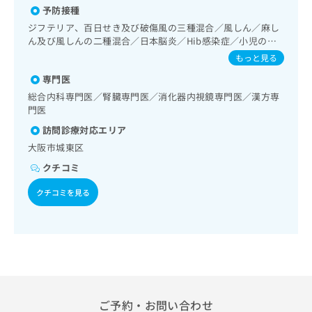
出
稿
クリ
資
予防接種
麻薬によるがん疼痛治療／漢方薬の処方／在宅における看取
稿
ニッ
の
料
り
ジフテリア、百日せき及び破傷風の三種混合／風しん／麻し
クナ
の
お
の
ん及び風しんの二種混合／日本脳炎／Hib感染症／小児の肺
ビサ
お
問
ご
イト
炎球菌感染症／ヒトパピローマウイルス感染症／水痘／イン
もっと見る
問
い
請
への
フルエンザ／成人の肺炎球菌感染症／おたふくかぜ／B型肝
い
合
お問
求
専門医
炎／ロタウイルス感染症
合
合せ
わ
は
総合内科専門医／腎臓専門医／消化器内視鏡専門医／漢方専
フォ
わ
せ
こ
門医
ーム
せ
は
ち
とな
は
訪問診療対応エリア
こ
ら
りま
こ
ち
大阪市城東区
す。
ち
ら
クリ
無
クチコミ
ら
ニッ
料
クの
資
クチコミを見る
情
予
料
報
約・
の
症状
拡
のご
ご
充
相談
請
の
など
求
お
はで
は
申
きま
こ
せん
し
ので
ち
ご予約・お問い合わせ
込