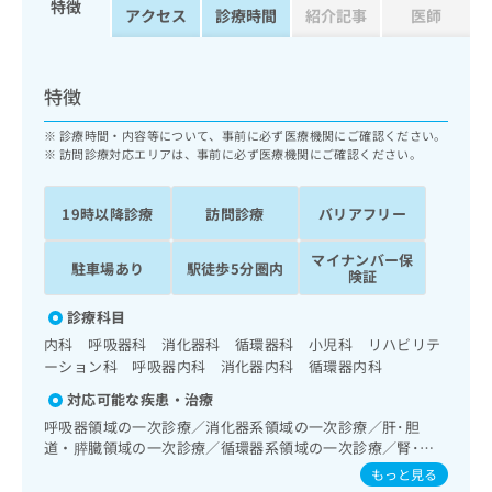
特徴
ッ
は
アクセス
診療時間
紹介記事
医師
ク
こ
ナ
ち
ビ
ら
特徴
に
関
広
診療時間・内容等について、事前に必ず医療機関にご確認ください。
す
広
訪問診療対応エリアは、事前に必ず医療機関にご確認ください。
告
る
告
代
お
出
理
問
稿
19時以降診療
訪問診療
バリアフリー
店
い
の
合
の
お
マイナンバー保
駐車場あり
駅徒歩5分圏内
わ
険証
方
問
せ
い
は
診療科目
は
合
こ
こ
わ
内科 呼吸器科 消化器科 循環器科 小児科 リハビリテ
ち
ち
せ
ーション科 呼吸器内科 消化器内科 循環器内科
ら
ら
は
対応可能な疾患・治療
こ
こち
呼吸器領域の一次診療／消化器系領域の一次診療／肝･胆
ち
広
らは
道・膵臓領域の一次診療／循環器系領域の一次診療／腎･泌
広
ら
告
マイ
尿器系領域の一次診療／内分泌･代謝･栄養領域の一次診療／
もっと見る
告
出
ナビ
血液・免疫系領域の一次診療／小児領域の一次診療／医療用