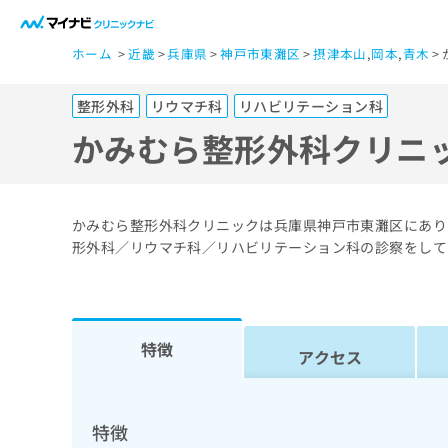
一
ホーム
近畿
兵庫県
神戸市東灘区
摂津本山
,
岡本
,
青木
般
ユ
整形外科
リウマチ科
リハビリテーション科
ー
ザ
かみむら整形外科クリニ
ー
の
方
かみむら整形外科クリニックは兵庫県神戸市東灘区にありま
は
形外科／リウマチ科／リハビリテーション科の診察をして
こ
ち
ら
特徴
アクセス
医
マ
療
イ
ナ
関
特徴
ビ