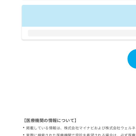
拡
資
きま
充
料
せん
の
ので
の
ご了
お
ご
承く
申
請
ださ
し
求
い。
込
は
み
こ
は
ち
こ
ら
ち
ら
無
料
掲
情
載
報
情
拡
報
充
の
の
修
お
【医療機関の情報について】
正
申
掲載している情報は、株式会社マイナビおよび株式会社ウェルネ
は
し
こ
実際に検索された医療機関で受診を希望される場合は、必ず医療
込