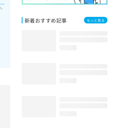
い。
新着おすすめ記事
もっと見る
loading...
loading...
loading...