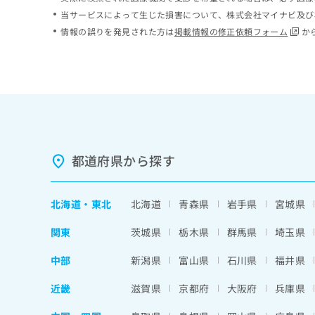
ち
み
当サービスによって生じた損害について、株式会社マイナビ及び
ら
は
情報の誤りを発見された方は
掲載情報の修正依頼フォーム
か
こ
ち
そ
ら
の
他
の
お
問
い
都道府県から探す
合
わ
せ
北海道
・
東北
北海道
青森県
岩手県
宮城県
は
こ
関東
茨城県
栃木県
群馬県
埼玉県
ち
ら
中部
新潟県
富山県
石川県
福井県
近畿
滋賀県
京都府
大阪府
兵庫県