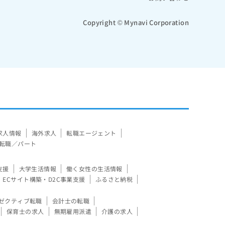
Copyright © Mynavi Corporation
求人情報
海外求人
転職エージェント
転職／パート
支援
大学生活情報
働く女性の生活情報
ECサイト構築・D2C事業支援
ふるさと納税
ゼクティブ転職
会計士の転職
保育士の求人
無期雇用派遣
介護の求人