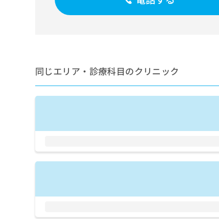
せ
こち
ち
らは
は
マイ
こ
ら
ナビ
ち
クリ
ら
ニッ
クナ
広
ビサ
広
資
イト
同じエリア・診療科目のクリニック
告
告
への
料
出
出
お問
の
稿
合せ
稿
ご
の
フォ
の
請
お
ーム
お
求
問
とな
問
りま
は
い
い
す。
こ
合
合
クリ
ち
わ
ニッ
わ
ら
せ
クの
せ
は
予
は
約・
こ
こ
無
症状
ち
ち
のご
料
ら
相談
ら
情
など
報
はで