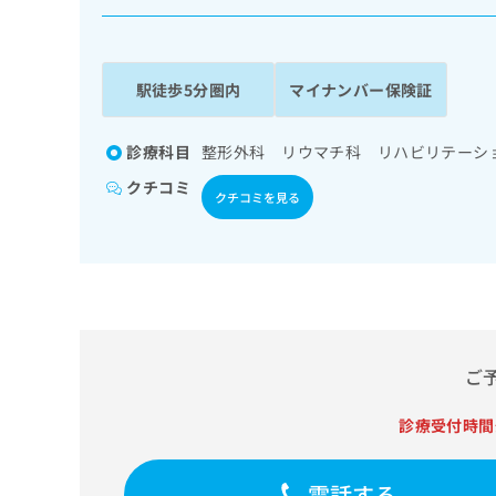
係
ク
者
リ
の
ニ
ッ
方
駅徒歩5分圏内
マイナンバー保険証
ク
は
ナ
こ
ビ
診療科目
整形外科 リウマチ科 リハビリテーシ
ち
に
クチコミ
関
ら
クチコミを見る
す
る
お
広
広
問
告
告
い
出
代
合
稿
わ
理
の
せ
ご
店
お
は
の
問
こ
診療受付時間
い
方
ち
合
ら
は
わ
電話する
こ