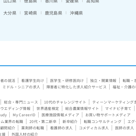
山口県
徳島県
香川県
愛媛県
高知県
大分県
宮崎県
鹿児島県
沖縄県
験者の就活
看護学生向け
医学生・研修医向け
独立・開業情報
転職・
ミドル・シニアの求人
障害者に特化した求人紹介サービス
福祉・介護の
総合・専門ニュース
10代のチャレンジサイト
ティーンマーケティング
ウエディング情報
世界遺産検定
総合農業情報サイト
マイナビ子育て
tudy
My CareerID
医療施設情報メディア
お買い物サポートメディア
ーム業界の転職
20代・第二新卒
新卒紹介
転職コンサルティング
エグ
顧問紹介
薬剤師の転職
看護師の求人
コメディカル求人
医師の求人
支援
外国人材の紹介