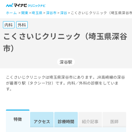
一
般
ホーム
関東
埼玉県
深谷市
深谷
こくさいじクリニック（埼玉県深谷市
ユ
内科
外科
ー
ザ
こくさいじクリニック（埼玉県深谷
ー
市）
の
方
は
深谷駅
こ
ち
こくさいじクリニックは埼玉県深谷市にあります。JR高崎線の深谷
ら
が最寄り駅（タクシー7分）です。内科／外科の診察をしていま
す。
医
マ
療
イ
関
ナ
係
ビ
者
ク
特徴
アクセス
診療時間
紹介記事
医師
の
リ
方
ニ