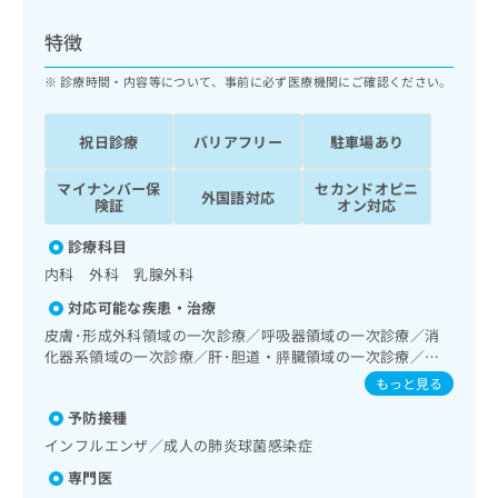
ッ
は
ク
こ
特徴
ナ
ち
ビ
診療時間・内容等について、事前に必ず医療機関にご確認ください。
ら
に
関
広
祝日診療
バリアフリー
駐車場あり
す
広
告
る
告
代
マイナンバー保
セカンドオピニ
お
出
外国語対応
険証
オン対応
理
問
稿
店
い
の
診療科目
合
の
お
内科 外科 乳腺外科
わ
方
問
せ
い
は
対応可能な疾患・治療
は
合
こ
皮膚･形成外科領域の一次診療／呼吸器領域の一次診療／消
こ
わ
ち
化器系領域の一次診療／肝･胆道・膵臓領域の一次診療／循
ち
せ
環器系領域の一次診療／ホルター型心電図検査／腎･泌尿器
ら
もっと見る
ら
は
系領域の一次診療／血液透析／乳腺領域の一次診療／乳腺悪
こ
予防接種
性腫瘍化学療法／内分泌･代謝･栄養領域の一次診療／内分泌
こち
ち
広
機能検査／インスリン療法／糖尿病患者教育（食事療法、運
インフルエンザ／成人の肺炎球菌感染症
らは
広
ら
動療法、自己血糖測定）／画像診断管理（専ら画像診断を担
告
マイ
専門医
告
当する医師による読影）／マンモグラフィー検査（乳房撮
出
ナビ