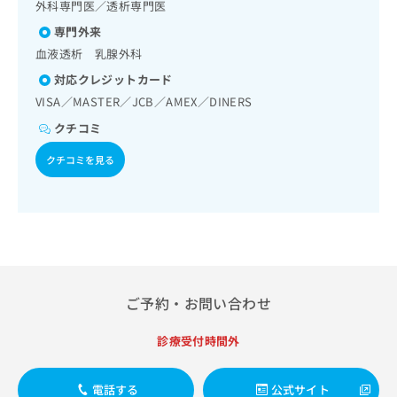
出
影）／CT撮影／病理診断（専ら病理診断を担当する医師によ
外科専門医／透析専門医
稿
クリ
資
る診断）／漢方薬の処方／外来における化学療法
稿
ニッ
の
料
専門外来
クナ
の
お
の
ビサ
血液透析 乳腺外科
お
問
ご
イト
問
い
対応クレジットカード
請
への
い
合
お問
求
VISA／MASTER／JCB／AMEX／DINERS
合
合せ
わ
は
フォ
クチコミ
わ
せ
こ
ーム
せ
は
ち
とな
クチコミを見る
は
こ
ら
りま
こ
ち
す。
ち
ら
クリ
無
ら
ニッ
料
クの
資
情
予
料
報
約・
の
症状
拡
のご
ご
充
ご予約・お問い合わせ
相談
請
の
など
求
お
はで
診療受付時間外
は
申
きま
こ
せん
し
ので
ち
込
電話する
公式サイト