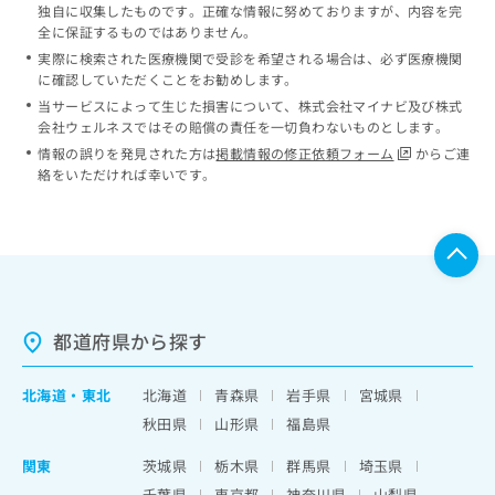
独自に収集したものです。正確な情報に努めておりますが、内容を完
全に保証するものではありません。
実際に検索された医療機関で受診を希望される場合は、必ず医療機関
に確認していただくことをお勧めします。
当サービスによって生じた損害について、株式会社マイナビ及び株式
会社ウェルネスではその賠償の責任を一切負わないものとします。
情報の誤りを発見された方は
掲載情報の修正依頼フォーム
からご連
絡をいただければ幸いです。
都道府県から探す
北海道
・
東北
北海道
青森県
岩手県
宮城県
秋田県
山形県
福島県
関東
茨城県
栃木県
群馬県
埼玉県
千葉県
東京都
神奈川県
山梨県