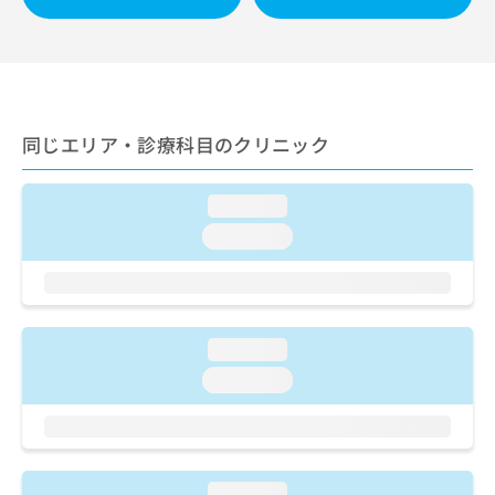
ご了
ら
み
承く
は
ださ
こ
無
い。
ち
料
ら
情
報
同じエリア・診療科目のクリニック
拡
掲
充
載
の
情
loading...
お
報
申
loading...
の
し
修
込
正
み
は
は
こ
こ
ち
loading...
ち
ら
loading...
ら
そ
の
他
の
loading...