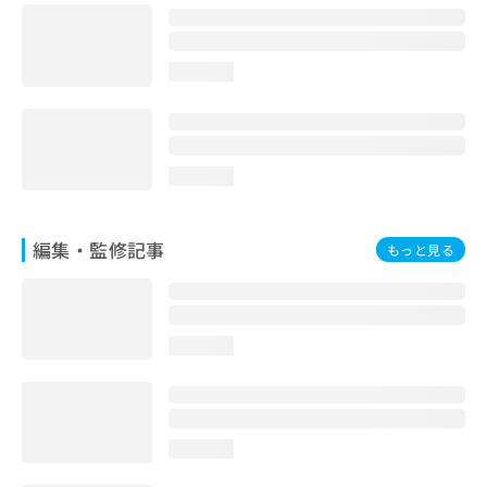
お
問
い
loading...
合
わ
せ
は
こ
loading...
ち
ら
編集・監修記事
もっと見る
loading...
loading...