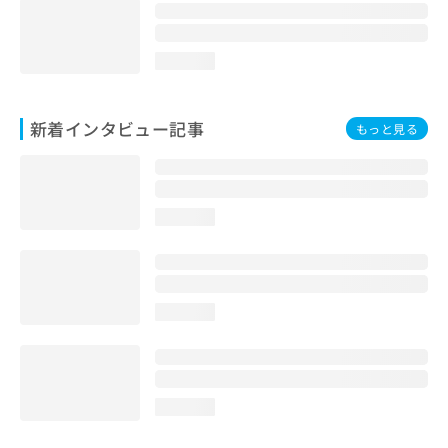
loading...
新着インタビュー記事
もっと見る
loading...
loading...
loading...