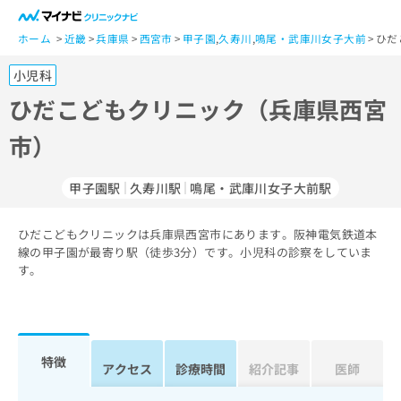
一
般
ホーム
近畿
兵庫県
西宮市
甲子園
,
久寿川
,
鳴尾・武庫川女子大前
ひだ
ユ
小児科
ー
ザ
ひだこどもクリニック（兵庫県西宮
ー
市）
の
方
は
甲子園駅
久寿川駅
鳴尾・武庫川女子大前駅
こ
ち
ひだこどもクリニックは兵庫県西宮市にあります。阪神電気鉄道本
ら
線の甲子園が最寄り駅（徒歩3分）です。小児科の診察をしていま
す。
医
マ
療
イ
関
ナ
係
ビ
者
ク
特徴
アクセス
診療時間
紹介記事
医師
の
リ
方
ニ