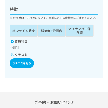
ッ
は
ク
こ
特徴
ナ
ち
ビ
診療時間・内容等について、事前に必ず医療機関にご確認ください。
ら
に
関
マイナンバー保
広
オンライン診療
駅徒歩5分圏内
す
広
険証
告
る
告
代
お
診療科目
出
理
問
稿
小児科
店
い
の
クチコミ
合
の
お
わ
方
問
クチコミを見る
せ
い
は
は
合
こ
こ
わ
ち
ち
せ
ら
ら
は
こ
こち
ち
広
らは
広
ら
告
ご予約・お問い合わせ
マイ
告
出
ナビ