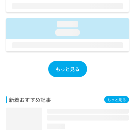
ご了
ら
み
承く
は
ださ
こ
無
い。
ち
料
loading...
ら
情
loading...
報
拡
掲
充
載
の
情
お
報
申
の
もっと見る
し
修
込
正
み
は
は
こ
こ
ち
新着おすすめ記事
もっと見る
ち
ら
ら
そ
の
loading...
他
の