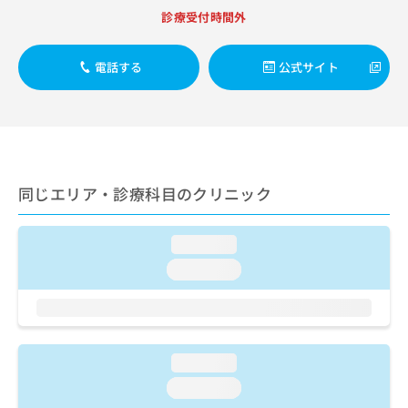
出
稿
クリ
資
診療受付時間外
稿
ニッ
の
料
クナ
の
お
の
ビサ
お
問
ご
電話する
公式サイト
イト
問
い
請
への
い
合
お問
求
合
合せ
わ
は
フォ
わ
せ
こ
ーム
せ
は
ち
とな
は
こ
ら
りま
こ
ち
同じエリア・診療科目のクリニック
す。
ち
ら
クリ
無
ら
ニッ
料
クの
loading...
資
情
予
料
loading...
報
約・
の
症状
拡
のご
ご
充
相談
請
の
など
求
お
はで
は
申
loading...
きま
こ
せん
し
loading...
ので
ち
込