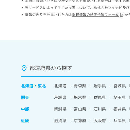
実際に検索された医療機関で受診を希望される場合は、必ず医療
ち
み
当サービスによって生じた損害について、株式会社マイナビ及び
ら
は
情報の誤りを発見された方は
掲載情報の修正依頼フォーム
か
こ
ち
そ
ら
の
他
の
お
問
い
都道府県から探す
合
わ
せ
は
北海道
・
東北
北海道
青森県
岩手県
宮城県
こ
ち
関東
茨城県
栃木県
群馬県
埼玉県
ら
中部
新潟県
富山県
石川県
福井県
近畿
滋賀県
京都府
大阪府
兵庫県