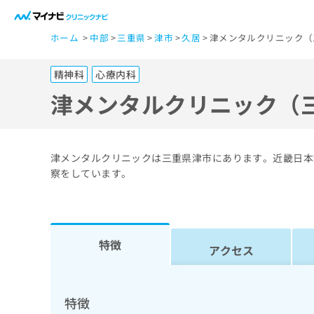
一
ホーム
中部
三重県
津市
久居
津メンタルクリニック（
般
ユ
精神科
心療内科
ー
ザ
津メンタルクリニック（
ー
の
方
津メンタルクリニックは三重県津市にあります。近畿日本
は
察をしています。
こ
ち
ら
特徴
アクセス
医
マ
療
イ
ナ
関
特徴
ビ