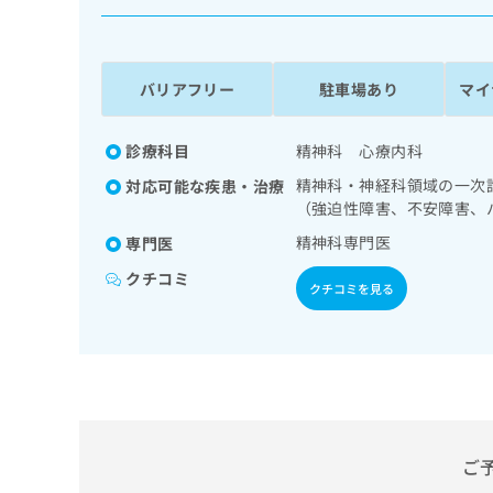
係
ク
者
リ
の
ニ
ッ
方
バリアフリー
駐車場あり
マイ
ク
は
ナ
こ
ビ
診療科目
精神科 心療内科
ち
に
精神科・神経科領域の一次
対応可能な疾患・治療
関
ら
（強迫性障害、不安障害、
す
る
精神科専門医
専門医
お
広
広
クチコミ
問
クチコミを見る
告
告
い
出
代
合
稿
わ
理
の
せ
店
お
は
の
問
こ
い
方
ち
合
ら
は
ご
わ
こ