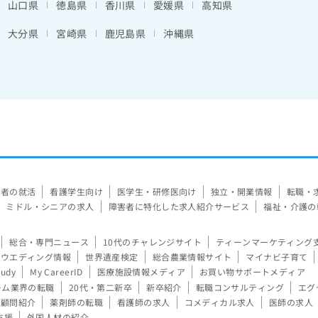
山口県
徳島県
香川県
愛媛県
高知県
大分県
宮崎県
鹿児島県
沖縄県
験者の就活
看護学生向け
医学生・研修医向け
独立・開業情報
転職・
ミドル・シニアの求人
障害者に特化した求人紹介サービス
福祉・介護の
総合・専門ニュース
10代のチャレンジサイト
ティーンマーケティング
ウエディング情報
世界遺産検定
総合農業情報サイト
マイナビ子育て
tudy
My CareerID
医療施設情報メディア
お買い物サポートメディア
ーム業界の転職
20代・第二新卒
新卒紹介
転職コンサルティング
エグ
顧問紹介
薬剤師の転職
看護師の求人
コメディカル求人
医師の求人
支援
外国人材の紹介