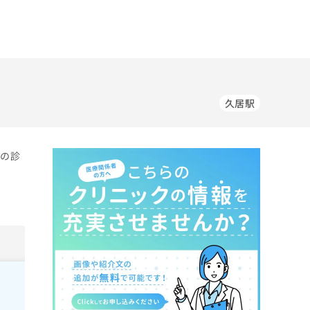
久居駅
科の診