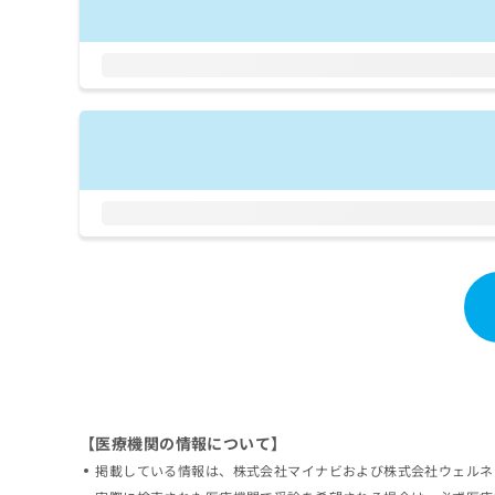
拡
資
きま
充
料
せん
の
ので
の
ご了
お
ご
承く
申
請
ださ
し
求
い。
込
は
み
こ
は
ち
こ
ら
ち
ら
無
料
掲
情
載
報
情
拡
報
充
の
の
修
お
【医療機関の情報について】
正
申
は
し
掲載している情報は、株式会社マイナビおよび株式会社ウェルネ
こ
込