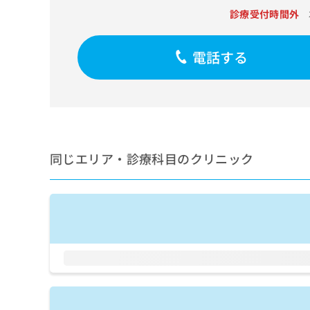
せ
こち
診療受付時間外
ち
らは
は
マイ
こ
ら
ナビ
ち
クリ
電話する
ら
ニッ
クナ
広
ビサ
広
資
イト
告
告
への
料
出
出
お問
の
稿
合せ
稿
ご
の
フォ
の
請
お
ーム
同じエリア・診療科目のクリニック
お
求
問
とな
問
りま
は
い
い
す。
こ
合
合
クリ
ち
わ
ニッ
わ
ら
せ
クの
せ
は
予
は
約・
こ
こ
無
症状
ち
ち
のご
料
ら
相談
ら
情
など
報
はで