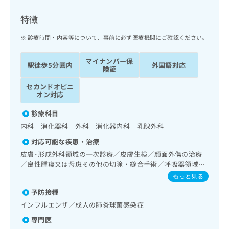
ッ
は
ク
こ
特徴
ナ
ち
ビ
診療時間・内容等について、事前に必ず医療機関にご確認ください。
ら
に
関
マイナンバー保
広
駅徒歩5分圏内
外国語対応
す
広
険証
告
る
告
代
セカンドオピニ
お
出
オン対応
理
問
稿
店
い
の
診療科目
合
の
お
内科 消化器科 外科 消化器内科 乳腺外科
わ
方
問
せ
い
は
対応可能な疾患・治療
は
合
こ
皮膚･形成外科領域の一次診療／皮膚生検／顔面外傷の治療
こ
わ
ち
／良性腫瘍又は母斑その他の切除・縫合手術／呼吸器領域の
ち
せ
一次診療／消化器系領域の一次診療／上部消化管内視鏡検査
ら
もっと見る
ら
は
／肝･胆道・膵臓領域の一次診療／循環器系領域の一次診療
こ
予防接種
／腎･泌尿器系領域の一次診療／更年期障害治療／乳腺領域
こち
ち
広
の一次診療／内分泌･代謝･栄養領域の一次診療／筋・骨格系
インフルエンザ／成人の肺炎球菌感染症
らは
広
ら
及び外傷領域の一次診療／がんに伴う精神症状のケア／画像
告
マイ
専門医
告
診断管理（専ら画像診断を担当する医師による読影）／マン
出
ナビ