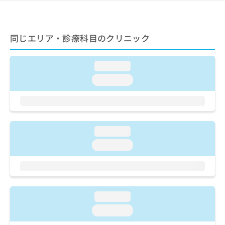
ご了
ら
み
承く
は
ださ
こ
無
い。
ち
同じエリア・診療科目のクリニック
料
ら
情
報
loading...
拡
掲
充
載
loading...
の
情
お
報
申
の
し
修
込
正
loading...
み
は
loading...
は
こ
こ
ち
ち
ら
ら
そ
loading...
の
loading...
他
の