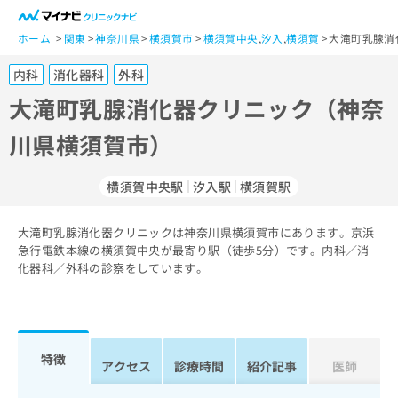
一
般
ホーム
関東
神奈川県
横須賀市
横須賀中央
,
汐入
,
横須賀
大滝町乳腺消
ユ
内科
消化器科
外科
ー
ザ
大滝町乳腺消化器クリニック（神奈
ー
川県横須賀市）
の
方
は
横須賀中央駅
汐入駅
横須賀駅
こ
ち
大滝町乳腺消化器クリニックは神奈川県横須賀市にあります。京浜
ら
急行電鉄本線の横須賀中央が最寄り駅（徒歩5分）です。内科／消
化器科／外科の診察をしています。
医
マ
療
イ
関
ナ
係
ビ
者
ク
特徴
アクセス
診療時間
紹介記事
医師
の
リ
方
ニ