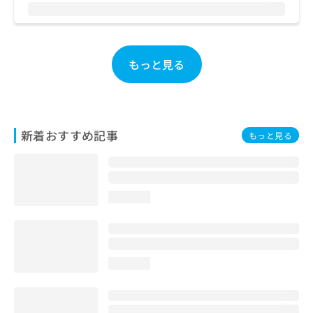
お
問
い
合
もっと見る
わ
せ
は
こ
ち
新着おすすめ記事
ら
もっと見る
loading...
loading...