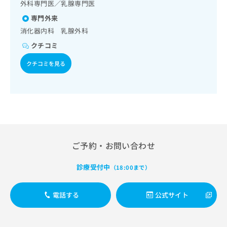
出
モグラフィー検査（乳房撮影）／漢方薬の処方／外来におけ
外科専門医／乳腺専門医
稿
クリ
資
る化学療法
稿
ニッ
の
料
専門外来
クナ
の
お
の
ビサ
消化器内科 乳腺外科
お
問
ご
イト
問
い
クチコミ
請
への
い
合
お問
求
合
クチコミを見る
合せ
わ
は
フォ
わ
せ
こ
ーム
せ
は
ち
とな
は
こ
ら
りま
こ
ち
す。
ち
ら
クリ
無
ら
ニッ
料
クの
資
情
予
ご予約・お問い合わせ
料
報
約・
の
症状
拡
診療受付中
のご
（18:00まで）
ご
充
相談
請
の
など
求
お
はで
電話する
公式サイト
は
申
きま
こ
せん
し
ので
ち
込