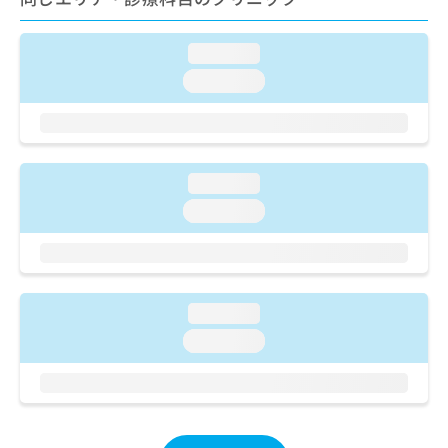
ご了
ら
み
承く
は
ださ
こ
無
loading...
い。
ち
料
loading...
ら
情
報
拡
掲
充
載
の
情
loading...
お
報
loading...
申
の
し
修
込
正
み
は
は
こ
こ
loading...
ち
ち
ら
loading...
ら
そ
の
他
の