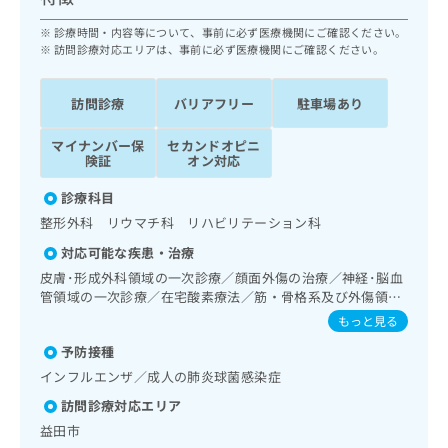
ッ
は
ク
診療時間・内容等について、事前に必ず医療機関にご確認ください。
こ
ナ
訪問診療対応エリアは、事前に必ず医療機関にご確認ください。
ち
ビ
ら
に
訪問診療
バリアフリー
駐車場あり
関
広
す
広
告
マイナンバー保
セカンドオピニ
る
告
険証
オン対応
代
お
出
理
問
稿
診療科目
店
い
の
整形外科 リウマチ科 リハビリテーション科
合
の
お
わ
対応可能な疾患・治療
方
問
せ
い
は
皮膚･形成外科領域の一次診療／顔面外傷の治療／神経･脳血
は
合
管領域の一次診療／在宅酸素療法／筋・骨格系及び外傷領域
こ
こ
わ
の一次診療／義肢装具の作成及び評価／神経ブロック／漢方
ち
もっと見る
ち
せ
薬の処方／在宅における看取り
ら
ら
予防接種
は
こ
インフルエンザ／成人の肺炎球菌感染症
こち
ち
広
らは
訪問診療対応エリア
広
ら
告
マイ
益田市
告
出
ナビ