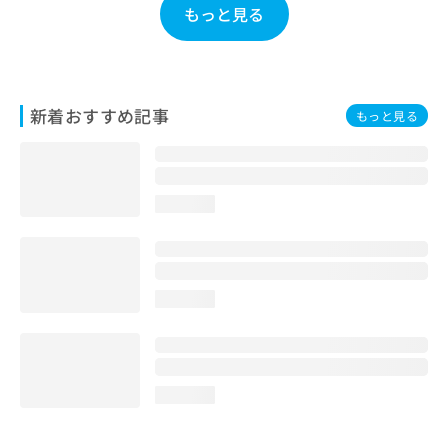
もっと見る
お
問
い
合
わ
新着おすすめ記事
せ
もっと見る
は
こ
ち
ら
loading...
loading...
loading...