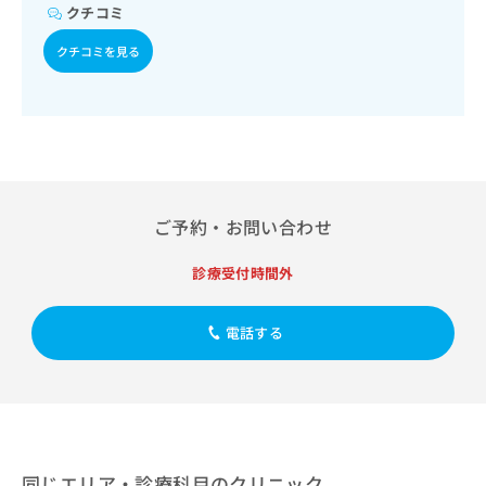
出
稿
クリ
資
クチコミ
稿
ニッ
の
料
クナ
の
クチコミを見る
お
の
ビサ
お
問
ご
イト
問
い
請
への
い
合
お問
求
合
合せ
わ
は
フォ
わ
せ
こ
ーム
せ
は
ち
とな
は
こ
ら
りま
こ
ご予約・お問い合わせ
ち
す。
ち
ら
クリ
無
ら
ニッ
診療受付時間外
料
クの
資
情
予
料
報
約・
電話する
の
症状
拡
のご
ご
充
相談
請
の
など
求
お
はで
は
申
きま
こ
せん
し
ので
ち
込
同じエリア・診療科目のクリニック