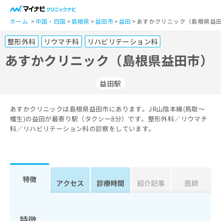
一
般
ホーム
中国・四国
島根県
益田市
益田
あすかクリニック（島根県益田
ユ
整形外科
リウマチ科
リハビリテーション科
ー
ザ
あすかクリニック（島根県益田市）
ー
の
益田駅
方
は
こ
あすかクリニックは島根県益田市にあります。JR山陰本線(鳥取～
幡生)の益田が最寄り駅（タクシー8分）です。整形外科／リウマチ
ち
科／リハビリテーション科の診察をしています。
ら
医
マ
療
イ
関
ナ
特徴
アクセス
診療時間
紹介記事
医師
係
ビ
者
ク
の
リ
方
ニ
特徴