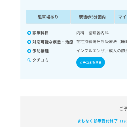
係
ク
者
リ
の
ニ
駐車場あり
駅徒歩5分圏内
マイ
ッ
方
ク
は
ナ
診療科目
内科 循環器内科
こ
ビ
在宅持続陽圧呼吸療法（睡
対応可能な疾患・治療
ち
に
関
ら
インフルエンザ／成人の肺
予防接種
す
クチコミ
る
クチコミを見る
お
広
広
問
告
告
い
出
代
合
稿
わ
理
の
せ
店
お
は
の
問
こ
ご
い
方
ち
合
ら
は
まもなく診療受付終了
（19
わ
こ