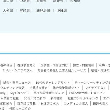
山口県
徳島県
香川県
愛媛県
高知県
大分県
宮崎県
鹿児島県
沖縄県
験者の就活
看護学生向け
医学生・研修医向け
独立・開業情報
転職・
ミドル・シニアの求人
障害者に特化した求人紹介サービス
福祉・介護の
総合・専門ニュース
10代のチャレンジサイト
ティーンマーケティング
ウエディング情報
世界遺産検定
総合農業情報サイト
マイナビ子育て
tudy
My CareerID
医療施設情報メディア
お買い物サポートメディア
ーム業界の転職
20代・第二新卒
新卒紹介
転職コンサルティング
エグ
顧問紹介
薬剤師の転職
看護師の求人
コメディカル求人
医師の求人
支援
外国人材の紹介