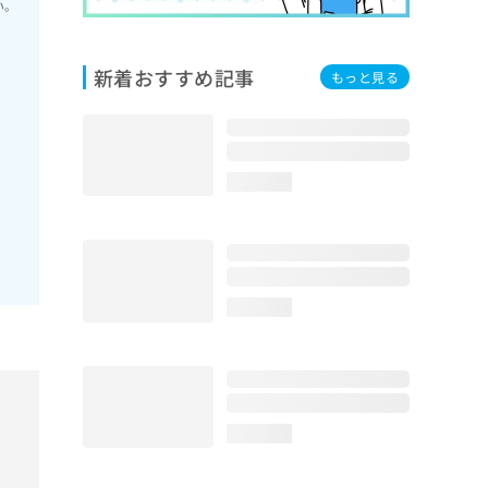
い。
新着おすすめ記事
もっと見る
loading...
loading...
loading...