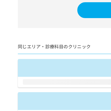
せ
こち
ち
らは
は
マイ
こ
ら
ナビ
ち
クリ
ら
ニッ
クナ
広
ビサ
広
資
イト
告
告
への
料
出
出
お問
の
稿
同じエリア・診療科目のクリニック
合せ
稿
ご
の
フォ
の
請
お
ーム
お
求
問
とな
問
りま
は
い
い
す。
こ
合
合
クリ
ち
わ
ニッ
わ
ら
せ
クの
せ
は
予
は
約・
こ
こ
無
症状
ち
ち
のご
料
ら
相談
ら
情
など
報
はで