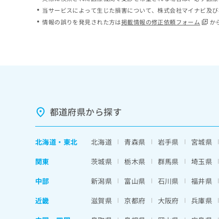
ち
み
当サービスによって生じた損害について、株式会社マイナビ及び
ら
は
情報の誤りを発見された方は
掲載情報の修正依頼フォーム
か
こ
ち
そ
ら
の
他
の
お
問
い
都道府県から探す
合
わ
せ
北海道
・
東北
北海道
青森県
岩手県
宮城県
は
こ
関東
茨城県
栃木県
群馬県
埼玉県
ち
ら
中部
新潟県
富山県
石川県
福井県
近畿
滋賀県
京都府
大阪府
兵庫県