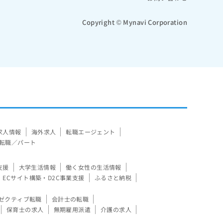
Copyright © Mynavi Corporation
求人情報
海外求人
転職エージェント
転職／パート
支援
大学生活情報
働く女性の生活情報
ECサイト構築・D2C事業支援
ふるさと納税
ゼクティブ転職
会計士の転職
保育士の求人
無期雇用派遣
介護の求人