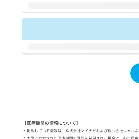
拡
資
きま
充
料
せん
の
ので
の
ご了
お
ご
承く
申
請
ださ
し
求
い。
込
は
み
こ
は
ち
こ
ら
ち
ら
無
料
掲
情
載
報
情
拡
報
充
の
の
修
お
【医療機関の情報について】
正
申
掲載している情報は、株式会社マイナビおよび株式会社ウェルネ
は
し
こ
実際に検索された医療機関で受診を希望される場合は、必ず医療
込