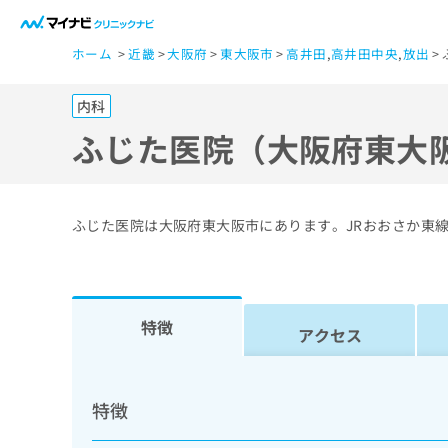
一
ホーム
近畿
大阪府
東大阪市
高井田
,
高井田中央
,
放出
般
ユ
内科
ー
ザ
ふじた医院（大阪府東大
ー
の
方
ふじた医院は大阪府東大阪市にあります。JRおおさか東
は
こ
ち
ら
特徴
アクセス
医
マ
療
イ
特徴
ナ
関
ビ