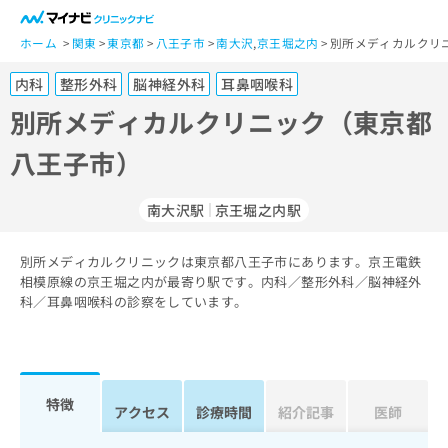
一
般
ホーム
関東
東京都
八王子市
南大沢
,
京王堀之内
別所メディカルクリ
ユ
内科
整形外科
脳神経外科
耳鼻咽喉科
ー
ザ
別所メディカルクリニック（東京都
ー
八王子市）
の
方
は
南大沢駅
京王堀之内駅
こ
ち
別所メディカルクリニックは東京都八王子市にあります。京王電鉄
ら
相模原線の京王堀之内が最寄り駅です。内科／整形外科／脳神経外
科／耳鼻咽喉科の診察をしています。
医
マ
療
イ
関
ナ
係
ビ
者
ク
特徴
アクセス
診療時間
紹介記事
医師
の
リ
方
ニ