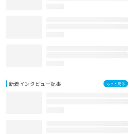
loading...
loading...
loading...
新着インタビュー記事
もっと見る
loading...