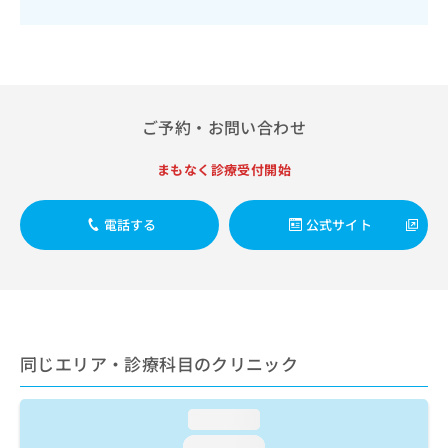
出
稿
クリ
資
稿
ニッ
の
料
クナ
の
お
の
ビサ
お
問
ご
イト
問
い
請
への
い
合
お問
求
ご予約・お問い合わせ
合
合せ
わ
は
フォ
わ
せ
こ
ーム
せ
は
まもなく診療受付開始
ち
とな
は
こ
ら
りま
こ
ち
す。
電話する
公式サイト
ち
ら
クリ
無
ら
ニッ
料
クの
資
情
予
料
報
約・
の
症状
拡
のご
ご
充
相談
請
の
同じエリア・診療科目のクリニック
など
求
お
はで
は
申
きま
こ
せん
し
loading...
ので
ち
込
loading...