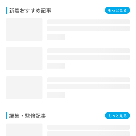
お
新着おすすめ記事
問
もっと見る
い
合
わ
せ
loading...
は
こ
ち
ら
loading...
loading...
編集・監修記事
もっと見る