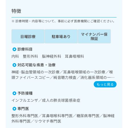
ッ
は
ク
こ
特徴
ナ
ち
ビ
診療時間・内容等について、事前に必ず医療機関にご確認ください。
ら
に
関
マイナンバー保
広
日曜診療
駐車場あり
す
広
険証
告
る
告
代
お
診療科目
出
理
問
稿
内科 整形外科 脳神経外科 耳鼻咽喉科
店
い
の
対応可能な疾患・治療
合
の
お
わ
神経･脳血管領域の一次診療／耳鼻咽喉領域の一次診療／喉
方
問
せ
頭ファイバースコピー／純音聴力検査／消化器系領域の一次
い
は
診療／肝･胆道・膵臓領域の一次診療／ホルター型心電図検
は
合
もっと見る
こ
査／ペースメーカー管理／腎･泌尿器系領域の一次診療／内
こ
わ
ち
予防接種
分泌･代謝･栄養領域の一次診療／血液・免疫系領域の一次診
ち
せ
ら
療／筋・骨格系及び外傷領域の一次診療／義肢装具の作成及
ら
インフルエンザ／成人の肺炎球菌感染症
は
び評価／画像診断管理（専ら画像診断を担当する医師による
こ
専門医
読影）／遠隔画像診断
こち
ち
広
整形外科専門医／耳鼻咽喉科専門医／糖尿病専門医／脳神経
らは
広
ら
告
マイ
外科専門医／リウマチ専門医
告
出
ナビ