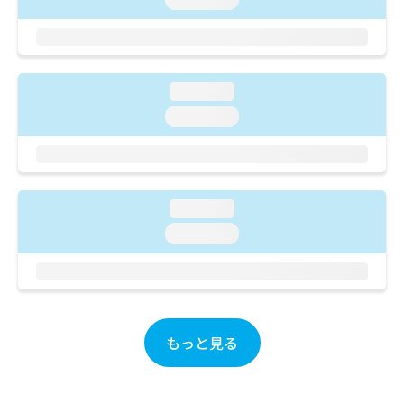
ご了
ら
み
承く
は
ださ
こ
無
い。
ち
料
ら
情
loading...
報
loading...
拡
掲
充
載
の
情
お
報
申
の
loading...
し
修
込
正
loading...
み
は
は
こ
こ
ち
ち
ら
ら
もっと見る
そ
の
他
の