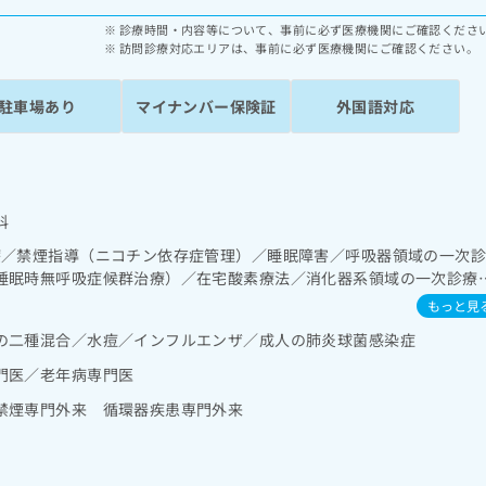
診療時間・内容等について、事前に必ず医療機関にご確認くださ
訪問診療対応エリアは、事前に必ず医療機関にご確認ください。
駐車場あり
マイナンバー保険証
外国語対応
科
療／禁煙指導（ニコチン依存症管理）／睡眠障害／呼吸器領域の一次
睡眠時無呼吸症候群治療）／在宅酸素療法／消化器系領域の一次診療
診療／循環器系領域の一次診療／ホルター型心電図検査／ペースメー
もっと見
一次診療／内分泌･代謝･栄養領域の一次診療／内分泌機能検査／イン
の二種混合／水痘／インフルエンザ／成人の肺炎球菌感染症
食事療法、運動療法、自己血糖測定）／糖尿病による合併症に対する
・免疫系領域の一次診療／心大血管疾患リハビリテーション／漢方薬
門医／老年病専門医
禁煙専門外来 循環器疾患専門外来