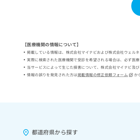
ち
み
ら
は
こ
ち
そ
ら
の
他
【医療機関の情報について】
の
掲載している情報は、株式会社マイナビおよび株式会社ウェルネ
お
実際に検索された医療機関で受診を希望される場合は、必ず医療
問
い
当サービスによって生じた損害について、株式会社マイナビ及び
合
情報の誤りを発見された方は
掲載情報の修正依頼フォーム
か
わ
せ
は
こ
ち
ら
都道府県から探す