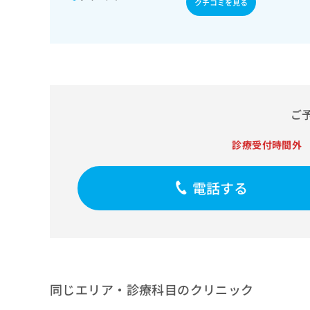
クチコミを見る
せ
こち
ち
らは
は
マイ
こ
ら
ナビ
ち
クリ
ら
ニッ
クナ
広
ビサ
広
資
イト
告
告
への
料
出
ご
出
お問
の
稿
合せ
稿
ご
の
フォ
診療受付時間外
の
請
お
ーム
お
求
問
とな
問
りま
は
い
電話する
い
す。
こ
合
合
クリ
ち
わ
ニッ
わ
ら
せ
クの
せ
は
予
は
約・
こ
こ
無
症状
ち
ち
のご
料
ら
相談
ら
同じエリア・診療科目のクリニック
情
など
報
はで