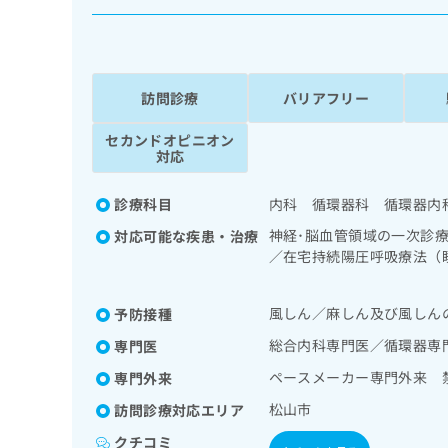
係
ク
者
リ
の
ニ
ッ
方
ク
訪問診療
バリアフリー
は
ナ
こ
ビ
セカンドオピニオン
ち
に
対応
関
ら
す
診療科目
内科 循環器科 循環器内
る
お
神経･脳血管領域の一次診
対応可能な疾患・治療
広
広
問
／在宅持続陽圧呼吸療法（
告
告
い
肝･胆道・膵臓領域の一次
出
代
合
管理／腎･泌尿器系領域の
稿
風しん／麻しん及び風しん
予防接種
わ
ン療法／糖尿病患者教育（
理
の
せ
続的な管理及び指導／血液
店
総合内科専門医／循環器専
専門医
お
は
処方／在宅における看取り
の
問
こ
ペースメーカー専門外来 
専門外来
い
方
ち
松山市
訪問診療対応エリア
合
ら
は
わ
クチコミ
こ