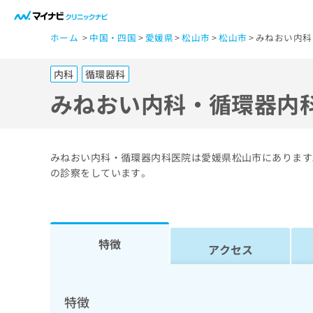
一
ホーム
中国・四国
愛媛県
松山市
松山市
みねおい内科
般
ユ
内科
循環器科
ー
ザ
みねおい内科・循環器内
ー
の
方
みねおい内科・循環器内科医院は愛媛県松山市にあります
は
の診察をしています。
こ
ち
ら
特徴
アクセス
医
マ
療
イ
ナ
関
特徴
ビ