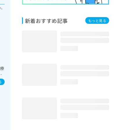
い。
新着おすすめ記事
もっと見る
loading...
診療
／
カー
る
loading...
スリ
継
の
loading...