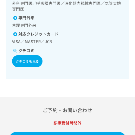
切除術／胃悪性腫瘍化学療法／大腸悪性腫瘍化学療法／人工
出
／黄熱病／ロタウイルス感染症／髄膜炎菌感染症
稿
クリ
外科専門医／呼吸器専門医／消化器内視鏡専門医／気管支鏡
資
肛門の管理／肝･胆道・膵臓領域の一次診療／循環器系領域
稿
ニッ
の
専門医
料
の一次診療／ホルター型心電図検査／ペースメーカー管理／
クナ
の
お
の
専門外来
ビサ
腎･泌尿器系領域の一次診療／尿失禁の治療／婦人科領域の
お
問
ご
イト
一次診療／乳腺領域の一次診療／乳腺悪性腫瘍化学療法／内
禁煙専門外来
問
い
請
への
分泌･代謝･栄養領域の一次診療／内分泌機能検査／インスリ
い
合
お問
求
対応クレジットカード
ン療法／糖尿病患者教育（食事療法、運動療法、自己血糖測
合
合せ
わ
は
定）／糖尿病による合併症に対する継続的な管理及び指導／
VISA／MASTER／JCB
フォ
わ
せ
こ
血液・免疫系領域の一次診療／リンパ節生検／血液凝固異常
ーム
せ
クチコミ
は
ち
の診断及び治療／アレルギーの減感作療法／筋・骨格系及び
とな
は
こ
ら
外傷領域の一次診療／小児領域の一次診療／麻酔科標榜医に
りま
クチコミを見る
こ
ち
よる麻酔（麻酔管理）／神経ブロック／硬膜外ブロックにお
す。
ち
ら
クリ
ける麻酔剤の持続注入／医療用麻薬によるがん疼痛治療／が
無
ら
ニッ
んに伴う精神症状のケア／病理診断（専ら病理診断を担当す
料
クの
る医師による診断）／漢方薬の処方／外来における化学療法
資
情
予
／在宅における看取り
料
報
約・
の
症状
拡
のご
ご
充
相談
請
の
ご予約・お問い合わせ
など
求
お
はで
は
申
きま
診療受付時間外
こ
せん
し
ので
ち
込