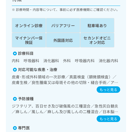
ッ
は
ク
診療時間・内容等について、事前に必ず医療機関にご確認ください。
こ
ナ
ち
ビ
ら
オンライン診療
バリアフリー
駐車場あり
に
関
広
マイナンバー保
セカンドオピニ
す
広
外国語対応
告
険証
オン対応
る
告
代
お
出
診療科目
理
問
稿
内科 呼吸器科 消化器科 外科 呼吸器内科 消化器内科
店
い
の
合
の
お
対応可能な疾患・治療
わ
方
問
皮膚･形成外科領域の一次診療／真菌検査（顕微鏡検査）／
せ
い
は
皮膚生検／良性腫瘍又は母斑その他の切除・縫合手術／アト
は
合
こ
ピー性皮膚炎の治療／神経･脳血管領域の一次診療／精神
もっと見る
こ
わ
科・神経科領域の一次診療／終夜睡眠ポリグラフィー／禁煙
ち
ち
せ
予防接種
指導（ニコチン依存症管理）／睡眠障害／認知症／眼領域の
ら
ら
は
一次診療／耳鼻咽喉領域の一次診療／純音聴力検査／呼吸器
ジフテリア、百日せき及び破傷風の三種混合／急性灰白髄炎
こ
領域の一次診療／気管支ファイバースコピー／在宅持続陽圧
／麻しん／風しん／麻しん及び風しんの二種混合／日本脳炎
こち
ち
呼吸療法（睡眠時無呼吸症候群治療）／在宅酸素療法／消化
広
／破傷風／結核／Hib感染症／小児の肺炎球菌感染症／ヒト
もっと見る
らは
器系領域の一次診療／上部消化管内視鏡検査／上部消化管内
広
ら
告
パピローマウイルス感染症／水痘／インフルエンザ／成人の
マイ
視鏡的切除術／下部消化管内視鏡検査／下部消化管内視鏡的
告
専門医
肺炎球菌感染症／おたふくかぜ／A型肝炎／B型肝炎／狂犬病
出
ナビ