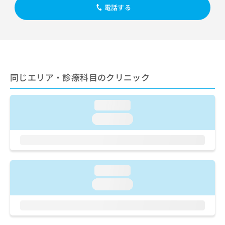
ご了
ら
み
電話する
承く
は
ださ
こ
無
い。
ち
料
ら
情
報
拡
掲
同じエリア・診療科目のクリニック
充
載
の
情
お
報
loading...
申
の
し
修
loading...
込
正
み
は
は
こ
こ
ち
ち
ら
loading...
ら
loading...
そ
の
他
の