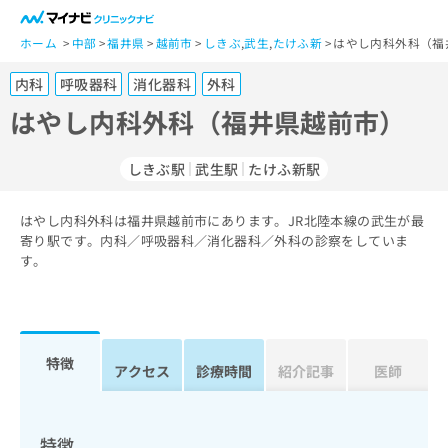
一
般
ホーム
中部
福井県
越前市
しきぶ
,
武生
,
たけふ新
はやし内科外科（福
ユ
内科
呼吸器科
消化器科
外科
ー
ザ
はやし内科外科（福井県越前市）
ー
の
しきぶ駅
武生駅
たけふ新駅
方
は
こ
はやし内科外科は福井県越前市にあります。JR北陸本線の武生が最
寄り駅です。内科／呼吸器科／消化器科／外科の診察をしていま
ち
す。
ら
医
マ
療
イ
関
ナ
特徴
アクセス
診療時間
紹介記事
医師
係
ビ
者
ク
の
リ
方
ニ
特徴