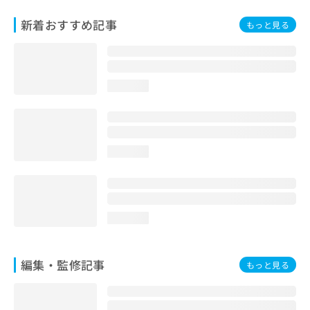
お
新着おすすめ記事
問
もっと見る
い
合
わ
せ
loading...
は
こ
ち
ら
loading...
loading...
編集・監修記事
もっと見る