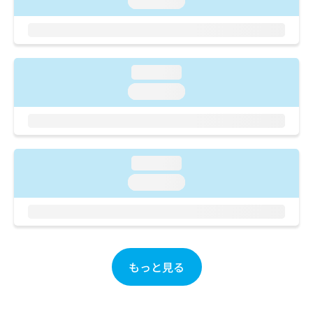
loading...
ご了
ら
み
承く
は
ださ
こ
無
い。
ち
料
ら
情
loading...
報
loading...
拡
掲
充
載
の
情
お
報
申
の
し
loading...
修
込
正
loading...
み
は
は
こ
こ
ち
ち
ら
ら
もっと見る
そ
の
他
の