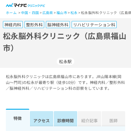
一
般
ホーム
中国・四国
広島県
福山市
松永
松永脳外科クリニック（広島県
ユ
神経内科
整形外科
脳神経外科
リハビリテーション科
ー
ザ
松永脳外科クリニック（広島県福山
ー
市）
の
方
は
松永駅
こ
ち
松永脳外科クリニックは広島県福山市にあります。JR山陽本線(岡
ら
山～門司)の松永が最寄り駅（徒歩10分）です。神経内科／整形外科
／脳神経外科／リハビリテーション科の診察をしています。
医
マ
療
イ
関
ナ
係
ビ
者
ク
特徴
アクセス
診療時間
紹介記事
医師
の
リ
方
ニ