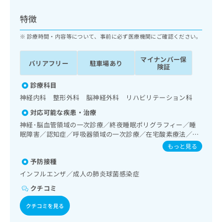
ッ
は
ク
こ
特徴
ナ
ち
ビ
診療時間・内容等について、事前に必ず医療機関にご確認ください。
ら
に
関
マイナンバー保
広
バリアフリー
駐車場あり
す
広
険証
告
る
告
代
お
診療科目
出
理
問
稿
神経内科 整形外科 脳神経外科 リハビリテーション科
店
い
の
対応可能な疾患・治療
合
の
お
わ
神経･脳血管領域の一次診療／終夜睡眠ポリグラフィー／睡
方
問
せ
眠障害／認知症／呼吸器領域の一次診療／在宅酸素療法／循
い
は
環器系領域の一次診療／インスリン療法／糖尿病患者教育
は
合
もっと見る
こ
（食事療法、運動療法、自己血糖測定）／筋・骨格系及び外
こ
わ
ち
予防接種
傷領域の一次診療／脳血管疾患等リハビリテーション／運動
ち
せ
ら
器リハビリテーション／廃用症候群リハビリテーション／神
ら
インフルエンザ／成人の肺炎球菌感染症
は
経ブロック／医療用麻薬によるがん疼痛治療／CT撮影
こ
クチコミ
こち
ち
広
らは
広
ら
クチコミを見る
告
マイ
告
出
ナビ