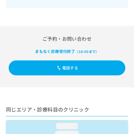
出
稿
クリ
資
稿
ニッ
の
料
クナ
の
お
の
ビサ
お
問
ご
イト
問
い
請
への
い
合
お問
求
合
ご予約・お問い合わせ
合せ
わ
は
フォ
わ
せ
こ
ーム
せ
は
ち
まもなく診療受付終了
（18:00まで）
とな
は
こ
ら
りま
こ
ち
す。
ち
電話する
ら
クリ
無
ら
ニッ
料
クの
資
情
予
料
報
約・
の
症状
拡
のご
ご
充
相談
請
の
同じエリア・診療科目のクリニック
など
求
お
はで
は
申
きま
こ
せん
し
loading...
ので
ち
込