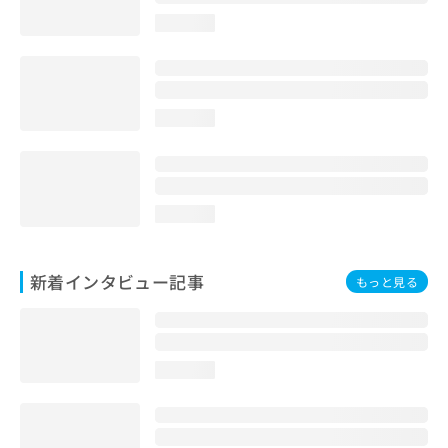
loading...
loading...
loading...
新着インタビュー記事
もっと見る
loading...