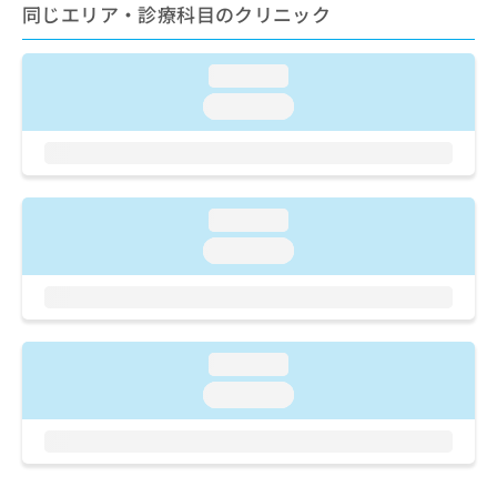
ご了
ら
同じエリア・診療科目のクリニック
み
承く
は
ださ
こ
無
い。
loading...
ち
料
ら
情
loading...
報
拡
掲
充
載
の
情
お
報
loading...
申
の
loading...
し
修
込
正
み
は
は
こ
こ
ち
loading...
ち
ら
ら
loading...
そ
の
他
の