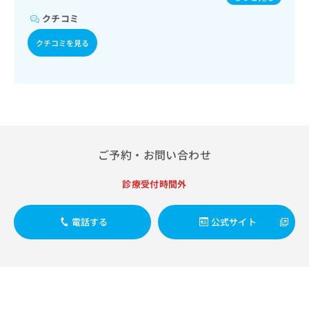
出
次診療／小児領域の一次診療／漢方薬の処方
稿
クリ
資
稿
ニッ
クチコミ
の
料
クナ
の
お
の
ビサ
クチコミを見る
お
問
ご
イト
問
い
請
への
い
合
お問
求
合
合せ
わ
は
フォ
わ
せ
こ
ーム
せ
は
ち
とな
は
こ
ら
りま
こ
ち
す。
ご予約・お問い合わせ
ち
ら
クリ
無
ら
ニッ
料
クの
診療受付時間外
資
情
予
料
報
約・
の
症状
拡
電話する
公式サイト
のご
ご
充
相談
請
の
など
求
お
はで
は
申
きま
こ
せん
し
ので
ち
込