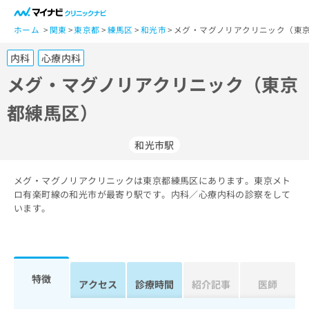
一
般
ホーム
関東
東京都
練馬区
和光市
メグ・マグノリアクリニック（東京
ユ
内科
心療内科
ー
ザ
メグ・マグノリアクリニック（東京
ー
都練馬区）
の
方
は
和光市駅
こ
ち
メグ・マグノリアクリニックは東京都練馬区にあります。東京メト
ら
ロ有楽町線の和光市が最寄り駅です。内科／心療内科の診察をして
います。
医
マ
療
イ
関
ナ
係
ビ
者
ク
特徴
アクセス
診療時間
紹介記事
医師
の
リ
方
ニ