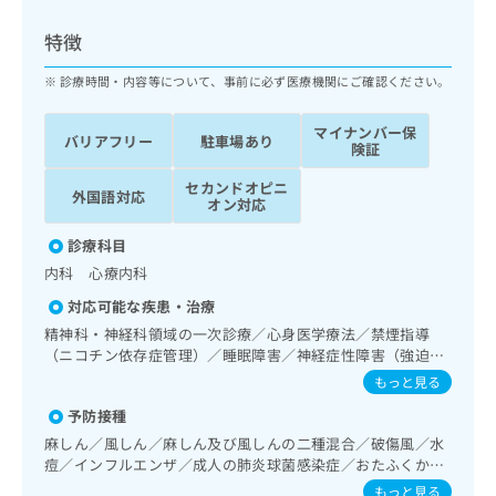
ッ
は
ク
こ
特徴
ナ
ち
ビ
診療時間・内容等について、事前に必ず医療機関にご確認ください。
ら
に
関
マイナンバー保
広
バリアフリー
駐車場あり
す
広
険証
告
る
告
代
セカンドオピニ
お
出
外国語対応
オン対応
理
問
稿
店
い
の
診療科目
合
の
お
内科 心療内科
わ
方
問
せ
い
は
対応可能な疾患・治療
は
合
こ
精神科・神経科領域の一次診療／心身医学療法／禁煙指導
こ
わ
ち
（ニコチン依存症管理）／睡眠障害／神経症性障害（強迫性
ち
せ
障害、不安障害、パニック障害等）／認知症／心的外傷後ス
ら
もっと見る
ら
は
トレス障害（PTSD）／呼吸器領域の一次診療／消化器系領
こ
予防接種
域の一次診療／肝･胆道・膵臓領域の一次診療／循環器系領
こち
ち
広
域の一次診療／腎･泌尿器系領域の一次診療／内分泌･代謝･
麻しん／風しん／麻しん及び風しんの二種混合／破傷風／水
らは
広
ら
栄養領域の一次診療／インスリン療法／糖尿病患者教育（食
告
痘／インフルエンザ／成人の肺炎球菌感染症／おたふくかぜ
マイ
告
事療法、運動療法、自己血糖測定）／血液・免疫系領域の一
出
／B型肝炎
ナビ
もっと見る