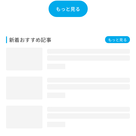
お
もっと見る
問
い
合
わ
せ
新着おすすめ記事
もっと見る
は
こ
ち
ら
loading...
loading...
loading...