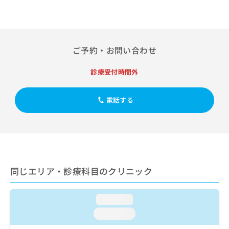
出
稿
クリ
資
稿
ニッ
の
料
クナ
の
お
の
ビサ
お
問
ご
イト
問
い
請
への
ご予約・お問い合わせ
い
合
お問
求
合
合せ
わ
は
診療受付時間外
フォ
わ
せ
こ
ーム
せ
は
ち
とな
は
こ
ら
りま
電話する
こ
ち
す。
ち
ら
クリ
無
ら
ニッ
料
クの
資
情
予
料
報
約・
の
症状
拡
同じエリア・診療科目のクリニック
のご
ご
充
相談
請
の
など
求
お
はで
loading...
は
申
きま
こ
せん
し
loading...
ので
ち
込