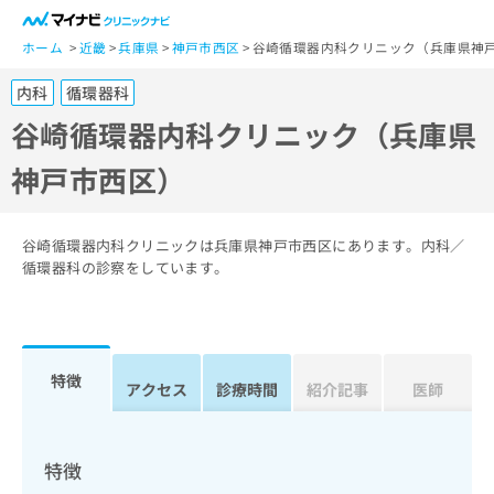
一
般
ホーム
近畿
兵庫県
神戸市西区
谷崎循環器内科クリニック（兵庫県神
ユ
内科
循環器科
ー
ザ
谷崎循環器内科クリニック（兵庫県
ー
神戸市西区）
の
方
は
こ
谷崎循環器内科クリニックは兵庫県神戸市西区にあります。内科／
ち
循環器科の診察をしています。
ら
医
マ
療
イ
特徴
関
アクセス
診療時間
紹介記事
医師
ナ
係
ビ
者
ク
の
リ
特徴
方
ニ