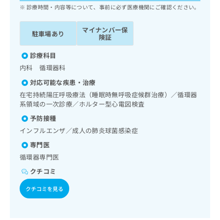
ッ
は
診療時間・内容等について、事前に必ず医療機関にご確認ください。
ク
こ
ナ
ち
マイナンバー保
駐車場あり
ビ
険証
ら
に
関
診療科目
広
す
広
内科 循環器科
告
る
告
代
対応可能な疾患・治療
お
出
理
問
在宅持続陽圧呼吸療法（睡眠時無呼吸症候群治療）／循環器
稿
店
い
系領域の一次診療／ホルター型心電図検査
の
合
の
お
予防接種
わ
方
問
インフルエンザ／成人の肺炎球菌感染症
せ
い
は
は
合
専門医
こ
こ
わ
ち
循環器専門医
ち
せ
ら
クチコミ
ら
は
こ
クチコミを見る
こち
ち
広
らは
広
ら
告
マイ
告
出
ナビ