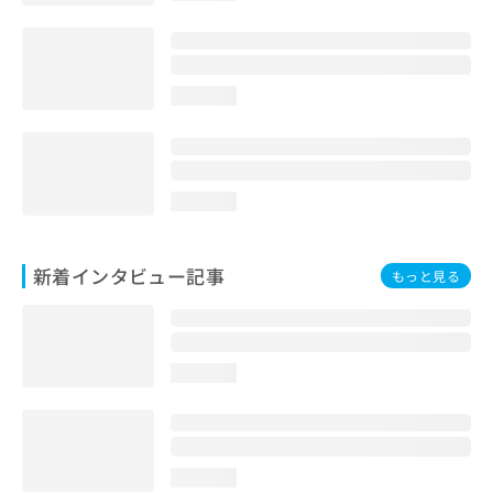
loading...
loading...
新着インタビュー記事
もっと見る
loading...
loading...