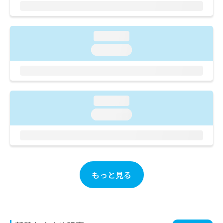
ご了
ら
み
承く
は
ださ
こ
無
い。
ち
loading...
料
ら
情
loading...
報
拡
掲
充
載
の
情
お
報
loading...
申
の
loading...
し
修
込
正
み
は
は
こ
こ
ち
ち
ら
もっと見る
ら
そ
の
他
の