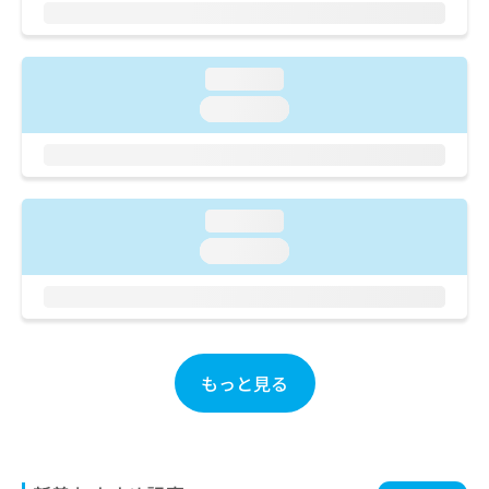
ご了
ら
み
承く
は
ださ
こ
無
い。
ち
loading...
料
ら
情
loading...
報
拡
掲
充
載
の
情
お
報
loading...
申
の
loading...
し
修
込
正
み
は
は
こ
こ
ち
ち
ら
もっと見る
ら
そ
の
他
の