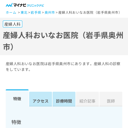
一
般
ホーム
東北
岩手県
奥州市
産婦人科おいなお医院（岩手県奥州市）
ユ
産婦人科
ー
ザ
産婦人科おいなお医院（岩手県奥州
ー
市）
の
方
は
こ
産婦人科おいなお医院は岩手県奥州市にあります。産婦人科の診察
ち
をしています。
ら
医
マ
療
イ
特徴
関
アクセス
診療時間
紹介記事
医師
ナ
係
ビ
者
ク
の
リ
特徴
方
ニ