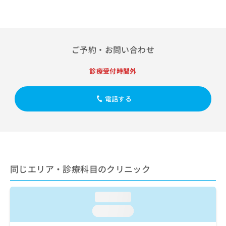
出
稿
クリ
資
稿
ニッ
の
料
クナ
の
お
の
ビサ
お
問
ご
イト
問
い
請
への
ご予約・お問い合わせ
い
合
お問
求
合
合せ
わ
は
診療受付時間外
フォ
わ
せ
こ
ーム
せ
は
ち
とな
は
こ
ら
りま
電話する
こ
ち
す。
ち
ら
クリ
無
ら
ニッ
料
クの
資
情
予
料
報
約・
の
症状
拡
同じエリア・診療科目のクリニック
のご
ご
充
相談
請
の
など
求
お
はで
loading...
は
申
きま
こ
せん
し
loading...
ので
ち
込