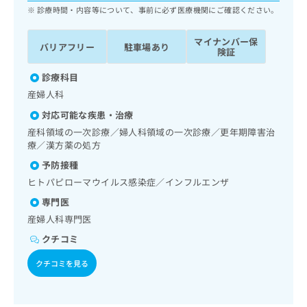
ッ
は
診療時間・内容等について、事前に必ず医療機関にご確認ください。
ク
こ
ナ
ち
マイナンバー保
バリアフリー
駐車場あり
ビ
険証
ら
に
関
診療科目
広
す
広
産婦人科
告
る
告
代
対応可能な疾患・治療
お
出
理
問
産科領域の一次診療／婦人科領域の一次診療／更年期障害治
稿
店
い
療／漢方薬の処方
の
合
の
お
予防接種
わ
方
問
ヒトパピローマウイルス感染症／インフルエンザ
せ
い
は
は
合
専門医
こ
こ
わ
ち
産婦人科専門医
ち
せ
ら
クチコミ
ら
は
こ
クチコミを見る
こち
ち
広
らは
広
ら
告
マイ
告
出
ナビ