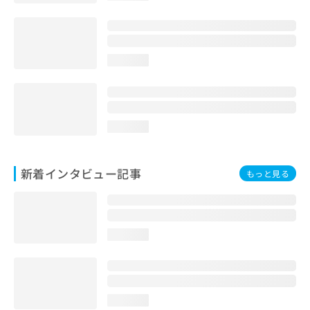
loading...
loading...
新着インタビュー記事
もっと見る
loading...
loading...