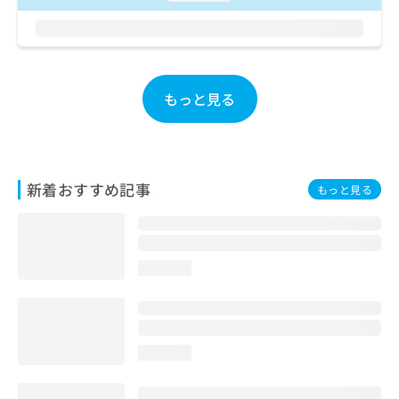
お
問
い
合
わ
もっと見る
せ
は
こ
ち
ら
新着おすすめ記事
もっと見る
loading...
loading...