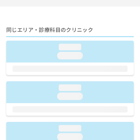
ご了
ら
み
承く
は
ださ
こ
無
い。
ち
料
ら
同じエリア・診療科目のクリニック
情
報
拡
掲
loading...
充
載
の
情
loading...
お
報
申
の
し
修
込
正
み
は
loading...
は
こ
loading...
こ
ち
ち
ら
ら
そ
の
loading...
他
loading...
の