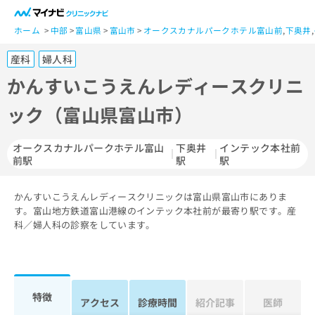
一
般
ホーム
中部
富山県
富山市
オークスカナルパークホテル富山前
,
下奥井
,
ユ
産科
婦人科
ー
ザ
かんすいこうえんレディースクリニ
ー
ック（富山県富山市）
の
方
は
オークスカナルパークホテル富山
下奥井
インテック本社前
こ
前駅
駅
駅
ち
ら
かんすいこうえんレディースクリニックは富山県富山市にありま
す。富山地方鉄道富山港線のインテック本社前が最寄り駅です。産
医
マ
科／婦人科の診察をしています。
療
イ
関
ナ
係
ビ
者
ク
の
リ
特徴
アクセス
診療時間
紹介記事
医師
方
ニ