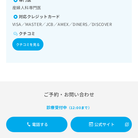
出
稿
クリ
資
産婦人科専門医
稿
ニッ
の
料
クナ
の
お
の
対応クレジットカード
ビサ
お
問
ご
イト
VISA／MASTER／JCB／AMEX／DINERS／DISCOVER
問
い
請
への
い
合
クチコミ
お問
求
合
合せ
わ
は
フォ
クチコミを見る
わ
せ
こ
ーム
せ
は
ち
とな
は
こ
ら
りま
こ
ち
す。
ち
ら
クリ
無
ら
ニッ
料
クの
資
情
予
料
報
約・
ご予約・お問い合わせ
の
症状
拡
のご
ご
充
相談
診療受付中
（12:00まで）
請
の
など
求
お
はで
は
申
きま
電話する
公式サイト
こ
せん
し
ので
ち
込