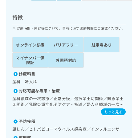
ッ
は
ク
こ
ナ
特徴
ち
ビ
ら
に
診療時間・内容等について、事前に必ず医療機関にご確認ください。
関
広
す
広
告
オンライン診療
バリアフリー
駐車場あり
る
告
代
お
出
理
マイナンバー保
問
稿
外国語対応
険証
店
い
の
合
の
お
診療科目
わ
方
問
産科 婦人科
せ
い
は
は
合
対応可能な疾患・治療
こ
こ
わ
ち
産科領域の一次診療／正常分娩／選択帝王切開術／緊急帝王
ち
せ
切開術／乳腺炎重症化予防ケア・指導／婦人科領域の一次診
ら
ら
は
療／更年期障害治療／脊椎麻酔／漢方薬の処方
もっと見る
こ
こち
ち
予防接種
広
らは
広
ら
告
風しん／ヒトパピローマウイルス感染症／インフルエンザ
マイ
告
出
ナビ
専門医