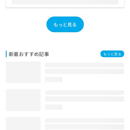
お
問
い
合
もっと見る
わ
せ
は
こ
ち
新着おすすめ記事
もっと見る
ら
loading...
loading...