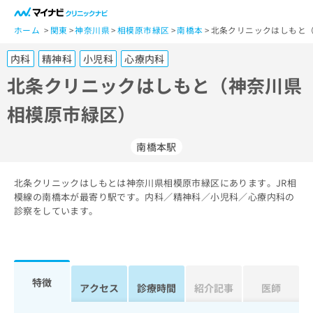
一
般
ホーム
関東
神奈川県
相模原市緑区
南橋本
北条クリニックはしもと（
ユ
内科
精神科
小児科
心療内科
ー
ザ
北条クリニックはしもと（神奈川県
ー
相模原市緑区）
の
方
は
南橋本駅
こ
ち
北条クリニックはしもとは神奈川県相模原市緑区にあります。JR相
ら
模線の南橋本が最寄り駅です。内科／精神科／小児科／心療内科の
診察をしています。
医
マ
療
イ
関
ナ
係
ビ
者
ク
特徴
アクセス
診療時間
紹介記事
医師
の
リ
方
ニ