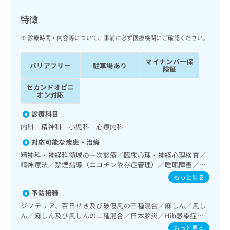
ッ
は
ク
こ
特徴
ナ
ち
ビ
診療時間・内容等について、事前に必ず医療機関にご確認ください。
ら
に
関
マイナンバー保
広
バリアフリー
駐車場あり
す
広
険証
告
る
告
代
セカンドオピニ
お
出
オン対応
理
問
稿
店
い
の
診療科目
合
の
お
内科 精神科 小児科 心療内科
わ
方
問
せ
い
は
対応可能な疾患・治療
は
合
こ
精神科・神経科領域の一次診療／臨床心理・神経心理検査／
こ
わ
ち
精神療法／禁煙指導（ニコチン依存症管理）／睡眠障害／ア
ち
せ
ルコール依存症／薬物依存症／神経症性障害（強迫性障害、
ら
もっと見る
ら
は
不安障害、パニック障害等）／認知症／心的外傷後ストレス
こ
予防接種
障害（PTSD）／小児領域の一次診療／小児循環器疾患／小
こち
ち
広
児呼吸器疾患／小児アレルギー疾患／小児内分泌疾患／乳幼
ジフテリア、百日せき及び破傷風の三種混合／麻しん／風し
らは
広
ら
児の育児相談
告
ん／麻しん及び風しんの二種混合／日本脳炎／Hib感染症／
マイ
告
出
小児の肺炎球菌感染症／水痘／インフルエンザ／成人の肺炎
ナビ
もっと見る