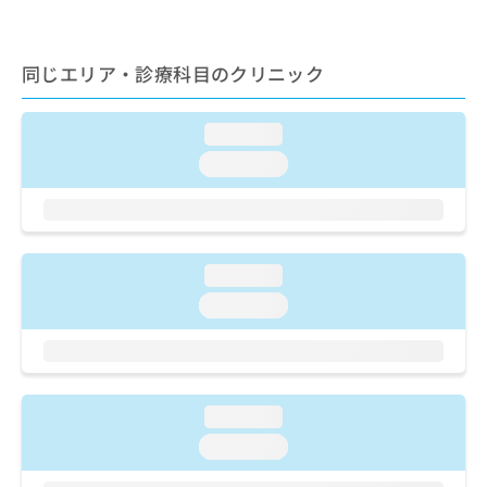
ご了
ら
み
承く
は
ださ
こ
無
い。
同じエリア・診療科目のクリニック
ち
料
ら
情
報
loading...
拡
掲
loading...
充
載
の
情
お
報
申
の
し
修
込
loading...
正
み
は
loading...
は
こ
こ
ち
ち
ら
ら
そ
loading...
の
loading...
他
の