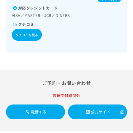
出
稿
クリ
球菌感染症／おたふくかぜ／A型肝炎／B型肝炎／ロタウイル
資
稿
ニッ
対応クレジットカード
の
ス感染症
料
クナ
の
お
の
VISA／MASTER／JCB／DINERS
ビサ
お
問
ご
イト
クチコミ
問
い
請
への
い
合
お問
求
クチコミを見る
合
合せ
わ
は
フォ
わ
せ
こ
ーム
せ
は
ち
とな
は
こ
ら
りま
こ
ち
す。
ち
ら
クリ
無
ら
ニッ
料
クの
資
ご予約・お問い合わせ
情
予
料
報
約・
の
症状
拡
診療受付時間外
のご
ご
充
相談
請
の
など
求
電話する
公式サイト
お
はで
は
申
きま
こ
せん
し
ので
ち
込