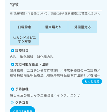
ッ
は
特徴
ク
こ
ナ
診療時間・内容等について、事前に必ず医療機関にご確認ください。
ち
ビ
ら
に
日曜診療
駐車場あり
外国語対応
関
広
す
広
告
セカンドオピニ
る
告
オン対応
代
お
出
理
問
稿
診療科目
店
い
の
内科 消化器科 消化器内科
合
の
お
わ
方
問
対応可能な疾患・治療
せ
い
は
禁煙指導（ニコチン依存症管理）／呼吸器領域の一次診療／
は
合
こ
在宅持続陽圧呼吸療法（睡眠時無呼吸症候群治療）／在宅酸
こ
わ
ち
素療法／消化器系領域の一次診療／上部消化管内視鏡検査／
もっと見る
ち
せ
肝･胆道・膵臓領域の一次診療／循環器系領域の一次診療／
ら
ら
は
予防接種
腎･泌尿器系領域の一次診療／内分泌･代謝･栄養領域の一次
こ
診療／糖尿病患者教育（食事療法、運動療法、自己血糖測
麻しん及び風しんの二種混合／インフルエンザ
こち
ち
定）／糖尿病による合併症に対する継続的な管理及び指導／
広
らは
クチコミ
広
ら
血液・免疫系領域の一次診療／医療用麻薬によるがん疼痛治
告
マイ
告
療／漢方薬の処方
出
ナビ
クチコミを見る