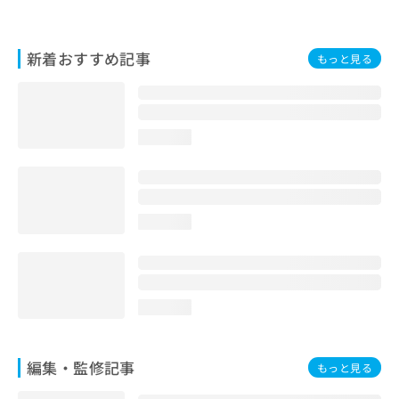
お
問
い
新着おすすめ記事
もっと見る
合
わ
せ
は
こ
loading...
ち
ら
loading...
loading...
編集・監修記事
もっと見る