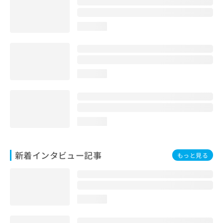
loading...
loading...
loading...
新着インタビュー記事
もっと見る
loading...