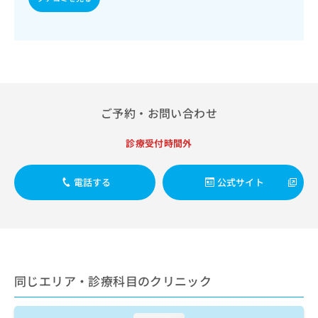
出
稿
クリ
資
稿
ニッ
の
料
クナ
の
お
の
ビサ
お
問
ご
イト
問
い
請
への
い
合
お問
求
合
合せ
わ
は
フォ
わ
せ
こ
ご予約・お問い合わせ
ーム
せ
は
ち
とな
は
こ
ら
りま
診療受付時間外
こ
ち
す。
ち
ら
クリ
無
ら
ニッ
電話する
公式サイト
料
クの
資
情
予
料
報
約・
の
症状
拡
のご
ご
充
相談
請
の
など
求
お
はで
同じエリア・診療科目のクリニック
は
申
きま
こ
せん
し
ので
ち
込