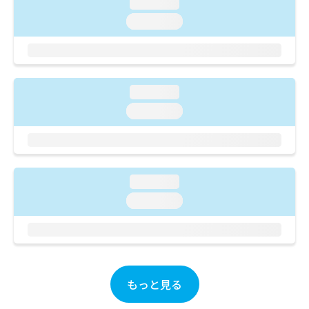
ご了
loading...
ら
み
承く
は
loading...
ださ
こ
無
い。
ち
料
ら
情
報
拡
loading...
掲
充
載
loading...
の
情
お
報
申
の
し
修
込
正
loading...
み
は
loading...
は
こ
こ
ち
ち
ら
ら
そ
の
もっと見る
他
の