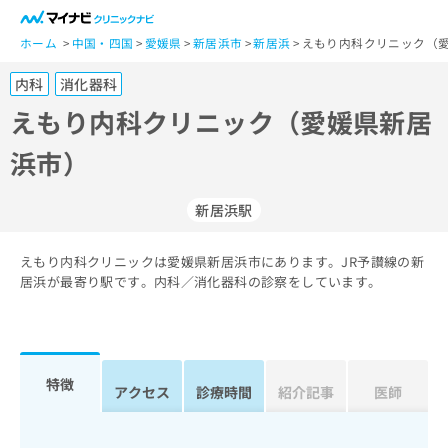
一
般
ホーム
中国・四国
愛媛県
新居浜市
新居浜
えもり内科クリニック（愛
ユ
内科
消化器科
ー
ザ
えもり内科クリニック（愛媛県新居
ー
浜市）
の
方
は
新居浜駅
こ
ち
えもり内科クリニックは愛媛県新居浜市にあります。JR予讃線の新
ら
居浜が最寄り駅です。内科／消化器科の診察をしています。
医
マ
療
イ
関
ナ
係
ビ
特徴
アクセス
診療時間
紹介記事
医師
者
ク
の
リ
方
ニ