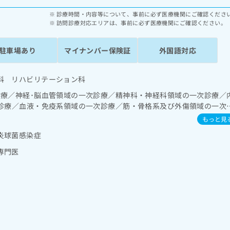
診療時間・内容等について、事前に必ず医療機関にご確認くださ
訪問診療対応エリアは、事前に必ず医療機関にご確認ください。
駐車場あり
マイナンバー保険証
外国語対応
科 リハビリテーション科
診療／神経･脳血管領域の一次診療／精神科・神経科領域の一次診療／
次診療／血液・免疫系領域の一次診療／筋・骨格系及び外傷領域の一次
具の作成及び評価／運動器リハビリテーション／画像診断管理（専ら
もっと見
る読影）／漢方薬の処方
炎球菌感染症
専門医