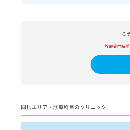
せ
こち
ち
らは
は
マイ
こ
ら
ナビ
ち
クリ
ら
ニッ
クナ
ご
広
ビサ
広
資
イト
告
告
への
診療受付時間
料
出
出
お問
の
稿
合せ
稿
ご
の
フォ
の
請
お
ーム
お
求
問
とな
問
りま
は
い
い
す。
こ
合
合
クリ
ち
わ
ニッ
わ
ら
せ
クの
せ
は
予
は
約・
こ
同じエリア・診療科目のクリニック
こ
無
症状
ち
ち
のご
料
ら
相談
ら
情
など
報
はで