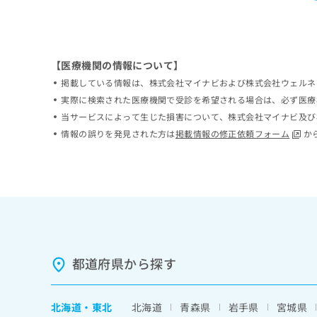
ち
み
ら
は
こ
ち
【医療機関の情報について】
そ
ら
の
掲載している情報は、株式会社マイナビおよび株式会社ウェルネ
他
実際に検索された医療機関で受診を希望される場合は、必ず医療
の
当サービスによって生じた損害について、株式会社マイナビ及び
お
情報の誤りを発見された方は
掲載情報の修正依頼フォーム
か
問
い
合
わ
せ
は
こ
ち
ら
都道府県から探す
北海道
・
東北
北海道
青森県
岩手県
宮城県