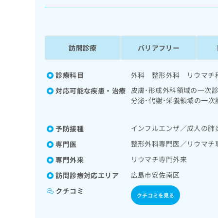
係
ク
者
リ
の
ニ
ッ
方
ク
訪問診療
バリアフリー
は
ナ
こ
ビ
ち
診療科目
外科 整形外科 リウマチ
に
関
ら
皮膚･形成外科領域の一次
対応可能な疾患・治療
す
分泌･代謝･栄養領域の一
る
療／手の外科手術／義肢装
お
広
像診断を担当する医師によ
広
問
インフルエンザ／成人の肺
予防接種
告
告
い
出
代
合
整形外科専門医／リウマチ
専門医
稿
わ
理
リウマチ専門外来
専門外来
の
せ
店
お
は
広島市安佐南区
訪問診療対応エリア
の
問
こ
クチコミ
い
方
ち
クチコミを見る
合
ら
は
わ
こ