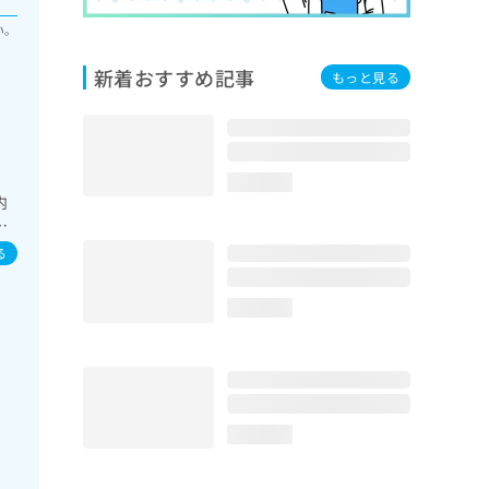
い。
新着おすすめ記事
もっと見る
loading...
内
診
画
る
loading...
loading...