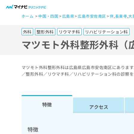
一
ホーム
中国・四国
広島県
広島市安佐南区
伴
,
長楽寺
,
大
般
ユ
外科
整形外科
リウマチ科
リハビリテーション科
ー
ザ
マツモト外科整形外科（
ー
の
方
マツモト外科整形外科は広島県広島市安佐南区にあります
は
／整形外科／リウマチ科／リハビリテーション科の診察を
こ
ち
ら
特徴
アクセス
医
マ
療
イ
ナ
関
特徴
ビ