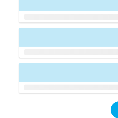
拡
資
きま
充
料
せん
の
ので
の
ご了
お
ご
承く
申
請
ださ
し
求
い。
込
は
み
こ
は
ち
こ
ら
ち
ら
無
料
掲
情
載
報
情
拡
報
充
の
の
修
お
正
申
は
し
こ
込