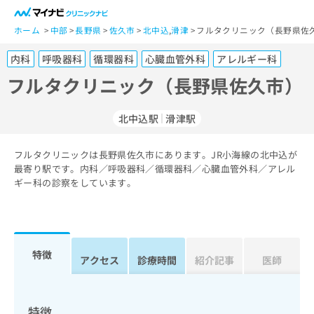
一
般
ホーム
中部
長野県
佐久市
北中込
,
滑津
フルタクリニック（長野県佐久
ユ
内科
呼吸器科
循環器科
心臓血管外科
アレルギー科
ー
ザ
フルタクリニック（長野県佐久市）
ー
の
北中込駅
滑津駅
方
は
こ
フルタクリニックは長野県佐久市にあります。JR小海線の北中込が
最寄り駅です。内科／呼吸器科／循環器科／心臓血管外科／アレル
ち
ギー科の診察をしています。
ら
医
マ
療
イ
関
ナ
特徴
アクセス
診療時間
紹介記事
医師
係
ビ
者
ク
の
リ
方
ニ
特徴