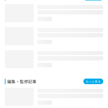
お
問
い
合
loading...
わ
せ
は
こ
ち
loading...
ら
loading...
編集・監修記事
もっと見る
loading...