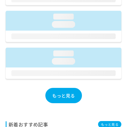
ご了
ら
み
承く
は
ださ
こ
無
い。
loading...
ち
料
loading...
ら
情
報
拡
掲
充
載
の
情
loading...
お
報
申
の
loading...
し
修
込
正
み
は
は
こ
こ
ち
ち
もっと見る
ら
ら
そ
の
他
新着おすすめ記事
もっと見る
の