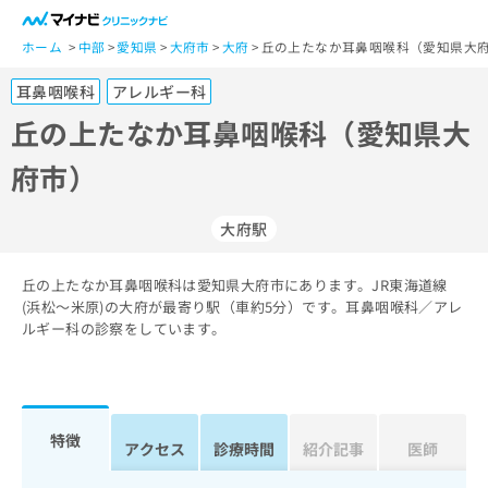
一
般
ホーム
中部
愛知県
大府市
大府
丘の上たなか耳鼻咽喉科（愛知県大府
ユ
耳鼻咽喉科
アレルギー科
ー
ザ
丘の上たなか耳鼻咽喉科（愛知県大
ー
府市）
の
方
は
大府駅
こ
ち
丘の上たなか耳鼻咽喉科は愛知県大府市にあります。JR東海道線
ら
(浜松～米原)の大府が最寄り駅（車約5分）です。耳鼻咽喉科／アレ
ルギー科の診察をしています。
医
マ
療
イ
関
ナ
係
ビ
者
ク
特徴
アクセス
診療時間
紹介記事
医師
の
リ
方
ニ