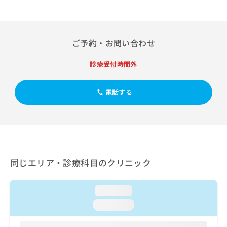
出
稿
クリ
資
稿
ニッ
の
料
クナ
の
お
の
ビサ
お
問
ご
イト
ご予約・お問い合わせ
問
い
請
への
い
合
お問
求
合
診療受付時間外
合せ
わ
は
フォ
わ
せ
こ
ーム
せ
は
ち
とな
電話する
は
こ
ら
りま
こ
ち
す。
ち
ら
クリ
無
ら
ニッ
料
クの
資
情
予
料
報
約・
の
症状
同じエリア・診療科目のクリニック
拡
のご
ご
充
相談
請
の
など
求
loading...
お
はで
は
申
きま
loading...
こ
せん
し
ので
ち
込