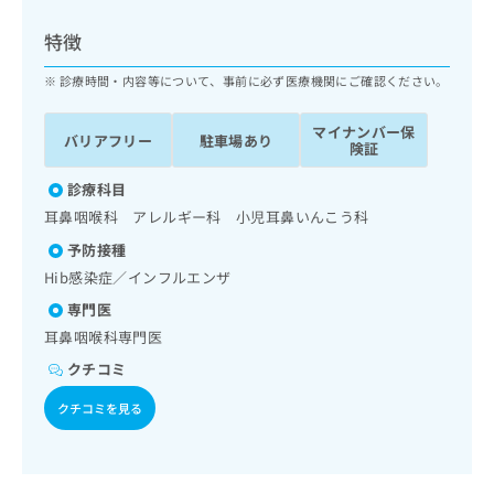
ッ
は
ク
こ
特徴
ナ
ち
ビ
診療時間・内容等について、事前に必ず医療機関にご確認ください。
ら
に
関
マイナンバー保
広
バリアフリー
駐車場あり
す
広
険証
告
る
告
代
お
診療科目
出
理
問
稿
耳鼻咽喉科 アレルギー科 小児耳鼻いんこう科
店
い
の
予防接種
合
の
お
わ
Hib感染症／インフルエンザ
方
問
せ
い
は
専門医
は
合
こ
耳鼻咽喉科専門医
こ
わ
ち
ち
せ
クチコミ
ら
ら
は
クチコミを見る
こ
こち
ち
広
らは
広
ら
告
マイ
告
出
ナビ