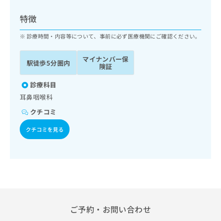
ッ
は
ク
こ
特徴
ナ
ち
ビ
診療時間・内容等について、事前に必ず医療機関にご確認ください。
ら
に
関
マイナンバー保
広
駅徒歩5分圏内
す
広
険証
告
る
告
代
お
診療科目
出
理
問
稿
耳鼻咽喉科
店
い
の
クチコミ
合
の
お
わ
方
問
クチコミを見る
せ
い
は
は
合
こ
こ
わ
ち
ち
せ
ら
ら
は
こ
こち
ち
広
らは
広
ら
告
ご予約・お問い合わせ
マイ
告
出
ナビ