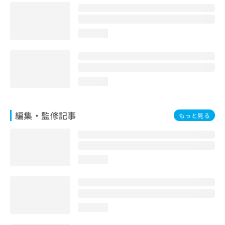
お
問
い
loading...
合
わ
せ
は
こ
loading...
ち
ら
編集・監修記事
もっと見る
loading...
loading...