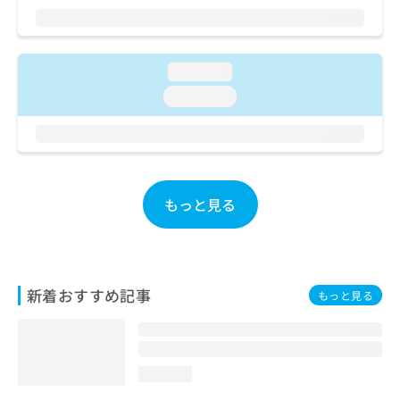
ご了
ら
み
承く
は
ださ
こ
無
い。
ち
料
loading...
ら
情
loading...
報
拡
掲
充
載
の
情
お
報
申
の
もっと見る
し
修
込
正
み
は
は
こ
こ
ち
新着おすすめ記事
もっと見る
ち
ら
ら
そ
の
loading...
他
の