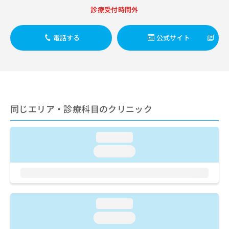
出
稿
クリ
資
診療受付時間外
稿
ニッ
の
料
クナ
の
お
の
ビサ
お
問
ご
電話する
公式サイト
イト
問
い
請
への
い
合
お問
求
合
合せ
わ
は
フォ
わ
せ
こ
ーム
せ
は
ち
とな
は
こ
ら
りま
こ
ち
同じエリア・診療科目のクリニック
す。
ち
ら
クリ
無
ら
ニッ
料
クの
loading...
資
情
予
料
loading...
報
約・
の
症状
拡
のご
ご
充
相談
請
の
など
求
お
はで
は
申
loading...
きま
こ
せん
し
loading...
ので
ち
込