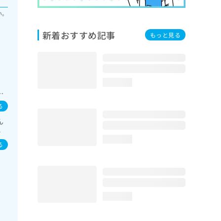
い。
新着おすすめ記事
もっと見る
外
loading...
／
思
る
害、
ん
診療
イ
次診
loading...
／
一次
る
査
の
loading...