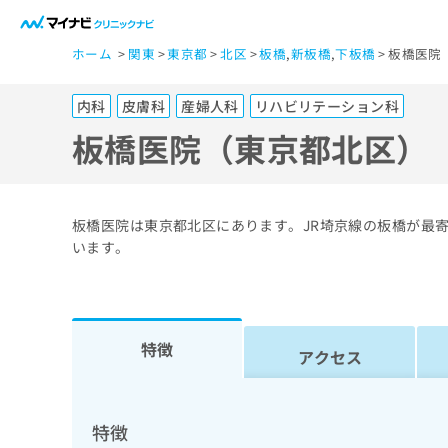
一
ホーム
関東
東京都
北区
板橋
,
新板橋
,
下板橋
板橋医院
般
ユ
内科
皮膚科
産婦人科
リハビリテーション科
ー
ザ
板橋医院（東京都北区）
ー
の
方
板橋医院は東京都北区にあります。JR埼京線の板橋が最
は
います。
こ
ち
ら
特徴
アクセス
医
マ
療
イ
ナ
関
特徴
ビ