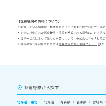
ち
み
ら
は
こ
ち
【医療機関の情報について】
そ
ら
の
掲載している情報は、株式会社マイナビおよび株式会社ウェルネ
他
実際に検索された医療機関で受診を希望される場合は、必ず医療
の
当サービスによって生じた損害について、株式会社マイナビ及び
お
情報の誤りを発見された方は
掲載情報の修正依頼フォーム
か
問
い
合
わ
せ
は
こ
ち
ら
都道府県から探す
北海道
・
東北
北海道
青森県
岩手県
宮城県