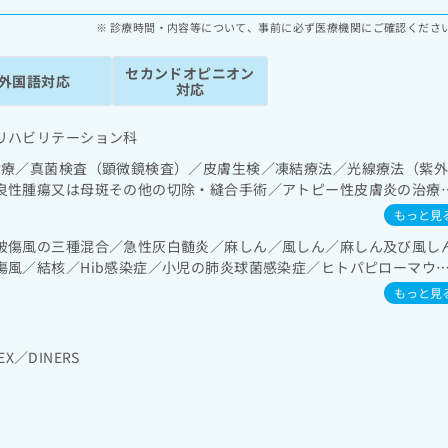
診療時間・内容等について、事前に必ず医療機関にご確認くださ
セカンドオピニオン
外国語対応
対応
リハビリテーション科
診療／真菌検査（顕微鏡検査）／皮膚生検／凍結療法／光線療法（紫
良性腫瘍又は母斑その他の切除・縫合手術／アトピー性皮膚炎の治療
診療／臨床心理・神経心理検査／禁煙指導（ニコチン依存症管理）／
もっと見
／睡眠障害／摂食障害（拒食症･過食症）／神経症性障害（強迫性障
破傷風の三種混合／急性灰白髄炎／麻しん／風しん／麻しん及び風し
）／認知症／心的外傷後ストレス障害（PTSD）／呼吸器領域の一次
傷風／結核／Hib感染症／小児の肺炎球菌感染症／ヒトパピローマウ
領域の一次診療／肝･胆道・膵臓領域の一次診療／循環器系領域の一
ルエンザ／成人の肺炎球菌感染症／おたふくかぜ／A型肝炎／B型肝炎
／腎･泌尿器系領域の一次診療／産科領域の一次診療／婦人科領域の
もっと見
腺領域の一次診療／内分泌･代謝･栄養領域の一次診療／内分泌機能検
患者教育（食事療法、運動療法、自己血糖測定）／血液・免疫系領域
外傷領域の一次診療／小児領域の一次診療／漢方薬の処方
EX／DINERS