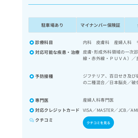
係
ク
者
リ
の
ニ
ッ
方
駐車場あり
マイナンバー保険証
ク
は
ナ
こ
ビ
診療科目
内科 皮膚科 産婦人科 
ち
に
皮膚･形成外科領域の一次
対応可能な疾患・治療
関
ら
線・赤外線・ＰＵＶＡ）／
す
精神科・神経科領域の一次
る
春期のうつ病又は躁うつ病
お
広
ジフテリア、百日せき及び
予防接種
不安障害、パニック障害等
広
問
の二種混合／日本脳炎／破
告
告
／在宅酸素療法／消化器系
い
ルス感染症／水痘／インフ
出
療／ホルター型心電図検査
代
合
ロタウイルス感染症
稿
わ
診療／更年期障害治療／乳
理
産婦人科専門医
専門医
の
せ
／インスリン療法／糖尿病
店
お
は
対応クレジットカード
一次診療／筋・骨格系及び
VISA／MASTER／JCB／AM
の
問
こ
クチコミ
い
方
ち
クチコミを見る
合
ら
は
わ
こ