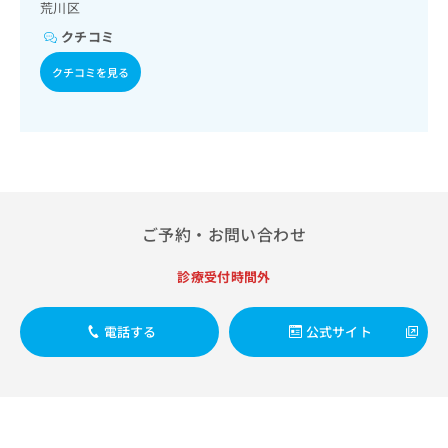
出
荒川区
稿
クリ
資
稿
ニッ
の
料
クチコミ
クナ
の
お
の
ビサ
お
問
ご
クチコミを見る
イト
問
い
請
への
い
合
お問
求
合
合せ
わ
は
フォ
わ
せ
こ
ーム
せ
は
ち
とな
は
こ
ら
りま
こ
ち
す。
ち
ら
クリ
ご予約・お問い合わせ
無
ら
ニッ
料
クの
資
診療受付時間外
情
予
料
報
約・
の
症状
拡
のご
電話する
公式サイト
ご
充
相談
請
の
など
求
お
はで
は
申
きま
こ
せん
し
ので
ち
込