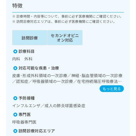
ッ
は
特徴
ク
こ
ナ
診療時間・内容等について、事前に必ず医療機関にご確認ください。
ち
ビ
訪問診療対応エリアは、事前に必ず医療機関にご確認ください。
ら
に
関
セカンドオピニ
広
訪問診療
す
オン対応
広
告
る
告
代
診療科目
お
出
理
問
稿
内科 外科
店
い
の
対応可能な疾患・治療
合
の
お
皮膚･形成外科領域の一次診療／神経･脳血管領域の一次診療
わ
方
問
／認知症／呼吸器領域の一次診療／在宅持続陽圧呼吸療法
せ
い
は
（睡眠時無呼吸症候群治療）／在宅酸素療法／消化器系領域
は
もっと見る
合
こ
の一次診療／肝･胆道・膵臓領域の一次診療／循環器系領域
こ
わ
ち
予防接種
の一次診療／腎･泌尿器系領域の一次診療／乳腺領域の一次
ち
せ
ら
診療／内分泌･代謝･栄養領域の一次診療／内分泌機能検査／
インフルエンザ／成人の肺炎球菌感染症
ら
は
血液・免疫系領域の一次診療／筋・骨格系及び外傷領域の一
こ
専門医
次診療／医療用麻薬によるがん疼痛治療／がんに伴う精神症
こち
ち
広
状のケア／画像診断管理（専ら画像診断を担当する医師によ
呼吸器専門医
らは
広
ら
告
る読影）／遠隔画像診断／漢方薬の処方／在宅における看取
マイ
訪問診療対応エリア
告
出
り
ナビ