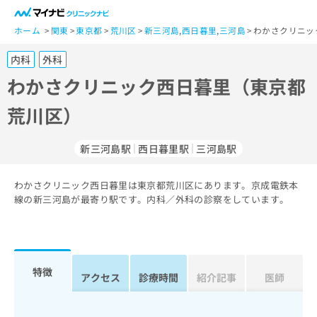
一
般
ホーム
関東
東京都
荒川区
新三河島
,
西日暮里
,
三河島
わかさクリニッ
ユ
内科
外科
ー
ザ
わかさクリニック西日暮里（東京都
ー
荒川区）
の
方
は
新三河島駅
西日暮里駅
三河島駅
こ
ち
わかさクリニック西日暮里は東京都荒川区にあります。京成電鉄本
ら
線の新三河島が最寄り駅です。内科／外科の診察をしています。
医
マ
療
イ
関
ナ
係
ビ
特徴
アクセス
診療時間
紹介記事
医師
者
ク
の
リ
方
ニ