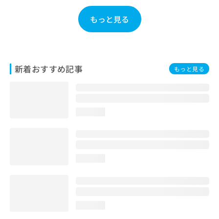
お
問
もっと見る
い
合
わ
せ
は
新着おすすめ記事
もっと見る
こ
ち
ら
loading...
loading...
loading...