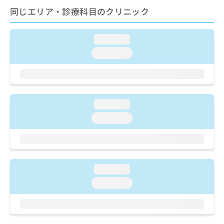
ご了
ら
み
同じエリア・診療科目のクリニック
承く
は
ださ
こ
無
い。
ち
料
loading...
ら
情
loading...
報
拡
掲
充
載
の
情
お
報
loading...
申
の
し
修
loading...
込
正
み
は
は
こ
こ
ち
ち
ら
loading...
ら
loading...
そ
の
他
の