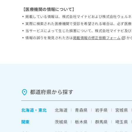
ち
み
【医療機関の情報について】
ら
は
掲載している情報は、株式会社マイナビおよび株式会社ウェルネ
こ
ち
実際に検索された医療機関で受診を希望される場合は、必ず医療
そ
ら
当サービスによって生じた損害について、株式会社マイナビ及び
の
情報の誤りを発見された方は
掲載情報の修正依頼フォーム
か
他
の
お
問
い
合
わ
せ
は
都道府県から探す
こ
ち
ら
北海道
・
東北
北海道
青森県
岩手県
宮城県
関東
茨城県
栃木県
群馬県
埼玉県