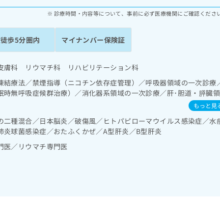
診療時間・内容等について、事前に必ず医療機関にご確認くださ
駅徒歩5分圏内
マイナンバー保険証
皮膚科 リウマチ科 リハビリテーション科
凍結療法／禁煙指導（ニコチン依存症管理）／呼吸器領域の一次診療
眠時無呼吸症候群治療）／消化器系領域の一次診療／肝･胆道・膵臓
の一次診療／ホルター型心電図検査／腎･泌尿器系領域の一次診療／
もっと見
診療／内分泌機能検査／糖尿病患者教育（食事療法、運動療法、自己血
の二種混合／日本脳炎／破傷風／ヒトパピローマウイルス感染症／水
症に対する継続的な管理及び指導／血液・免疫系領域の一次診療／筋
肺炎球菌感染症／おたふくかぜ／A型肝炎／B型肝炎
診療／義肢装具の作成及び評価／漢方薬の処方
門医／リウマチ専門医