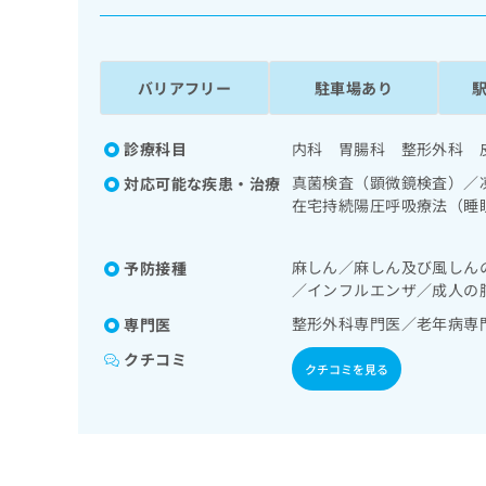
係
ク
者
リ
の
ニ
ッ
方
バリアフリー
駐車場あり
ク
は
ナ
こ
ビ
診療科目
内科 胃腸科 整形外科 
ち
に
真菌検査（顕微鏡検査）／
対応可能な疾患・治療
関
ら
在宅持続陽圧呼吸療法（睡
す
の一次診療／循環器系領域
る
泌･代謝･栄養領域の一次
お
広
麻しん／麻しん及び風しん
予防接種
測定）／糖尿病による合併
広
問
／インフルエンザ／成人の
告
告
骨格系及び外傷領域の一次
い
出
代
合
整形外科専門医／老年病専
専門医
稿
わ
理
クチコミ
の
せ
クチコミを見る
店
お
は
の
問
こ
い
方
ち
合
ら
は
わ
こ