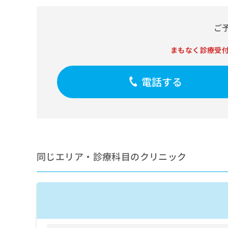
せ
こち
ち
らは
は
マイ
こ
ら
ご
ナビ
ち
クリ
ら
ニッ
まもなく診療受
クナ
広
ビサ
広
資
イト
告
告
電話する
への
料
出
出
お問
の
稿
合せ
稿
ご
の
フォ
の
請
お
ーム
お
求
問
とな
問
りま
は
い
い
す。
こ
合
合
クリ
ち
わ
同じエリア・診療科目のクリニック
ニッ
わ
ら
せ
クの
せ
は
予
は
約・
こ
こ
無
症状
ち
ち
のご
料
ら
相談
ら
情
など
報
はで