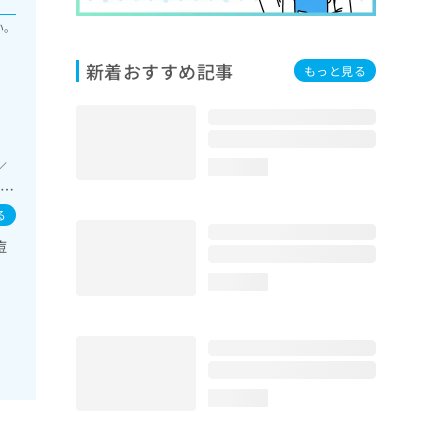
い。
新着おすすめ記事
もっと見る
／
loading...
領域
内分
る
糖
痘
・
loading...
loading...