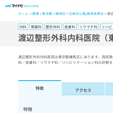
一
ホーム
関東
東京都
練馬区
石神井公園
,
練馬高野台
渡
般
ユ
内科
胃腸科
整形外科
皮膚科
リウマチ科
リハビ
ー
ザ
渡辺整形外科内科医院（
ー
の
方
渡辺整形外科内科医院は東京都練馬区にあります。西武鉄
は
科／皮膚科／リウマチ科／リハビリテーション科の診察を
こ
ち
ら
特徴
アクセス
医
マ
療
イ
ナ
関
特徴
ビ