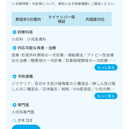
ッ
は
診療時間・内容等について、事前に必ず医療機関にご確認ください。
ク
こ
ナ
ち
マイナンバー保
駅徒歩5分圏内
外国語対応
ビ
険証
ら
に
関
診療科目
広
す
広
小児科 小児皮膚科
告
る
告
代
対応可能な疾患・治療
お
出
理
問
皮膚･形成外科領域の一次診療／凍結療法／アトピー性皮膚
稿
店
炎の治療／眼領域の一次診療／耳鼻咽喉領域の一次診療／呼
い
の
吸器領域の一次診療／消化器系領域の一次診療／腎･泌尿器
合
の
お
もっと見る
系領域の一次診療／内分泌･代謝･栄養領域の一次診療／血
わ
方
問
予防接種
液・免疫系領域の一次診療／筋・骨格系及び外傷領域の一次
せ
い
は
診療／小児領域の一次診療／小児循環器疾患／小児呼吸器疾
ジフテリア、百日せき及び破傷風の三種混合／麻しん及び風
は
合
こ
患／小児腎疾患／小児神経疾患／小児アレルギー疾患／小児
しんの二種混合／日本脳炎／結核／Hib感染症／小児の肺炎
こ
わ
ち
自己免疫疾患／小児内分泌疾患／乳幼児の育児相談／夜尿症
球菌感染症／ヒトパピローマウイルス感染症／水痘／インフ
ち
せ
もっと見る
ら
の治療／画像診断管理（専ら画像診断を担当する医師による
ルエンザ／おたふくかぜ／B型肝炎／ロタウイルス感染症
ら
は
読影）
専門医
こ
こち
小児科専門医
ち
広
らは
広
ら
告
クチコミ
マイ
告
出
ナビ