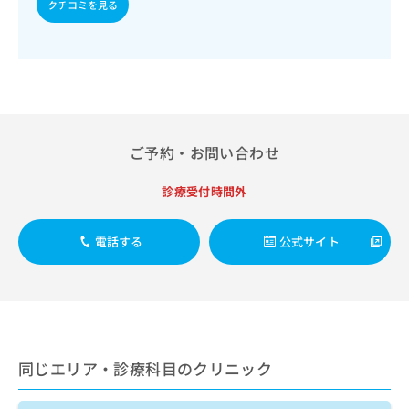
出
クチコミを見る
稿
クリ
資
稿
ニッ
の
料
クナ
の
お
の
ビサ
お
問
ご
イト
問
い
請
への
い
合
お問
求
合
合せ
わ
は
フォ
わ
せ
こ
ーム
ご予約・お問い合わせ
せ
は
ち
とな
は
こ
ら
りま
こ
ち
診療受付時間外
す。
ち
ら
クリ
無
ら
ニッ
料
クの
電話する
公式サイト
資
情
予
料
報
約・
の
症状
拡
のご
ご
充
相談
請
の
など
求
お
はで
は
申
きま
同じエリア・診療科目のクリニック
こ
せん
し
ので
ち
込