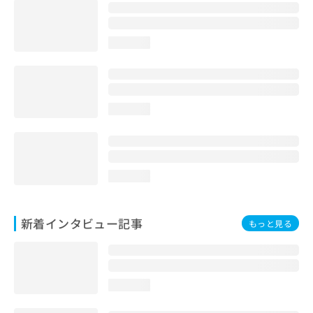
loading...
loading...
loading...
新着インタビュー記事
もっと見る
loading...