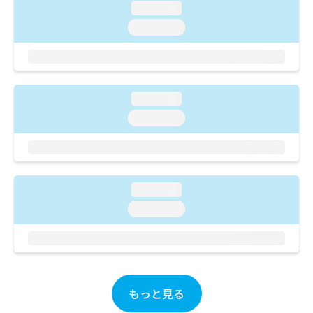
ご了
ら
み
loading...
承く
は
ださ
loading...
こ
無
い。
ち
料
ら
情
報
拡
掲
loading...
充
載
loading...
の
情
お
報
申
の
し
修
込
正
loading...
み
は
は
こ
loading...
こ
ち
ち
ら
ら
そ
の
もっと見る
他
の