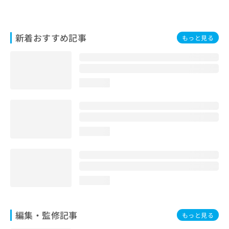
お
問
い
新着おすすめ記事
合
もっと見る
わ
せ
は
こ
loading...
ち
ら
loading...
loading...
編集・監修記事
もっと見る