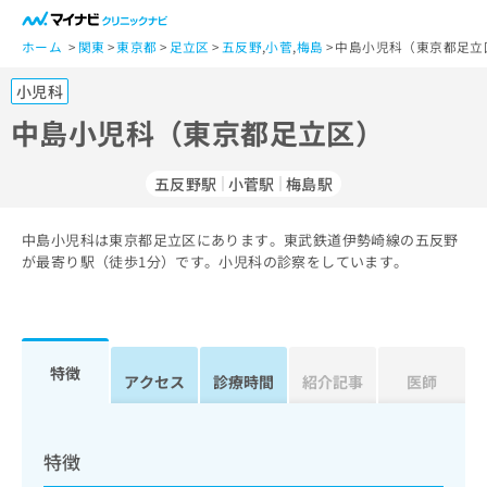
一
般
ホーム
関東
東京都
足立区
五反野
,
小菅
,
梅島
中島小児科（東京都足立
ユ
小児科
ー
ザ
中島小児科（東京都足立区）
ー
の
五反野駅
小菅駅
梅島駅
方
は
こ
中島小児科は東京都足立区にあります。東武鉄道伊勢崎線の五反野
が最寄り駅（徒歩1分）です。小児科の診察をしています。
ち
ら
医
マ
療
イ
特徴
アクセス
診療時間
紹介記事
医師
関
ナ
係
ビ
者
ク
の
リ
特徴
方
ニ