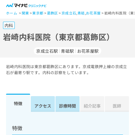
一
般
ホーム
関東
東京都
葛飾区
京成立石
,
青砥
,
お花茶屋
岩崎内科医院（東
ユ
内科
ー
ザ
岩崎内科医院（東京都葛飾区）
ー
の
京成立石駅
青砥駅
お花茶屋駅
方
は
こ
岩崎内科医院は東京都葛飾区にあります。京成電鉄押上線の京成立
石が最寄り駅です。内科の診察をしています。
ち
ら
医
マ
療
イ
特徴
アクセス
診療時間
紹介記事
医師
関
ナ
係
ビ
者
ク
の
リ
特徴
方
ニ