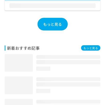
お
問
い
合
わ
もっと見る
せ
は
こ
ち
ら
新着おすすめ記事
もっと見る
loading...
loading...