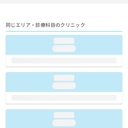
ご了
ら
み
承く
は
ださ
こ
無
い。
ち
料
同じエリア・診療科目のクリニック
ら
情
報
拡
掲
loading...
充
載
loading...
の
情
お
報
申
の
し
修
込
正
loading...
み
は
は
こ
loading...
こ
ち
ち
ら
ら
そ
の
loading...
他
loading...
の