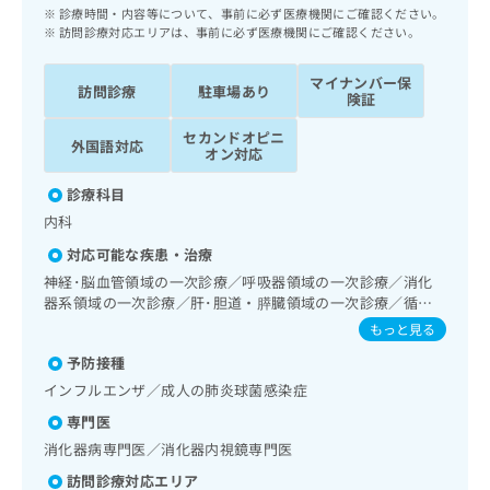
ッ
は
診療時間・内容等について、事前に必ず医療機関にご確認ください。
ク
訪問診療対応エリアは、事前に必ず医療機関にご確認ください。
こ
ナ
ち
ビ
マイナンバー保
ら
訪問診療
駐車場あり
に
険証
関
広
セカンドオピニ
す
外国語対応
広
オン対応
告
る
告
代
お
出
診療科目
理
問
稿
内科
店
い
の
合
の
対応可能な疾患・治療
お
わ
方
問
神経･脳血管領域の一次診療／呼吸器領域の一次診療／消化
せ
い
は
器系領域の一次診療／肝･胆道・膵臓領域の一次診療／循環
は
合
器系領域の一次診療／ホルター型心電図検査／腎･泌尿器系
こ
もっと見る
こ
わ
領域の一次診療／内分泌･代謝･栄養領域の一次診療／インス
ち
ち
予防接種
せ
リン療法／糖尿病患者教育（食事療法、運動療法、自己血糖
ら
ら
測定）／血液・免疫系領域の一次診療／医療用麻薬によるが
は
インフルエンザ／成人の肺炎球菌感染症
ん疼痛治療／がんに伴う精神症状のケア／画像診断管理（専
こ
専門医
こち
ら画像診断を担当する医師による読影）／漢方薬の処方／在
ち
広
らは
宅における看取り
消化器病専門医／消化器内視鏡専門医
広
ら
告
マイ
告
出
ナビ
訪問診療対応エリア