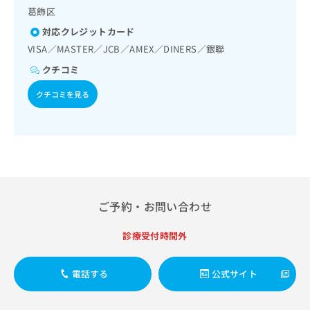
出
稿
クリ
資
葛飾区
稿
ニッ
の
料
クナ
の
対応クレジットカード
お
の
ビサ
お
問
VISA／MASTER／JCB／AMEX／DINERS／銀聯
ご
イト
問
い
請
への
クチコミ
い
合
お問
求
合
合せ
わ
は
クチコミを見る
フォ
わ
せ
こ
ーム
せ
は
ち
とな
は
こ
ら
りま
こ
ち
す。
ち
ら
クリ
無
ら
ニッ
料
クの
資
情
予
料
ご予約・お問い合わせ
報
約・
の
症状
拡
のご
ご
充
診療受付時間外
相談
請
の
など
求
お
はで
は
電話する
公式サイト
申
きま
こ
せん
し
ので
ち
込