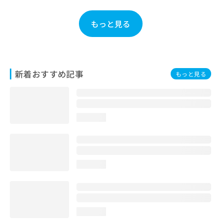
お
問
もっと見る
い
合
わ
せ
は
新着おすすめ記事
もっと見る
こ
ち
ら
loading...
loading...
loading...