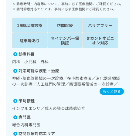
ッ
は
診療時間・内容等について、事前に必ず医療機関にご確認ください。
ク
訪問診療対応エリアは、事前に必ず医療機関にご確認ください。
こ
ナ
ち
ビ
ら
19時以降診療
訪問診療
バリアフリー
に
関
広
マイナンバー保
セカンドオピニ
す
駐車場あり
広
険証
オン対応
告
る
告
代
お
出
診療科目
理
問
稿
内科 小児科 外科
店
い
の
合
の
対応可能な疾患・治療
お
わ
方
問
神経･脳血管領域の一次診療／在宅酸素療法／消化器系領域
せ
い
は
の一次診療／人工肛門の管理／循環器系領域の一次診療／ホ
は
合
ルター型心電図検査／インスリン療法／糖尿病患者教育（食
こ
もっと見る
こ
わ
事療法、運動療法、自己血糖測定）／糖尿病による合併症に
ち
ち
予防接種
せ
対する継続的な管理及び指導／神経ブロック
ら
ら
は
インフルエンザ／成人の肺炎球菌感染症
こ
専門医
こち
ち
広
らは
総合内科専門医
広
ら
告
マイ
告
出
ナビ
訪問診療対応エリア