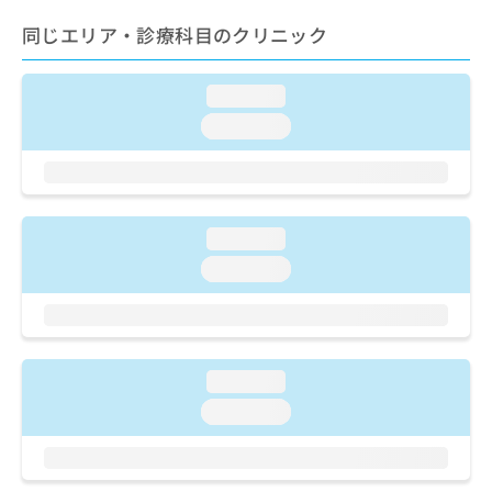
ご了
ら
み
承く
同じエリア・診療科目のクリニック
は
ださ
こ
無
い。
ち
料
loading...
ら
情
報
loading...
拡
掲
充
載
の
情
お
報
申
の
loading...
し
修
loading...
込
正
み
は
は
こ
こ
ち
ち
ら
loading...
ら
loading...
そ
の
他
の