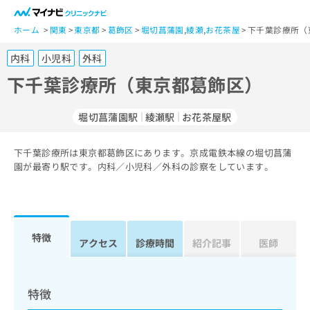
一
般
ホーム
関東
東京都
葛飾区
堀切菖蒲園
,
綾瀬
,
お花茶屋
下千葉診療所（
ユ
内科
小児科
外科
ー
ザ
下千葉診療所（東京都葛飾区）
ー
の
堀切菖蒲園駅
綾瀬駅
お花茶屋駅
方
は
こ
下千葉診療所は東京都葛飾区にあります。京成電鉄本線の堀切菖蒲
園が最寄り駅です。内科／小児科／外科の診察をしています。
ち
ら
医
マ
療
イ
特徴
アクセス
診療時間
紹介記事
医師
関
ナ
係
ビ
者
ク
の
リ
特徴
方
ニ