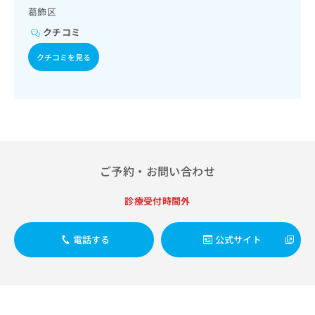
出
稿
クリ
資
葛飾区
稿
ニッ
の
料
クナ
の
クチコミ
お
の
ビサ
お
問
ご
イト
クチコミを見る
問
い
請
への
い
合
お問
求
合
合せ
わ
は
フォ
わ
せ
こ
ーム
せ
は
ち
とな
は
こ
ら
りま
こ
ち
す。
ち
ら
クリ
無
ご予約・お問い合わせ
ら
ニッ
料
クの
資
情
予
診療受付時間外
料
報
約・
の
症状
拡
のご
ご
充
電話する
公式サイト
相談
請
の
など
求
お
はで
は
申
きま
こ
せん
し
ので
ち
込