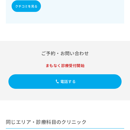
出
稿
クリ
資
クチコミを見る
稿
ニッ
の
料
クナ
の
お
の
ビサ
お
問
ご
イト
問
い
請
への
い
合
お問
求
合
合せ
わ
は
フォ
わ
せ
こ
ーム
せ
は
ち
とな
ご予約・お問い合わせ
は
こ
ら
りま
こ
ち
す。
ち
まもなく診療受付開始
ら
クリ
無
ら
ニッ
料
クの
資
情
予
電話する
料
報
約・
の
症状
拡
のご
ご
充
相談
請
の
など
求
お
はで
は
申
きま
こ
同じエリア・診療科目のクリニック
せん
し
ので
ち
込