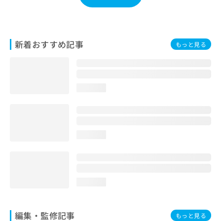
お
問
い
合
新着おすすめ記事
もっと見る
わ
せ
は
こ
ち
loading...
ら
loading...
loading...
編集・監修記事
もっと見る