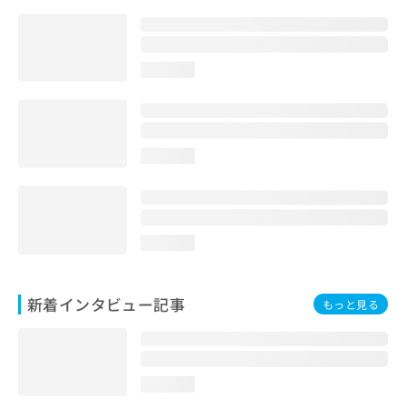
loading...
loading...
loading...
新着インタビュー記事
もっと見る
loading...