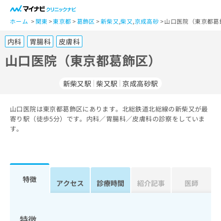
一
般
ホーム
関東
東京都
葛飾区
新柴又
,
柴又
,
京成高砂
山口医院（東京都葛
ユ
内科
胃腸科
皮膚科
ー
ザ
山口医院（東京都葛飾区）
ー
の
新柴又駅
柴又駅
京成高砂駅
方
は
こ
山口医院は東京都葛飾区にあります。北総鉄道北総線の新柴又が最
寄り駅（徒歩5分）です。内科／胃腸科／皮膚科の診察をしていま
ち
す。
ら
医
マ
療
イ
関
ナ
特徴
アクセス
診療時間
紹介記事
医師
係
ビ
者
ク
の
リ
方
ニ
特徴