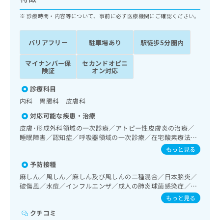
ッ
は
ク
診療時間・内容等について、事前に必ず医療機関にご確認ください。
こ
ナ
ち
ビ
ら
バリアフリー
駐車場あり
駅徒歩5分圏内
に
関
広
マイナンバー保
セカンドオピニ
す
広
告
険証
オン対応
る
告
代
お
出
診療科目
理
問
稿
内科 胃腸科 皮膚科
店
い
の
合
の
お
対応可能な疾患・治療
わ
方
問
皮膚･形成外科領域の一次診療／アトピー性皮膚炎の治療／
せ
い
は
睡眠障害／認知症／呼吸器領域の一次診療／在宅酸素療法／
は
合
こ
消化器系領域の一次診療／上部消化管内視鏡検査／下部消化
もっと見る
こ
わ
管内視鏡検査／循環器系領域の一次診療／尿失禁の治療／内
ち
ち
せ
予防接種
分泌･代謝･栄養領域の一次診療／インスリン療法／糖尿病患
ら
ら
は
者教育（食事療法、運動療法、自己血糖測定）／糖尿病によ
麻しん／風しん／麻しん及び風しんの二種混合／日本脳炎／
こ
る合併症に対する継続的な管理及び指導／血液・免疫系領域
破傷風／水痘／インフルエンザ／成人の肺炎球菌感染症／お
こち
ち
の一次診療／小児アレルギー疾患／漢方薬の処方
広
たふくかぜ／A型肝炎／B型肝炎／狂犬病
もっと見る
らは
広
ら
告
マイ
告
クチコミ
出
ナビ