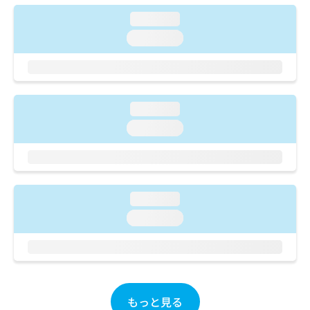
ご了
ら
み
承く
loading...
は
ださ
こ
無
い。
loading...
ち
料
ら
情
報
拡
掲
充
載
loading...
の
情
loading...
お
報
申
の
し
修
込
正
み
は
loading...
は
こ
こ
loading...
ち
ち
ら
ら
そ
の
他
もっと見る
の