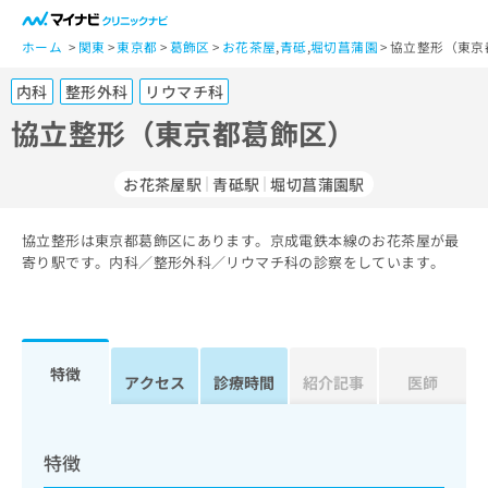
一
般
ホーム
関東
東京都
葛飾区
お花茶屋
,
青砥
,
堀切菖蒲園
協立整形（東京
ユ
内科
整形外科
リウマチ科
ー
ザ
協立整形（東京都葛飾区）
ー
の
お花茶屋駅
青砥駅
堀切菖蒲園駅
方
は
こ
協立整形は東京都葛飾区にあります。京成電鉄本線のお花茶屋が最
寄り駅です。内科／整形外科／リウマチ科の診察をしています。
ち
ら
医
マ
療
イ
特徴
アクセス
診療時間
紹介記事
医師
関
ナ
係
ビ
者
ク
の
リ
特徴
方
ニ