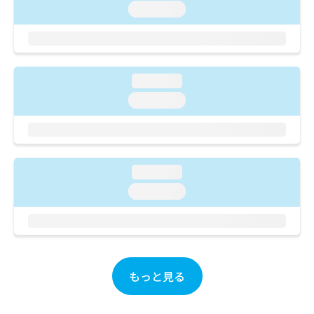
ご了
ら
み
loading...
承く
は
ださ
こ
無
い。
ち
料
ら
情
報
loading...
拡
掲
loading...
充
載
の
情
お
報
申
の
し
修
loading...
込
正
み
loading...
は
は
こ
こ
ち
ち
ら
ら
そ
もっと見る
の
他
の