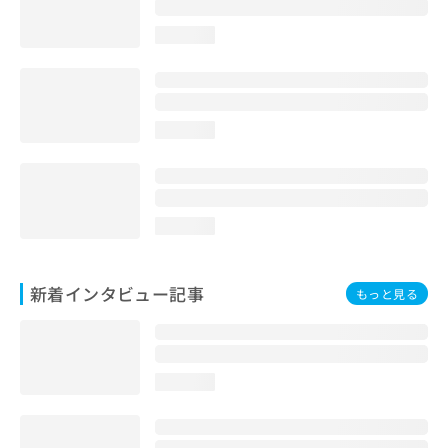
loading...
loading...
loading...
新着インタビュー記事
もっと見る
loading...