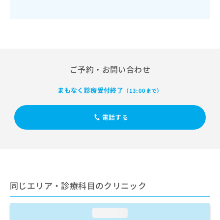
出
稿
クリ
資
稿
ニッ
の
料
クナ
の
お
の
ビサ
お
問
ご
イト
問
い
請
への
い
合
お問
求
合
合せ
わ
は
ご予約・お問い合わせ
フォ
わ
せ
こ
ーム
せ
は
ち
とな
まもなく診療受付終了
は
（13:00まで）
こ
ら
りま
こ
ち
す。
ち
ら
クリ
無
電話する
ら
ニッ
料
クの
資
情
予
料
報
約・
の
症状
拡
のご
ご
充
相談
請
の
など
同じエリア・診療科目のクリニック
求
お
はで
は
申
きま
こ
せん
し
loading...
ので
ち
込