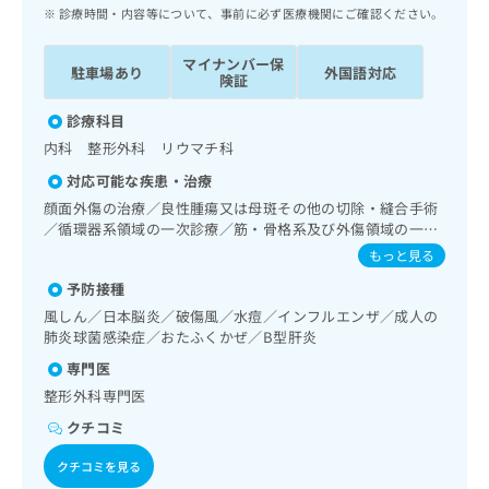
ッ
は
診療時間・内容等について、事前に必ず医療機関にご確認ください。
ク
こ
ナ
ち
マイナンバー保
駐車場あり
外国語対応
ビ
険証
ら
に
関
診療科目
広
す
広
内科 整形外科 リウマチ科
告
る
告
代
対応可能な疾患・治療
お
出
理
問
顔面外傷の治療／良性腫瘍又は母斑その他の切除・縫合手術
稿
店
／循環器系領域の一次診療／筋・骨格系及び外傷領域の一次
い
の
診療／神経ブロック
合
の
お
もっと見る
わ
方
問
予防接種
せ
い
は
風しん／日本脳炎／破傷風／水痘／インフルエンザ／成人の
は
合
こ
肺炎球菌感染症／おたふくかぜ／B型肝炎
こ
わ
ち
ち
せ
専門医
ら
ら
は
整形外科専門医
こ
こち
クチコミ
ち
広
らは
広
ら
告
マイ
クチコミを見る
告
出
ナビ