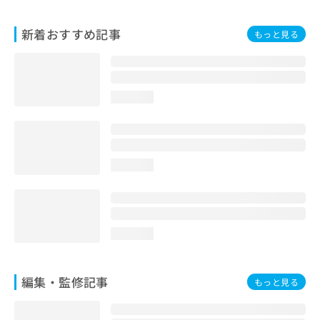
お
問
新着おすすめ記事
もっと見る
い
合
わ
せ
は
loading...
こ
ち
ら
loading...
loading...
編集・監修記事
もっと見る