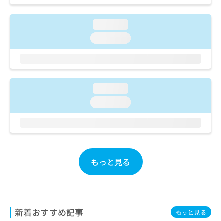
ご了
ら
み
承く
は
ださ
loading...
こ
無
い。
ち
料
loading...
ら
情
報
拡
掲
充
載
の
情
loading...
お
報
loading...
申
の
し
修
込
正
み
は
は
こ
こ
ち
もっと見る
ち
ら
ら
そ
の
他
新着おすすめ記事
もっと見る
の