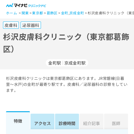
一
般
ホーム
関東
東京都
葛飾区
金町
,
京成金町
杉沢皮膚科クリニック（東
ユ
皮膚科
泌尿器科
ー
ザ
杉沢皮膚科クリニック（東京都葛飾
ー
区）
の
方
は
金町駅
京成金町駅
こ
ち
杉沢皮膚科クリニックは東京都葛飾区にあります。JR常磐線(日暮
ら
里～水戸)の金町が最寄り駅です。皮膚科／泌尿器科の診察をしてい
ます。
医
マ
療
イ
関
ナ
係
ビ
者
ク
特徴
アクセス
診療時間
紹介記事
医師
の
リ
方
ニ