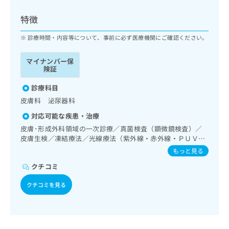
ッ
は
ク
こ
特徴
ナ
ち
ビ
診療時間・内容等について、事前に必ず医療機関にご確認ください。
ら
に
関
マイナンバー保
広
す
広
険証
告
る
告
代
お
診療科目
出
理
問
稿
皮膚科 泌尿器科
店
い
の
対応可能な疾患・治療
合
の
お
わ
皮膚･形成外科領域の一次診療／真菌検査（顕微鏡検査）／
方
問
せ
皮膚生検／凍結療法／光線療法（紫外線・赤外線・ＰＵＶ
い
は
Ａ）／良性腫瘍又は母斑その他の切除・縫合手術／アトピー
は
合
もっと見る
こ
性皮膚炎の治療
こ
わ
ち
クチコミ
ち
せ
ら
ら
は
クチコミを見る
こ
こち
ち
広
らは
広
ら
告
マイ
告
出
ナビ