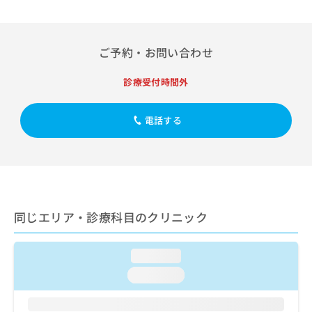
出
稿
クリ
資
稿
ニッ
の
料
クナ
の
お
の
ビサ
お
問
ご
ご予約・お問い合わせ
イト
問
い
請
への
い
合
お問
求
診療受付時間外
合
合せ
わ
は
フォ
わ
せ
こ
ーム
せ
は
ち
電話する
とな
は
こ
ら
りま
こ
ち
す。
ち
ら
クリ
無
ら
ニッ
料
クの
資
情
予
料
報
約・
同じエリア・診療科目のクリニック
の
症状
拡
のご
ご
充
相談
請
の
など
loading...
求
お
はで
は
loading...
申
きま
こ
せん
し
ので
ち
込