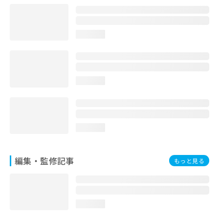
お
問
い
loading...
合
わ
せ
は
こ
loading...
ち
ら
loading...
編集・監修記事
もっと見る
loading...