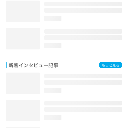
loading...
loading...
新着インタビュー記事
もっと見る
loading...
loading...