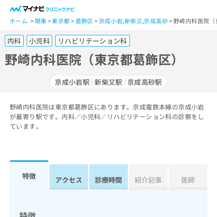
一
般
ホーム
関東
東京都
葛飾区
京成小岩
,
新柴又
,
京成高砂
野崎内科医院（
ユ
内科
小児科
リハビリテーション科
ー
ザ
野崎内科医院（東京都葛飾区）
ー
の
京成小岩駅
新柴又駅
京成高砂駅
方
は
こ
野崎内科医院は東京都葛飾区にあります。京成電鉄本線の京成小岩
が最寄り駅です。内科／小児科／リハビリテーション科の診察をし
ち
ています。
ら
医
マ
療
イ
関
ナ
特徴
アクセス
診療時間
紹介記事
医師
係
ビ
者
ク
の
リ
方
ニ
特徴