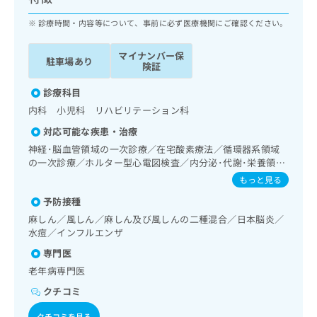
ッ
は
ク
診療時間・内容等について、事前に必ず医療機関にご確認ください。
こ
ナ
ち
ビ
ら
マイナンバー保
駐車場あり
に
険証
関
広
す
診療科目
広
告
る
告
内科 小児科 リハビリテーション科
代
お
出
対応可能な疾患・治療
理
問
稿
店
い
神経･脳血管領域の一次診療／在宅酸素療法／循環器系領域
の
の一次診療／ホルター型心電図検査／内分泌･代謝･栄養領域
合
の
お
の一次診療／インスリン療法／糖尿病患者教育（食事療法、
わ
方
問
もっと見る
運動療法、自己血糖測定）／糖尿病による合併症に対する継
せ
い
は
予防接種
続的な管理及び指導／小児領域の一次診療
は
合
こ
麻しん／風しん／麻しん及び風しんの二種混合／日本脳炎／
こ
わ
ち
水痘／インフルエンザ
ち
せ
ら
ら
は
専門医
こ
老年病専門医
こち
ち
広
らは
クチコミ
広
ら
告
マイ
告
出
ナビ
クチコミを見る