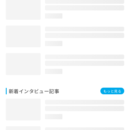
loading...
loading...
loading...
新着インタビュー記事
もっと見る
loading...