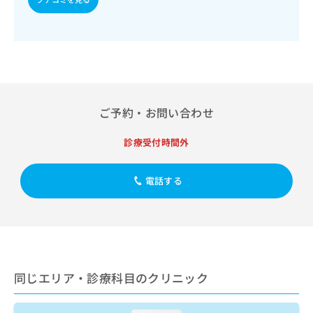
出
稿
クリ
資
稿
ニッ
の
料
クナ
の
お
の
ビサ
お
問
ご
イト
問
い
請
への
い
合
お問
求
合
合せ
わ
は
フォ
わ
せ
こ
ご予約・お問い合わせ
ーム
せ
は
ち
とな
は
こ
ら
りま
診療受付時間外
こ
ち
す。
ち
ら
クリ
無
ら
ニッ
料
電話する
クの
資
情
予
料
報
約・
の
症状
拡
のご
ご
充
相談
請
の
など
求
お
はで
同じエリア・診療科目のクリニック
は
申
きま
こ
せん
し
ので
ち
込