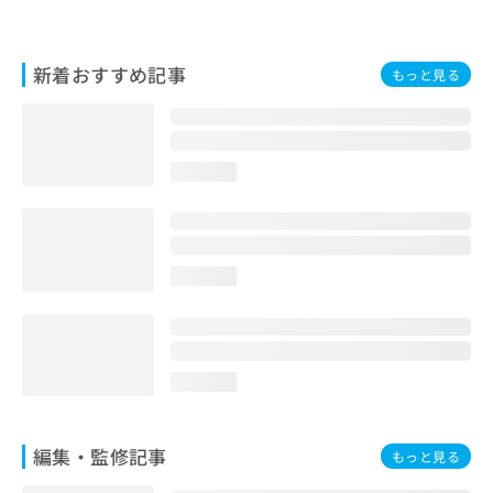
お
問
い
新着おすすめ記事
もっと見る
合
わ
せ
は
こ
loading...
ち
ら
loading...
loading...
編集・監修記事
もっと見る