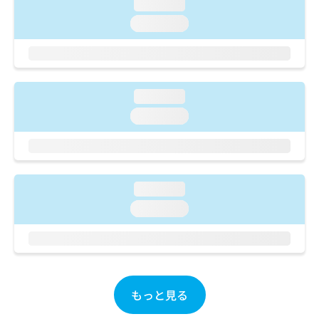
ご了
loading...
ら
み
承く
は
loading...
ださ
こ
無
い。
ち
料
ら
情
報
拡
loading...
掲
充
載
loading...
の
情
お
報
申
の
し
修
込
正
loading...
み
は
は
loading...
こ
こ
ち
ち
ら
ら
そ
の
もっと見る
他
の