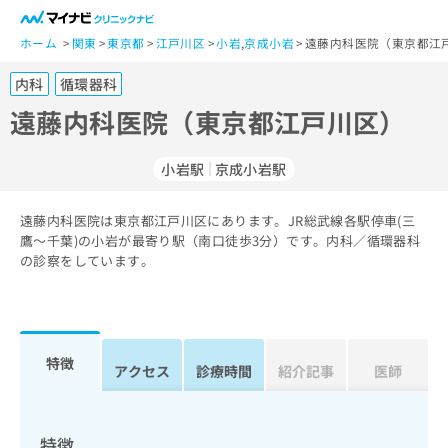
一
般
ホーム
関東
東京都
江戸川区
小岩
,
京成小岩
遠藤内科医院（東京都江
ユ
内科
循環器科
ー
ザ
遠藤内科医院（東京都江戸川区）
ー
の
小岩駅
京成小岩駅
方
は
こ
遠藤内科医院は東京都江戸川区にあります。JR総武線各駅停車(三
鷹～千葉)の小岩が最寄り駅（南口徒歩3分）です。内科／循環器科
ち
の診察をしています。
ら
医
マ
療
イ
関
ナ
特徴
アクセス
診療時間
紹介記事
医師
係
ビ
者
ク
の
リ
方
ニ
特徴