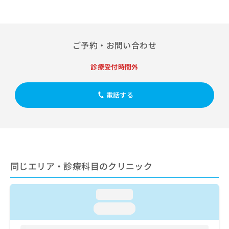
出
稿
クリ
資
稿
ニッ
の
料
クナ
の
お
の
ビサ
お
問
ご
イト
問
ご予約・お問い合わせ
い
請
への
い
合
お問
求
合
合せ
わ
診療受付時間外
は
フォ
わ
せ
こ
ーム
せ
は
ち
とな
は
電話する
こ
ら
りま
こ
ち
す。
ち
ら
クリ
無
ら
ニッ
料
クの
資
情
予
料
報
約・
の
症状
拡
同じエリア・診療科目のクリニック
のご
ご
充
相談
請
の
など
求
お
loading...
はで
は
申
きま
loading...
こ
せん
し
ので
ち
込