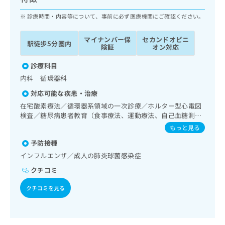
ッ
は
ク
診療時間・内容等について、事前に必ず医療機関にご確認ください。
こ
ナ
ち
ビ
ら
マイナンバー保
セカンドオピニ
駅徒歩5分圏内
に
険証
オン対応
関
広
す
診療科目
広
告
る
告
内科 循環器科
代
お
出
対応可能な疾患・治療
理
問
稿
店
い
在宅酸素療法／循環器系領域の一次診療／ホルター型心電図
の
検査／糖尿病患者教育（食事療法、運動療法、自己血糖測
合
の
お
定）／糖尿病による合併症に対する継続的な管理及び指導
わ
方
問
もっと見る
せ
い
は
予防接種
は
合
こ
インフルエンザ／成人の肺炎球菌感染症
こ
わ
ち
ち
せ
クチコミ
ら
ら
は
こ
クチコミを見る
こち
ち
広
らは
広
ら
告
マイ
告
出
ナビ