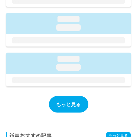
ご了
ら
み
承く
は
ださ
こ
無
い。
loading...
ち
料
ら
loading...
情
報
拡
掲
充
載
の
情
loading...
お
報
申
の
loading...
し
修
込
正
み
は
は
こ
こ
ち
ち
ら
もっと見る
ら
そ
の
他
新着おすすめ記事
の
もっと見る