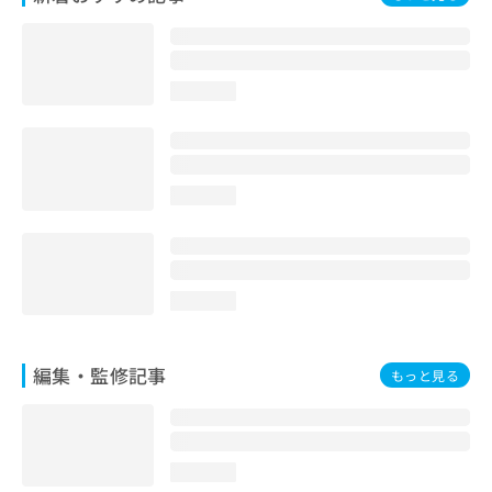
お
問
い
合
loading...
わ
せ
は
こ
ち
loading...
ら
loading...
編集・監修記事
もっと見る
loading...