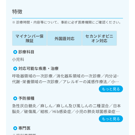
ッ
は
ク
こ
特徴
ナ
ち
ビ
診療時間・内容等について、事前に必ず医療機関にご確認ください。
ら
に
関
マイナンバー保
セカンドオピニ
広
外国語対応
す
広
険証
オン対応
告
る
告
代
お
診療科目
出
理
問
稿
小児科
店
い
の
対応可能な疾患・治療
合
の
お
わ
呼吸器領域の一次診療／消化器系領域の一次診療／内分泌･
方
問
せ
代謝･栄養領域の一次診療／アレルギーの減感作療法／小児
い
は
領域の一次診療／小児呼吸器疾患／小児神経疾患／小児アレ
は
合
もっと見る
こ
ルギー疾患／小児自己免疫疾患／小児糖尿病／小児内分泌疾
こ
わ
ち
予防接種
患／小児先天性代謝疾患／乳幼児の育児相談／夜尿症の治療
ち
せ
ら
／小児食物アレルギー負荷検査
ら
急性灰白髄炎／麻しん／麻しん及び風しんの二種混合／日本
は
脳炎／破傷風／結核／Hib感染症／小児の肺炎球菌感染症／
こ
こち
ヒトパピローマウイルス感染症／水痘／インフルエンザ／お
ち
もっと見る
広
らは
たふくかぜ／B型肝炎／ロタウイルス感染症
広
ら
告
マイ
専門医
告
出
ナビ