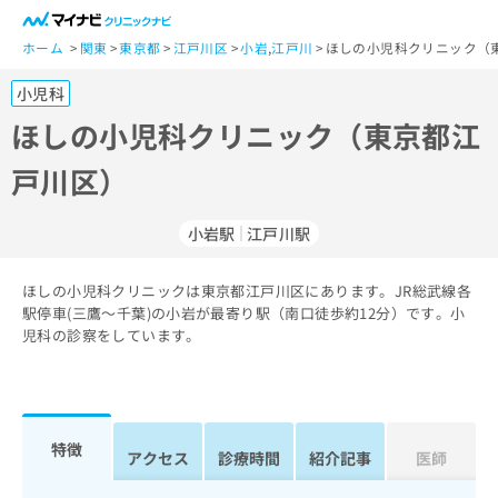
一
般
ホーム
関東
東京都
江戸川区
小岩
,
江戸川
ほしの小児科クリニック（
ユ
小児科
ー
ザ
ほしの小児科クリニック（東京都江
ー
戸川区）
の
方
は
小岩駅
江戸川駅
こ
ち
ほしの小児科クリニックは東京都江戸川区にあります。JR総武線各
ら
駅停車(三鷹～千葉)の小岩が最寄り駅（南口徒歩約12分）です。小
児科の診察をしています。
医
マ
療
イ
関
ナ
係
ビ
者
ク
特徴
アクセス
診療時間
紹介記事
医師
の
リ
方
ニ