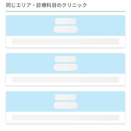
ご了
ら
み
同じエリア・診療科目のクリニック
承く
は
ださ
こ
無
い。
ち
loading...
料
ら
情
loading...
報
拡
掲
充
載
の
情
お
報
loading...
申
の
loading...
し
修
込
正
み
は
は
こ
こ
ち
loading...
ち
ら
ら
loading...
そ
の
他
の