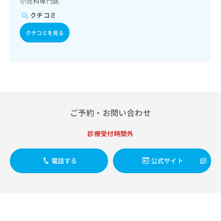
小児科専門医
出
稿
クリ
資
稿
ニッ
の
クチコミ
料
クナ
の
お
の
ビサ
お
クチコミを見る
問
ご
イト
問
い
請
への
い
合
お問
求
合
合せ
わ
は
フォ
わ
せ
こ
ーム
せ
は
ち
とな
は
こ
ら
りま
こ
ち
す。
ち
ご予約・お問い合わせ
ら
クリ
無
ら
ニッ
料
クの
診療受付時間外
資
情
予
料
報
約・
の
症状
拡
電話する
公式サイト
のご
ご
充
相談
請
の
など
求
お
はで
は
申
きま
こ
せん
し
ので
ち
込