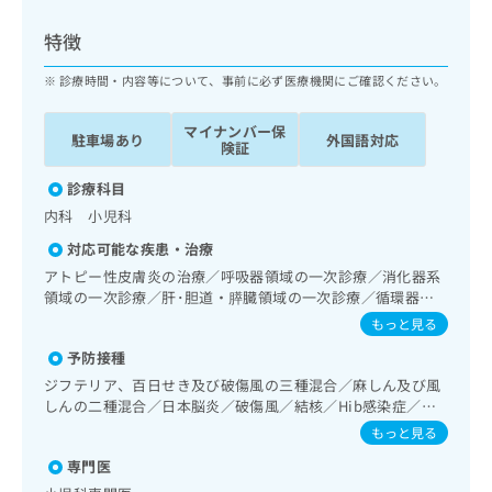
ッ
は
ク
こ
特徴
ナ
ち
ビ
診療時間・内容等について、事前に必ず医療機関にご確認ください。
ら
に
関
マイナンバー保
広
駐車場あり
外国語対応
す
広
険証
告
る
告
代
お
診療科目
出
理
問
稿
内科 小児科
店
い
の
対応可能な疾患・治療
合
の
お
わ
アトピー性皮膚炎の治療／呼吸器領域の一次診療／消化器系
方
問
せ
領域の一次診療／肝･胆道・膵臓領域の一次診療／循環器系
い
は
領域の一次診療／腎･泌尿器系領域の一次診療／内分泌･代
は
合
もっと見る
こ
謝･栄養領域の一次診療／血液・免疫系領域の一次診療／小
こ
わ
ち
予防接種
児領域の一次診療／小児循環器疾患／小児呼吸器疾患／小児
ち
せ
ら
アレルギー疾患／乳幼児の育児相談
ら
ジフテリア、百日せき及び破傷風の三種混合／麻しん及び風
は
しんの二種混合／日本脳炎／破傷風／結核／Hib感染症／小
こ
こち
児の肺炎球菌感染症／ヒトパピローマウイルス感染症／水痘
ち
もっと見る
広
らは
／インフルエンザ／おたふくかぜ／A型肝炎／B型肝炎／ロタ
広
ら
告
マイ
専門医
ウイルス感染症
告
出
ナビ