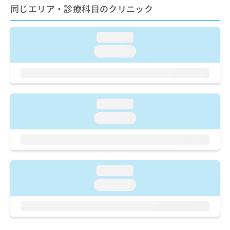
ご了
ら
み
同じエリア・診療科目のクリニック
承く
は
ださ
こ
無
い。
ち
loading...
料
ら
情
loading...
報
拡
掲
充
載
の
情
お
報
loading...
申
の
loading...
し
修
込
正
み
は
は
こ
こ
ち
loading...
ち
ら
ら
loading...
そ
の
他
の