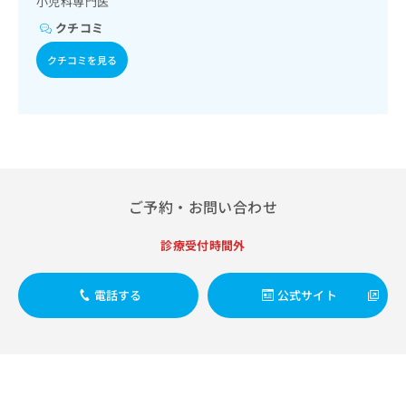
小児科専門医
出
稿
クリ
資
稿
ニッ
の
クチコミ
料
クナ
の
お
の
ビサ
お
クチコミを見る
問
ご
イト
問
い
請
への
い
合
お問
求
合
合せ
わ
は
フォ
わ
せ
こ
ーム
せ
は
ち
とな
は
こ
ら
りま
こ
ち
す。
ち
ご予約・お問い合わせ
ら
クリ
無
ら
ニッ
料
クの
診療受付時間外
資
情
予
料
報
約・
の
症状
拡
電話する
公式サイト
のご
ご
充
相談
請
の
など
求
お
はで
は
申
きま
こ
せん
し
ので
ち
込