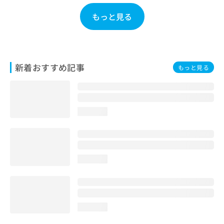
お
もっと見る
問
い
合
わ
せ
新着おすすめ記事
は
もっと見る
こ
ち
ら
loading...
loading...
loading...