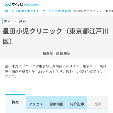
一
般
ホーム
関東
東京都
江戸川区
葛西
,
西葛西
星田小児クリニック（東京
ユ
内科
小児科
ー
ザ
星田小児クリニック（東京都江戸川
ー
区）
の
方
は
葛西駅
西葛西駅
こ
ち
星田小児クリニックは東京都江戸川区にあります。東京メトロ東西
ら
線の葛西が最寄り駅（徒歩10分）です。内科／小児科の診察をして
います。
医
マ
療
イ
関
ナ
係
ビ
者
ク
特徴
アクセス
診療時間
紹介記事
医師
の
リ
方
ニ