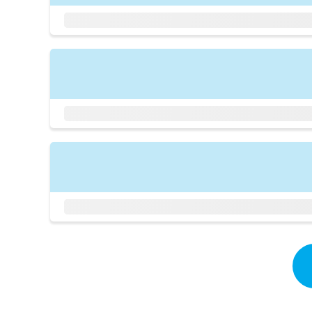
拡
資
きま
充
料
せん
の
ので
の
ご了
お
ご
承く
申
請
ださ
し
求
い。
込
は
み
こ
は
ち
こ
ら
ち
ら
無
料
掲
情
載
報
情
拡
報
充
の
の
修
お
正
申
は
し
こ
込