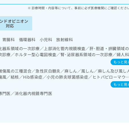
診療時間・内容等について、事前に必ず医療機関にご確認くださ
ンドオピニオン
対応
 胃腸科 循環器科 小児科 放射線科
化器系領域の一次診療／上部消化管内視鏡検査／肝･胆道・膵臓領域
次診療／ホルター型心電図検査／腎･泌尿器系領域の一次診療／婦人
治療／乳腺領域の一次診療／内分泌･代謝･栄養領域の一次診療／イン
もっと見
（食事療法、運動療法、自己血糖測定）／血液・免疫系領域の一次診
破傷風の三種混合／急性灰白髄炎／麻しん／風しん／麻しん及び風し
治療／筋・骨格系及び外傷領域の一次診療／小児領域の一次診療／小
傷風／結核／Hib感染症／小児の肺炎球菌感染症／ヒトパピローマウ
患／小児アレルギー疾患／乳幼児の育児相談／漢方薬の処方／鍼灸治
ルエンザ／成人の肺炎球菌感染症／おたふくかぜ／A型肝炎／B型肝炎
もっと見
炎菌感染症
専門医／消化器内視鏡専門医