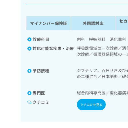
係
ク
者
リ
の
ニ
セカ
ッ
方
マイナンバー保険証
外国語対応
ク
は
ナ
こ
ビ
診療科目
内科 呼吸器科 消化器科
ち
に
呼吸器領域の一次診療／消
対応可能な疾患・治療
関
ら
次診療／循環器系領域の一
す
域の一次診療／更年期障害
る
リン療法／糖尿病患者教育
お
広
ジフテリア、百日せき及び
予防接種
／血液凝固異常の診断及び
広
問
の二種混合／日本脳炎／破
告
告
循環器疾患／小児呼吸器疾
い
ルス感染症／水痘／インフ
出
代
合
ロタウイルス感染症／髄膜
稿
わ
理
総合内科専門医／消化器病
専門医
の
せ
店
お
は
クチコミ
クチコミを見る
の
問
こ
い
方
ち
合
ら
は
わ
こ