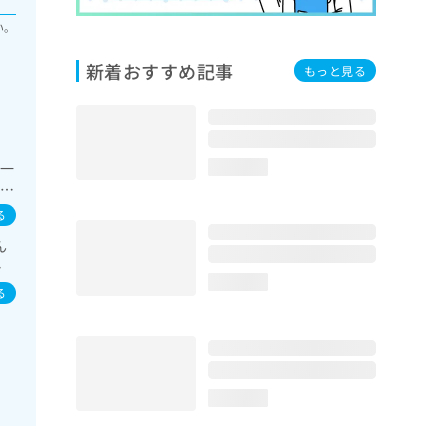
い。
新着おすすめ記事
もっと見る
の一
loading...
科領
ス
る
療
ん
児
イ
療
loading...
／
る
loading...