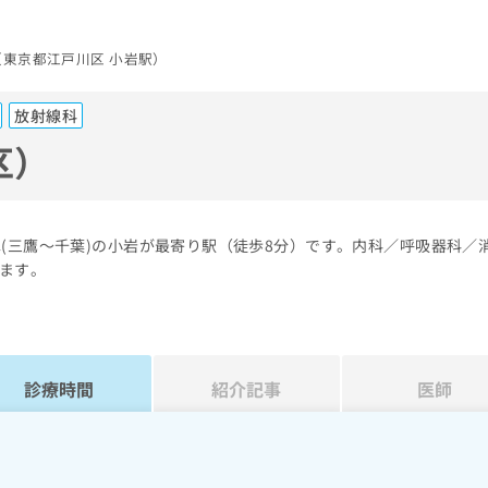
東京都江戸川区 小岩駅）
放射線科
区）
(三鷹～千葉)の小岩が最寄り駅（徒歩8分）です。内科／呼吸器科／
ます。
診療時間
紹介記事
医師