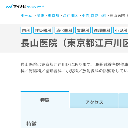
一
ホーム
関東
東京都
江戸川区
小岩
,
京成小岩
長山医院（
般
ユ
内科
呼吸器科
消化器科
胃腸科
循環器科
小児科
ー
ザ
長山医院（東京都江戸川
ー
の
方
長山医院は東京都江戸川区にあります。JR総武線各駅停車
は
科／胃腸科／循環器科／小児科／放射線科の診察をしてい
こ
ち
ら
特徴
アクセス
医
マ
療
イ
ナ
関
特徴
ビ