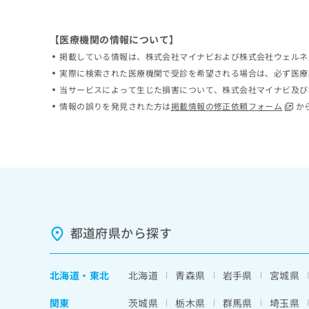
ち
み
ら
は
【医療機関の情報について】
こ
ち
掲載している情報は、株式会社マイナビおよび株式会社ウェルネ
そ
ら
実際に検索された医療機関で受診を希望される場合は、必ず医療
の
当サービスによって生じた損害について、株式会社マイナビ及び
他
の
情報の誤りを発見された方は
掲載情報の修正依頼フォーム
か
お
問
い
合
わ
せ
は
こ
ち
都道府県から探す
ら
北海道
・
東北
北海道
青森県
岩手県
宮城県
関東
茨城県
栃木県
群馬県
埼玉県