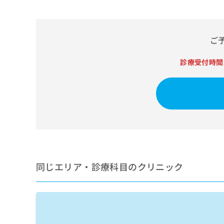
せ
こち
ち
らは
は
マイ
こ
ら
ナビ
ち
クリ
ご
ら
ニッ
クナ
広
ビサ
診療受付時間
広
資
イト
告
告
への
料
出
出
お問
の
稿
合せ
稿
ご
の
フォ
の
請
お
ーム
お
求
問
とな
問
りま
は
い
い
す。
こ
合
合
クリ
ち
わ
ニッ
わ
ら
せ
クの
同じエリア・診療科目のクリニック
せ
は
予
は
約・
こ
こ
無
症状
ち
ち
のご
料
ら
相談
ら
情
など
報
はで