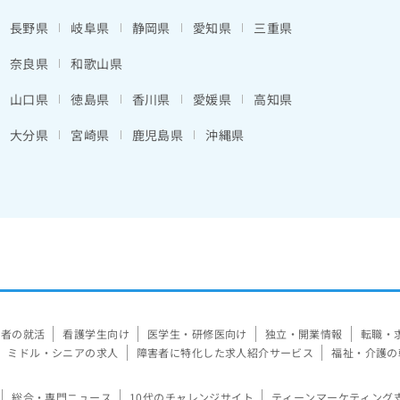
長野県
岐阜県
静岡県
愛知県
三重県
奈良県
和歌山県
山口県
徳島県
香川県
愛媛県
高知県
大分県
宮崎県
鹿児島県
沖縄県
験者の就活
看護学生向け
医学生・研修医向け
独立・開業情報
転職・
ミドル・シニアの求人
障害者に特化した求人紹介サービス
福祉・介護の
総合・専門ニュース
10代のチャレンジサイト
ティーンマーケティング